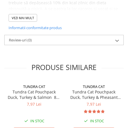
trebuie să depășească 10% din kcal zilnic din dieta
obișnuită a pisicii. A se pastra la loc racoros si uscat si se
serveste la temperatura camerei. Odata deschis, se
VEZI MAI MULT
pastreaza la frigider si se consuma in maxim 48 de ore.
Pisica trebuie să aibă întotdeauna apă curată și
Informatii conformitate produs
proaspătă.
Review-uri
(0)
PRODUSE SIMILARE
TUNDRA CAT
TUNDRA CAT
Tundra Cat Pouchpack
Tundra Cat Pouchpack
Duck, Turkey & Salmon 85g
Duck, Turkey & Pheasant
(rata, curcan & somon)
85g (rata, curcan & fazan)
7,97 Lei
7,97 Lei
Hrana Umeda Pisici
Hrana Umeda Pisici
IN STOC
IN STOC