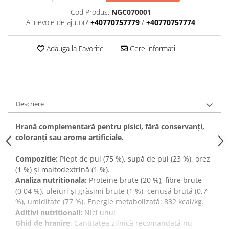
Cod Produs:
NGC070001
Ai nevoie de ajutor?
+40770757779
/
+40770757774
Adauga la Favorite
Cere informatii
Descriere
Hrană complementară pentru pisici, fără conservanți,
coloranți sau arome artificiale.
Compozitie:
Piept de pui (75 %), supă de pui (23 %), orez
(1 %) și maltodextrină (1 %).
Analiza nutritionala:
Proteine brute (20 %), fibre brute
(0,04 %), uleiuri și grăsimi brute (1 %), cenușă brută (0,7
%), umiditate (77 %). Energie metabolizată: 832 kcal/kg.
Aditivi nutritionali:
Nici unul
Ghid de hranire
: Cantitatea zilnică recomandată nu