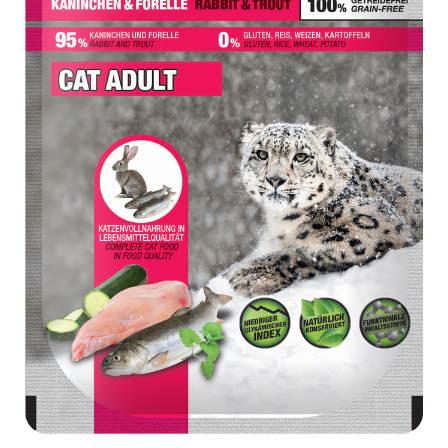
RECOMPENSE
VITAMINE & SUPLIMENTE
PISICI
ACCESORII
Hamuri
Dieta
HRANA UMEDA
HRANA USCATA
INGRIJIRE
JUCARII
NISIP & ASTERNUT IGIENIC
RECOMPENSE
SUPLIMENTE
PASARI EXOTICE
HRANA