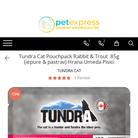
Toate Produsele
CAINI
ACCESORII
1
2
Hamuri
Tundra Cat Pouchpack Rabbit & Trout 85g
Lese
(iepure & pastrav) Hrana Umeda Pisici
Zgarzi
TUNDRA CAT
Diete
1 Review
HRANA UMEDA
Conserve
-15%
Plicuri
HRANA USCATA
INGRIJIRE
JUCARII