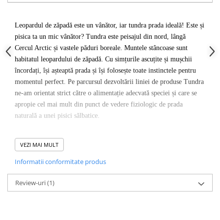
Leopardul de zăpadă este un vânător, iar tundra prada ideală! Este și
pisica ta un mic vânător? Tundra este peisajul din nord, lângă
Cercul Arctic și vastele păduri boreale. Muntele stâncoase sunt
habitatul leopardului de zăpadă. Cu simțurile ascuțite și mușchii
încordați, își așteaptă prada și își folosește toate instinctele pentru
momentul perfect. Pe parcursul dezvoltării liniei de produse Tundra
ne-am orientat strict către o alimentație adecvată speciei și care se
apropie cel mai mult din punct de vedere fiziologic de prada
naturală a unei pisici sălbatice.
Compozitie:
63% iepure (format din carne de iepure, inimioare,
VEZI MAI MULT
ficat, supa de carne), 32% păstrăv, dovlecei (format din carne de
păstrăv, organe, supa de păstrăv), dovlecel, minerale (0,5%), catnip
Informatii conformitate produs
Aditivi nutritionali:
Vitamina D3 200 UI, taurină 1.500 mg, zinc
Review-uri
(1)
(sulfat de zinc, monohidrat) 15 mg, mangan (sulfat mangan II,
monohidrat) 2 mg, iod (iodat de calciu, anhidru) 0,2 mg