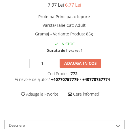
Donatii hrana
7,97 Lei
6,77 Lei
petexpress PLUS+
Promotii si oferte
Proteina Principala
:
Iepure
ROZATOARE
Varsta/Talie Cat
:
Adult
VANZARE RAPIDA
Gramaj - Variante Produs
:
85g
IN STOC
Durata de livrare:
1
ADAUGA IN COS
Cod Produs:
772
Ai nevoie de ajutor?
+40770757779
/
+40770757774
Adauga la Favorite
Cere informatii
Descriere