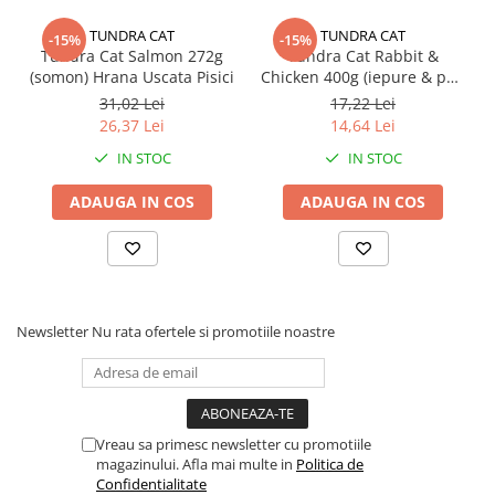
TUNDRA CAT
TUNDRA CAT
-15%
-15%
Tundra Cat Salmon 272g
Tundra Cat Rabbit &
(somon) Hrana Uscata Pisici
Chicken 400g (iepure & pui)
Hrana Umeda Pisici
31,02 Lei
17,22 Lei
26,37 Lei
14,64 Lei
IN STOC
IN STOC
ADAUGA IN COS
ADAUGA IN COS
Newsletter
Nu rata ofertele si promotiile noastre
Vreau sa primesc newsletter cu promotiile
magazinului. Afla mai multe in
Politica de
Confidentialitate