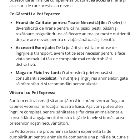
posesor de animal de companie să poată avea acces la hrana și
accesorii de care aceștia au nevoie.
Ce Găsești La PetExpress:
Hrană de Calitate pentru Toate Necesitățile:
O selecție
diversificată de hrane pentru câini, pisici, pești, păsări și
rozătoare, asigurându-ne că fiecare animal primește nutrienții
de care are nevoie pentru o viață sănătoasă și fericită.
Accesorii Esențiale:
De la jucării și cuști la produse de
îngrijire și transport, avem tot ce este necesar pentru a face
viața animalului tău de companie mai confortabilă și
distractivă.
Magazin Fizic Invitant:
O atmosferă prietenoasă și
consultanți specializați în nutriție și îngrijirea animalelor, gata
să ofere sfaturi și recomandări personalizate.
Viitorul cu PetExpress:
Suntem entuziasmați să anunțăm că în curând vom adăuga un
cabinet veterinar în locația noastră fizică. Așa vom putea oferi
îngrijire completă pentru sănătatea și fericirea animalelor tale,
consolidând angajamentul nostru față de binele și bunăstarea
prietenilor noștri necuvântători.
La PetExpress, ne propunem să facem experiența ta de
cumpărături pentru animale de companie una plină de bucurie și