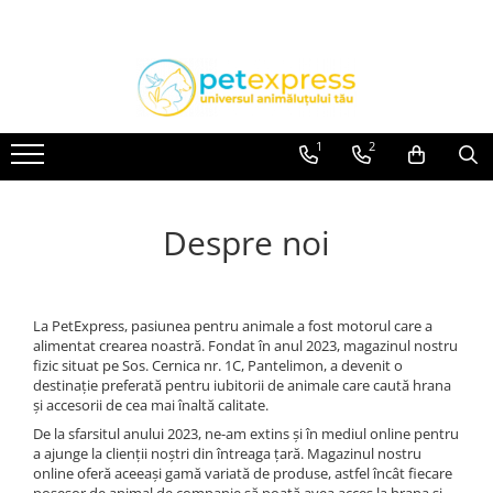
CAINI
PISICI
PASARI EXOTICE
ACCESORII
ACCESORII
HRANA
Hamuri
Hamuri
1
2
Lese
Dieta
Zgarzi
HRANA UMEDA
Diete
Despre noi
HRANA USCATA
HRANA UMEDA
INGRIJIRE
Conserve
JUCARII
Plicuri
La PetExpress, pasiunea pentru animale a fost motorul care a
NISIP & ASTERNUT IGIENIC
alimentat crearea noastră. Fondat în anul 2023, magazinul nostru
HRANA USCATA
fizic situat pe Sos. Cernica nr. 1C, Pantelimon, a devenit o
RECOMPENSE
destinație preferată pentru iubitorii de animale care caută hrana
INGRIJIRE
și accesorii de cea mai înaltă calitate.
SUPLIMENTE
JUCARII
De la sfarsitul anului 2023, ne-am extins și în mediul online pentru
a ajunge la clienții noștri din întreaga țară. Magazinul nostru
RECOMPENSE
online oferă aceeași gamă variată de produse, astfel încât fiecare
VITAMINE & SUPLIMENTE