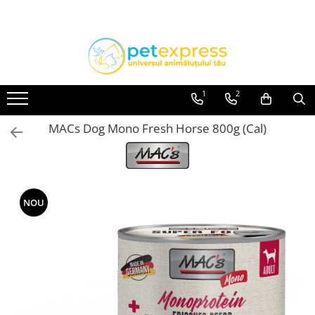
Toate Produsele
CAINI
ACCESORII
1
2
Diete
MACs Dog Mono Fresh Horse 800g (Cal)
HRANA UMEDA
Conserve
Plicuri
HRANA USCATA
NOU
INGRIJIRE
JUCARII
RECOMPENSE
VITAMINE & SUPLIMENTE
PISICI