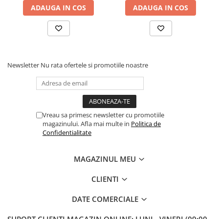
ADAUGA IN COS
ADAUGA IN COS
25
1345–
1022–
860–1022
1398
1184
30
1542–
1172–
986–1172
1603
1357
Newsletter
Nu rata ofertele si promotiile noastre
35
1731–
1315–
1108–
1800
1523
1315
40
1913–
1454–
1224–
1990
1684
1454
Vreau sa primesc newsletter cu promotiile
45
2090–
1589–
1338–
magazinului. Afla mai multe in
Politica de
Confidentialitate
2174
1839
1589
50
2261–
1719–
1464–
MAGAZINUL MEU
2352
1990
1719
CLIENTI
60+
2593
1971
1660
DATE COMERCIALE
Importator si Distribuitor: Petexpress Retail S.R.L., Soseaua