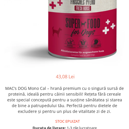
ACCESORII
Dieta
HRANA UMEDA
HRANA USCATA
INGRIJIRE
JUCARII
NISIP & ASTERNUT IGIENIC
RECOMPENSE
SUPLIMENTE
43,08 Lei
PASARI EXOTICE
MAC’s DOG Mono Cal – hrană premium cu o singură sursă de
HRANA
proteină, ideală pentru câinii sensibili! Rețeta fără cereale
este special concepută pentru a susține sănătatea și starea
Donatii hrana
de bine a patrupedului tău. Perfectă pentru dietele de
petexpress PLUS+
excludere și pentru un plus de vitalitate zi de zi.
Promotii si oferte
STOC EPUIZAT
ROZATOARE
Durata de livrare:
1-3 zile lucratoare