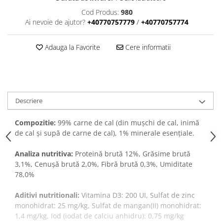
VANZARE RAPIDA
Cod Produs:
980
Ai nevoie de ajutor?
+40770757779
/
+40770757774
Adauga la Favorite
Cere informatii
Descriere
Compozitie:
99% carne de cal (din mușchi de cal, inimă
de cal și supă de carne de cal), 1% minerale esențiale.
Analiza nutritiva:
Proteină brută 12%, Grăsime brută
3,1%, Cenușă brută 2,0%, Fibră brută 0,3%, Umiditate
78,0%
Aditivi nutritionali:
Vitamina D3: 200 UI, Sulfat de zinc
monohidrat: 25 mg/kg, Sulfat de mangan(II) monohidrat:
1,4 mg/kg, Iod (iodat de calciu anhidru): 0,75 mg/kg