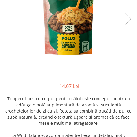
RECOMPENSE
VITAMINE & SUPLIMENTE
PISICI
ACCESORII
Hamuri
Dieta
HRANA UMEDA
HRANA USCATA
INGRIJIRE
JUCARII
14,07 Lei
NISIP & ASTERNUT IGIENIC
Topperul nostru cu pui pentru câini este conceput pentru a
RECOMPENSE
adăuga o notă suplimentară de aromă și suculență
crochetelor lor de zi cu zi. Rețeta sa combină bucăți de pui cu
SUPLIMENTE
supă naturală, creând o textură ușoară și aromatică ce face
PASARI EXOTICE
mesele mult mai atrăgătoare.
HRANA
La Wild Balance, acordăm atenție fiecărui detaliu, motiv