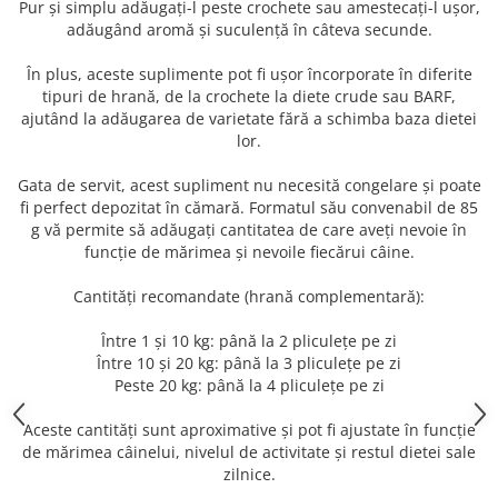
Pur și simplu adăugați-l peste crochete sau amestecați-l ușor,
adăugând aromă și suculență în câteva secunde.
În plus, aceste suplimente pot fi ușor încorporate în diferite
tipuri de hrană, de la crochete la diete crude sau BARF,
ajutând la adăugarea de varietate fără a schimba baza dietei
lor.
Gata de servit, acest supliment nu necesită congelare și poate
fi perfect depozitat în cămară. Formatul său convenabil de 85
g vă permite să adăugați cantitatea de care aveți nevoie în
funcție de mărimea și nevoile fiecărui câine.
Cantități recomandate (hrană complementară):
Între 1 și 10 kg: până la 2 pliculețe pe zi
Între 10 și 20 kg: până la 3 pliculețe pe zi
Peste 20 kg: până la 4 pliculețe pe zi
Aceste cantități sunt aproximative și pot fi ajustate în funcție
de mărimea câinelui, nivelul de activitate și restul dietei sale
zilnice.