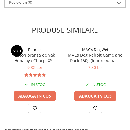
Review-uri
(0)
PRODUSE SIMILARE
Petmex
MAC's Dog Wet
NOU
Baton branza de Yak
MACs Dog Rabbit Game and
Himalaya Churpi XS -
Duck 150g (Iepure,Vanat si
recompensa caini
Rata)
9,32 Lei
7,80 Lei
IN STOC
IN STOC
ADAUGA IN COS
ADAUGA IN COS