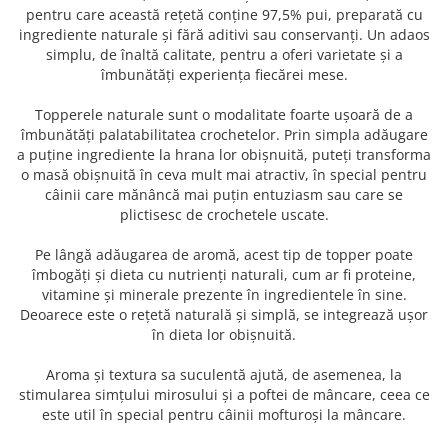
Donatii hrana
pentru care această rețetă conține 97,5% pui, preparată cu
petexpress PLUS+
ingrediente naturale și fără aditivi sau conservanți. Un adaos
simplu, de înaltă calitate, pentru a oferi varietate și a
Promotii si oferte
îmbunătăți experiența fiecărei mese.
ROZATOARE
VANZARE RAPIDA
Topperele naturale sunt o modalitate foarte ușoară de a
îmbunătăți palatabilitatea crochetelor. Prin simpla adăugare
a puține ingrediente la hrana lor obișnuită, puteți transforma
o masă obișnuită în ceva mult mai atractiv, în special pentru
câinii care mănâncă mai puțin entuziasm sau care se
plictisesc de crochetele uscate.
Pe lângă adăugarea de aromă, acest tip de topper poate
îmbogăți și dieta cu nutrienți naturali, cum ar fi proteine,
vitamine și minerale prezente în ingredientele în sine.
Deoarece este o rețetă naturală și simplă, se integrează ușor
în dieta lor obișnuită.
Aroma și textura sa suculentă ajută, de asemenea, la
stimularea simțului mirosului și a poftei de mâncare, ceea ce
este util în special pentru câinii mofturoși la mâncare.