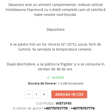
Deoarece este un aliment complementar, trebuie utilizat
întotdeauna împreună cu o dietă completă care să satisfacă
toate nevoile nutriționale.
Depozitare
A se păstra într-un loc răcoros (5°–25°C), uscat, ferit de
lumină. Se servește la temperatura camerei.
După deschidere, a se păstra la frigider și a se consuma în
termen de 48 de ore.
IN STOC
Durata de livrare:
1-3 zile lucratoare
ADAUGA IN COS
Cod Produs:
WBTSP85
Ai nevoie de ajutor?
+40770757779
/
+40770757774