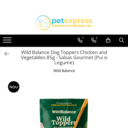
Toate Produsele
CAINI
ACCESORII
1
2
Hamuri
Wild Balance Dog Toppers Chicken and
Lese
Vegetables 85g - Salsas Gourmet (Pui si
Zgarzi
Legume)
Diete
Wild Balance
HRANA UMEDA
Conserve
NOU
Plicuri
HRANA USCATA
INGRIJIRE
JUCARII