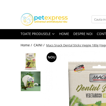
Toate Produsele
CAINI
ACCESORII
TOATE PRODUSELE
HOME
DESPRE NOI
CONT
Hamuri
Lese
Home /
CAINI /
Macs Snack Dental Sticks Veggie 180g (Vege
Zgarzi
NOU
Diete
HRANA UMEDA
Conserve
Plicuri
HRANA USCATA
INGRIJIRE
JUCARII