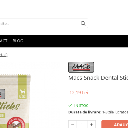
ACT
BLOG
tali)
Macs Snack Dental Stic
12,19 Lei
IN STOC
Durata de livrare:
1-3 zile lucrato
ADAUG