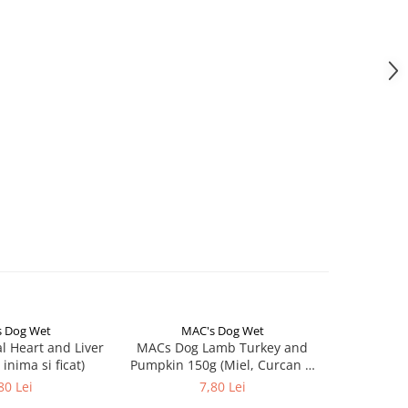
 Dog Wet
MAC's Dog Wet
MA
 Heart and Liver
MACs Dog Lamb Turkey and
MACs Dog 
 inima si ficat)
Pumpkin 150g (Miel, Curcan și
Dovleac)
80 Lei
7,80 Lei