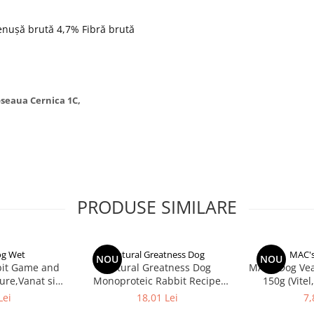
enușă brută 4,7%
Fibră brută
Soseaua Cernica 1C,
PRODUSE SIMILARE
og Wet
Natural Greatness Dog
MAC's
NOU
NOU
it Game and
Natural Greatness Dog
MACs Dog Veal
ure,Vanat si
Monoproteic Rabbit Recipe
150g (Vitel,
a)
400g
Lei
18,01 Lei
7,