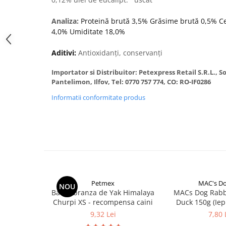
Donatii hrana
petexpress PLUS+
Analiza:
Proteină brută 3,5%
Grăsime brută 0,5%
C
Promotii si oferte
4,0% Umiditate 18,0%
ROZATOARE
Aditivi:
Antioxidanți, conservanți
VANZARE RAPIDA
Importator si Distribuitor: Petexpress Retail S.R.L., 
Pantelimon, Ilfov, Tel: 0770 757 774, CO: RO-IF0286
Informatii conformitate produs
Petmex
MAC's D
NOU
Baton branza de Yak Himalaya
MACs Dog Rabb
Churpi XS - recompensa caini
Duck 150g (Iep
Rat
9,32 Lei
7,80 