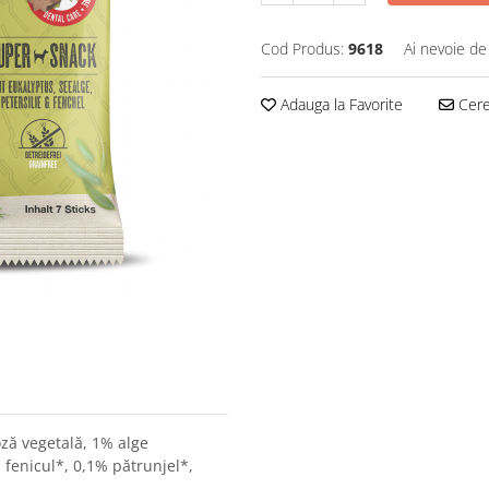
Cod Produs:
9618
Ai nevoie de
Adauga la Favorite
Cere 
oză vegetală, 1% alge
fenicul*, 0,1% pătrunjel*,