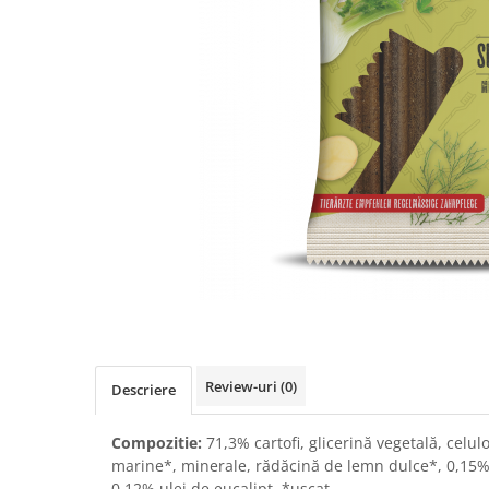
RECOMPENSE
VITAMINE & SUPLIMENTE
PISICI
ACCESORII
Hamuri
Dieta
HRANA UMEDA
HRANA USCATA
INGRIJIRE
JUCARII
NISIP & ASTERNUT IGIENIC
RECOMPENSE
Review-uri
(0)
Descriere
SUPLIMENTE
PASARI EXOTICE
Compozitie:
71,3% cartofi, glicerină vegetală, celul
HRANA
marine*, minerale, rădăcină de lemn dulce*, 0,15% 
0,12% ulei de eucalipt. *uscat