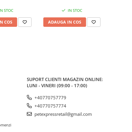
IN STOC
IN STOC
N COS
ADAUGA IN COS
ADAUG
SUPORT CLIENTI
MAGAZIN ONLINE:
LUNI - VINERI (09:00 - 17:00)
+40770757779
+40770757774
petexpressretail@gmail.com
omenzi