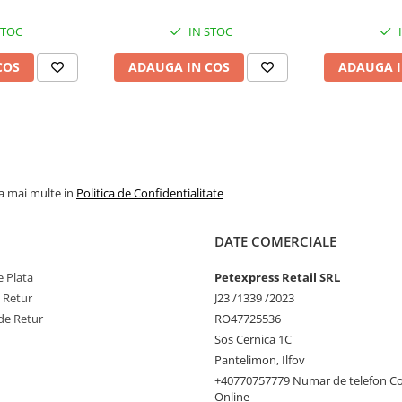
STOC
IN STOC
COS
ADAUGA IN COS
ADAUGA I
la mai multe in
Politica de Confidentialitate
DATE COMERCIALE
 Plata
Petexpress Retail SRL
e Retur
J23 /1339 /2023
de Retur
RO47725536
Sos Cernica 1C
Pantelimon, Ilfov
+40770757779 Numar de telefon C
Online