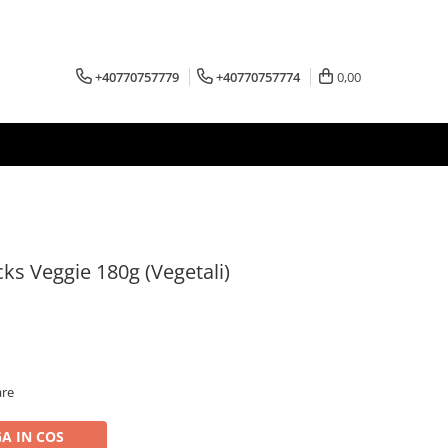
+40770757779
+40770757774
0,00
ks Veggie 180g (Vegetali)
are
A IN COS