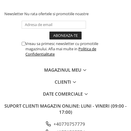
25-30kg - 335g
30-35kg - 375g
Newsletter
Nu rata ofertele si promotiile noastre
De la 6-12 luni:
4-8kg - 145g
8-12kg - 180g
12-16kg - 215g
16-20kg
- 255g
Vreau sa primesc newsletter cu promotiile
20-25kg -
300g
magazinului. Afla mai multe in
Politica de
25-30kg - 345g
Confidentialitate
30-35kg -
3905g
MAGAZINUL MEU
Importator si Distribuitor: Petexpress Retail S.R.L., Soseaua
Cernica 1C, Pantelimon, Ilfov, Tel: 0770 757 774, CO: RO-
IF0286
CLIENTI
DATE COMERCIALE
SUPORT CLIENTI
MAGAZIN ONLINE: LUNI - VINERI (09:00 -
17:00)
+40770757779