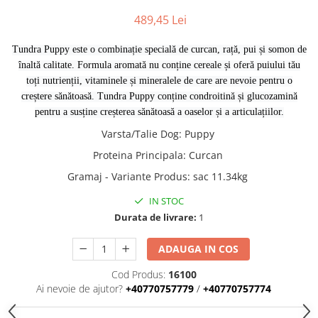
489,45 Lei
Tundra Puppy este o combinație specială de curcan, rață, pui și somon de
înaltă calitate. Formula aromată nu conține cereale și oferă puiului tău
toți nutrienții, vitaminele și mineralele de care are nevoie pentru o
creștere sănătoasă. Tundra Puppy conține condroitină și glucozamină
pentru a susține creșterea sănătoasă a oaselor și a articulațiilor.
Varsta/Talie Dog
:
Puppy
Proteina Principala
:
Curcan
Gramaj - Variante Produs
:
sac 11.34kg
IN STOC
Durata de livrare:
1
ADAUGA IN COS
Cod Produs:
16100
Ai nevoie de ajutor?
+40770757779
/
+40770757774