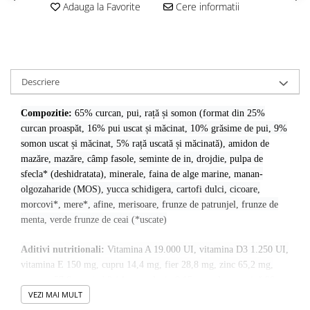
Adauga la Favorite
Cere informatii
Descriere
Compozitie:
65% curcan, pui, rață și somon (format din 25%
curcan proaspăt, 16% pui uscat și măcinat, 10% grăsime de pui, 9%
somon uscat și măcinat, 5% rață uscată și măcinată), amidon de
mazăre, mazăre, câmp fasole, seminte de in, drojdie, pulpa de
sfecla* (deshidratata), minerale, faina de alge marine, manan-
olgozaharide (MOS), yucca schidigera, cartofi dulci, cicoare,
morcovi*, mere*, afine, merisoare, frunze de patrunjel, frunze de
menta, verde frunze de ceai (*uscate)
Aditivi nutritionali:
Vitamina A 19.000 UI, vitamina D3 1.250 UI,
vitamina E 150 mg, cupru 14,4 mg, fier 28,8 mg, zinc 65,2 mg,
mangan 57,6 mg, iod 3,14 mg, seleniu 0,15 mg, glucozamină 90
VEZI MAI MULT
mg, condroitina sulfat 45 mg