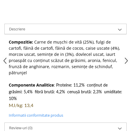
Descriere
Compozitie:
Carne de mușchi de vită (25%), fulgi de
cartofi, făină de cartofi, făină de cocos, caise uscate (4%),
morcov uscat, semințe de in (3%), dovlecel uscat, iaurt
proaspăt cu conținut scăzut de grăsimi, aronia, fenicul,
frunză de anghinare, rozmarin, semințe de schinduf,
pătrunjel
Componente Analitice
:
Proteine: 11,2%
conținut de
grăsimi: 5,4%
fibră brută: 4,2%
cenușă brută: 2,3%
umiditate:
10%
MJ/kg: 13,4
Informatii conformitate produs
Review-uri
(0)