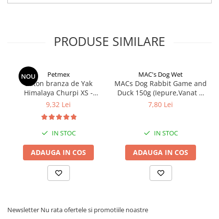
PRODUSE SIMILARE
Petmex
MAC's Dog Wet
NOU
Baton branza de Yak
MACs Dog Rabbit Game and
Himalaya Churpi XS -
Duck 150g (Iepure,Vanat si
recompensa caini
Rata)
9,32 Lei
7,80 Lei
IN STOC
IN STOC
ADAUGA IN COS
ADAUGA IN COS
Newsletter
Nu rata ofertele si promotiile noastre