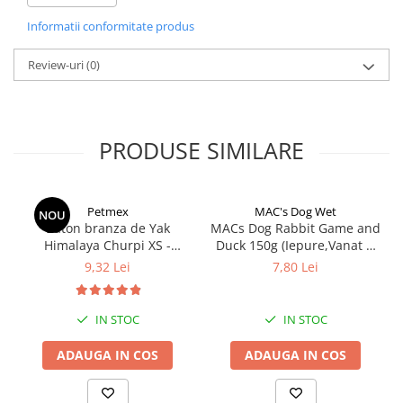
1 mg, iod (3b201): 0,8 mg, zinc (3b603): 20 mg
Informatii conformitate produs
Raport:
Review-uri
(0)
Carne : mei : legume/fructe/ierburi : alte ingrediente
crude = 54% : 5% : 38% : 3%
PRODUSE SIMILARE
Petmex
MAC's Dog Wet
NOU
Baton branza de Yak
MACs Dog Rabbit Game and
Himalaya Churpi XS -
Duck 150g (Iepure,Vanat si
recompensa caini
Rata)
9,32 Lei
7,80 Lei
IN STOC
IN STOC
ADAUGA IN COS
ADAUGA IN COS