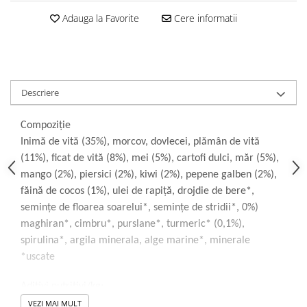
Donatii hrana
Adauga la Favorite
Cere informatii
petexpress PLUS+
Promotii si oferte
ROZATOARE
VANZARE RAPIDA
Descriere
Compoziţie
Inimă de vită (35%), morcov, dovlecei, plămân de vită
(11%), ficat de vită (8%), mei (5%), cartofi dulci, măr (5%),
mango (2%), piersici (2%), kiwi (2%), pepene galben (2%),
făină de cocos (1%), ulei de rapiță, drojdie de bere*,
semințe de floarea soarelui*, semințe de stridii*, 0%)
maghiran*, cimbru*, purslane*, turmeric* (0,1%),
spirulina*, argila minerala, alge marine*, minerale
*uscate
Aditivi nutritivi/kg:
Vit. D3 (3a671): 350 IE, vit. E (3a700): 75 IE, cupru (3b405):
VEZI MAI MULT