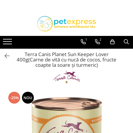
Toate Produsele
CAINI
ACCESORII
1
2
Hamuri
Terra Canis Planet Sun Keeper Lover
Lese
400g(Carne de vită cu nucă de cocos, fructe
Zgarzi
coapte la soare și turmeric)
Diete
HRANA UMEDA
Conserve
-25%
NOU
Plicuri
HRANA USCATA
INGRIJIRE
JUCARII