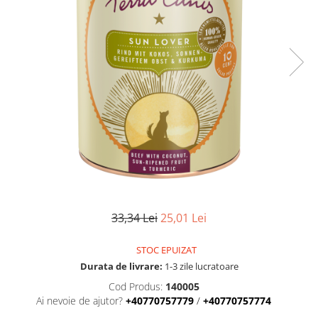
RECOMPENSE
VITAMINE & SUPLIMENTE
PISICI
ACCESORII
Hamuri
Dieta
HRANA UMEDA
HRANA USCATA
INGRIJIRE
JUCARII
NISIP & ASTERNUT IGIENIC
33,34 Lei
25,01 Lei
RECOMPENSE
STOC EPUIZAT
SUPLIMENTE
Durata de livrare:
1-3 zile lucratoare
PASARI EXOTICE
Cod Produs:
140005
HRANA
Ai nevoie de ajutor?
+40770757779
/
+40770757774