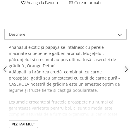
Adauga la Favorite
Cere informatii
Descriere
Ananasul exotic și papaya se întâlnesc cu perele
măcinate și pepenele galben aromat. Mușețelul,
pătrunjelul și cresonul au pus ultima tușă caserolei de
grădină „Orange Detox”.
Adăugați la hrănirea crudă, combinați cu carne
proaspătă, gătită sau amestecați cu cutii de carne pură -
CASEROLA noastră de grădină este un amestec optim de
legume și fructe fierte și câștigă popularitate.
Legumele crocante și fructele proaspete nu numai că
garantează varietate pentru bol, ci sunt o modalitate
complet naturală de a furniza organismului canin toate
mineralele și vitaminele esențiale și de a ajuta digestia
VEZI MAI MULT
ușor și natural.