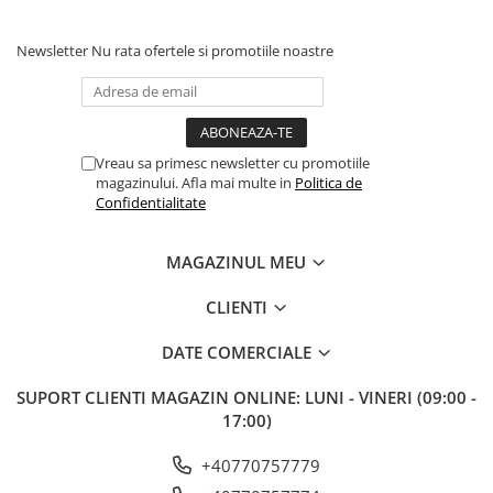
5 kg – 40g/kg masa corporala
10 kg – 35g/kg masa corporala
Newsletter
Nu rata ofertele si promotiile noastre
20 kg – 30g/kg masa corporala
30 kg – 25g/kg masa corporala
Aceste cifre sunt aproximative.
Vreau sa primesc newsletter cu promotiile
magazinului. Afla mai multe in
Politica de
Confidentialitate
MAGAZINUL MEU
CLIENTI
DATE COMERCIALE
SUPORT CLIENTI
MAGAZIN ONLINE: LUNI - VINERI (09:00 -
17:00)
+40770757779