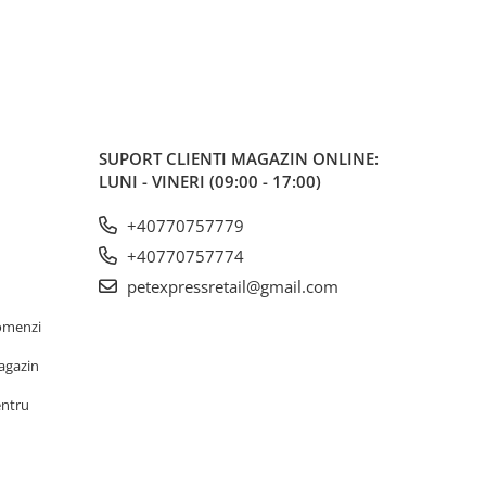
SUPORT CLIENTI
MAGAZIN ONLINE:
LUNI - VINERI (09:00 - 17:00)
+40770757779
+40770757774
petexpressretail@gmail.com
omenzi
agazin
entru