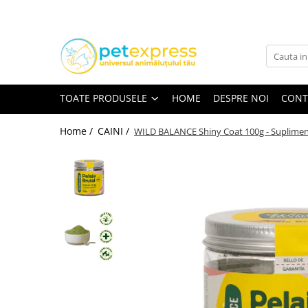
Toate Produsele
CAINI
ACCESORII
TOATE PRODUSELE
HOME
DESPRE NOI
CONT
Hamuri
Lese
Home /
CAINI /
WILD BALANCE Shiny Coat 100g - Supliment p
Zgarzi
Diete
HRANA UMEDA
Conserve
Plicuri
HRANA USCATA
INGRIJIRE
JUCARII