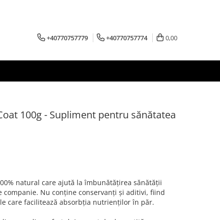
+40770757779
+40770757774
0,00
at 100g - Supliment pentru sănătatea
00% natural care ajută la îmbunătățirea sănătății
de companie. Nu conține conservanți și aditivi, fiind
e care facilitează absorbția nutrienților în păr.