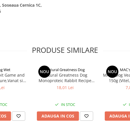
., Soseaua Cernica 1C,
6
PRODUSE SIMILARE
og Wet
Natural Greatness Dog
MAC's
NOU
NOU
it Game and
Natural Greatness Dog
MACs Dog Veal
ure,Vanat si
Monoproteic Rabbit Recipe
150g (Vitel,
a)
400g
Lei
18,01 Lei
7,
STOC
IN STOC
COS
ADAUGA IN COS
ADAUGA I