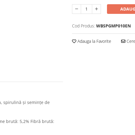
ADAUG
Cod Produs:
WBSPGMP010EN
Adauga la Favorite
Cere 
 spirulină și semințe de
ime brută: 5,2% Fibră brută: