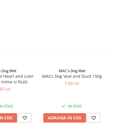
 Dog Wet
MAC's Dog Wet
Natur
NOU
 Heart and Liver
MACs Dog Veal and Duck 150g
Natural G
 inima si ficat)
Recipe Se
7,80 Lei
80 Lei
IN STOC
IN STOC
N COS
ADAUGA IN COS
ADAUG