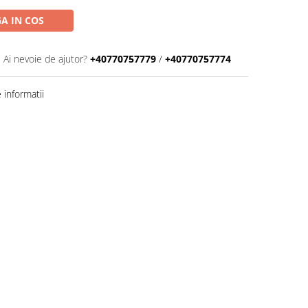
A IN COS
Ai nevoie de ajutor?
+40770757779
/
+40770757774
informatii