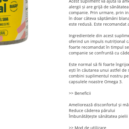
Acest supliment va ajuta la am
alergii și are grijă de sănătatea
companie. Prin urmare, prin in
în doar câteva săptămâni blana 
este redusă. Este recomandat at
Ingredientele din acest suplime
oferind un impuls nutrițional c
foarte recomandat în timpul se
companie se confruntă cu căde
Este normal să fii foarte îngri
ești în căutarea unui astfel de
combini suplimentul nostru pent
capsulele noastre Omega 3.
>> Beneficii
Ameliorează disconfortul și mâ
Reduce căderea părului
Îmbunătățește sănătatea pielii
>> Mod de utilizare