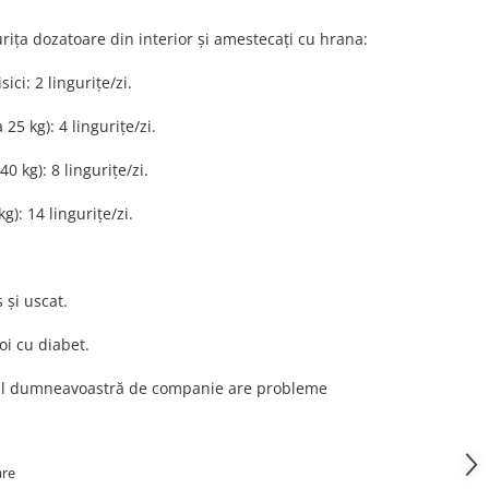
rița dozatoare din interior și amestecați cu hrana:
sici: 2 lingurițe/zi.
25 kg): 4 lingurițe/zi.
0 kg): 8 lingurițe/zi.
g): 14 lingurițe/zi.
 și uscat.
soi cu diabet.
lul dumneavoastră de companie are probleme
are