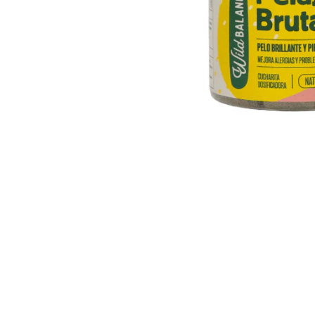
RECOMPENSE
VITAMINE & SUPLIMENTE
PISICI
ACCESORII
Hamuri
Dieta
HRANA UMEDA
HRANA USCATA
INGRIJIRE
JUCARII
NISIP & ASTERNUT IGIENIC
RECOMPENSE
SUPLIMENTE
PASARI EXOTICE
HRANA