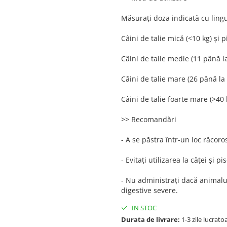
Măsurați doza indicată cu lingu
Câini de talie mică (<10 kg) și pi
Câini de talie medie (11 până la 
Câini de talie mare (26 până la 4
Câini de talie foarte mare (>40 k
>> Recomandări
- A se păstra într-un loc răcoros
- Evitați utilizarea la căței și pi
- Nu administrați dacă anima
digestive severe.
IN STOC
Durata de livrare:
1-3 zile lucrato