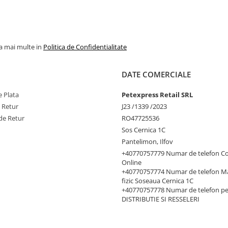
la mai multe in
Politica de Confidentialitate
DATE COMERCIALE
 Plata
Petexpress Retail SRL
e Retur
J23 /1339 /2023
de Retur
RO47725536
Sos Cernica 1C
Pantelimon, Ilfov
+40770757779 Numar de telefon C
Online
+40770757774 Numar de telefon M
fizic Soseaua Cernica 1C
+40770757778 Numar de telefon p
DISTRIBUTIE SI RESSELERI