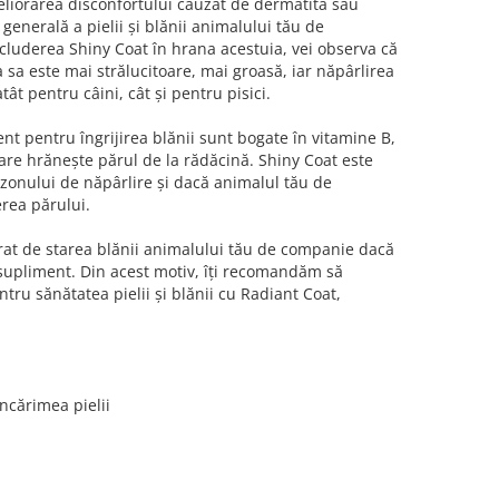
eliorarea disconfortului cauzat de dermatită sau
 generală a pielii și blănii animalului tău de
cluderea Shiny Coat în hrana acestuia, vei observa că
sa este mai strălucitoare, mai groasă, iar năpârlirea
ât pentru câini, cât și pentru pisici.
nt pentru îngrijirea blănii sunt bogate în vitamine B,
are hrănește părul de la rădăcină. Shiny Coat este
zonului de năpârlire și dacă animalul tău de
rea părului.
jorat de starea blănii animalului tău de companie dacă
 supliment. Din acest motiv, îți recomandăm să
ru sănătatea pielii și blănii cu Radiant Coat,
ncărimea pielii