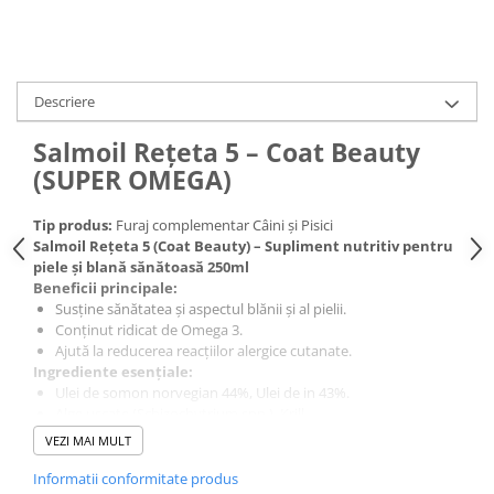
Descriere
Salmoil Rețeta 5 – Coat Beauty
(SUPER OMEGA)
Tip produs:
Furaj complementar Câini și Pisici
Salmoil Rețeta 5 (Coat Beauty) – Supliment nutritiv pentru
piele și blană sănătoasă 250ml
Beneficii principale:
Susține sănătatea și aspectul blănii și al pielii.
Conținut ridicat de Omega 3.
Ajută la reducerea reacțiilor alergice cutanate.
Ingrediente esențiale:
Ulei de somon norvegian 44%, Ulei de in 43%.
Alge uscate (Schizochytrium spp.), Krill.
Mix de condimente (rozmarin, turmeric, cuișoare) 390 mg/kg.
VEZI MAI MULT
Mod de administrare:
Ghid de hranire:
Informatii conformitate produs