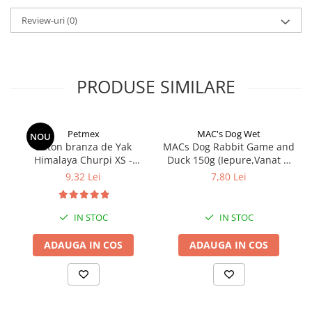
Review-uri
(0)
Caine (kg)
Lingurita
5
1
10
1.5
PRODUSE SIMILARE
15
2
20
2.5
Petmex
MAC's Dog Wet
NOU
30
3.5
Baton branza de Yak
MACs Dog Rabbit Game and
Himalaya Churpi XS -
Duck 150g (Iepure,Vanat si
40
4.5
recompensa caini
Rata)
9,32 Lei
7,80 Lei
50
5
IN STOC
IN STOC
ADAUGA IN COS
ADAUGA IN COS
Pisici: o lingurita pe zi
Detalii produs:
Cantitate:
250 ml