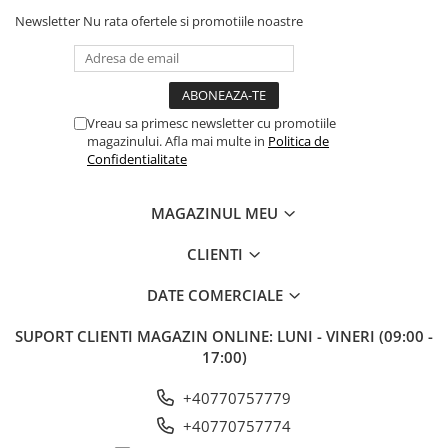
Formă:
ulei lichid funcțional.
Newsletter
Nu rata ofertele si promotiile noastre
Tip produs:
furaj complementar pentru câini și pisici.
Vreau sa primesc newsletter cu promotiile
magazinului. Afla mai multe in
Politica de
Confidentialitate
MAGAZINUL MEU
CLIENTI
DATE COMERCIALE
SUPORT CLIENTI
MAGAZIN ONLINE: LUNI - VINERI (09:00 -
17:00)
+40770757779
+40770757774