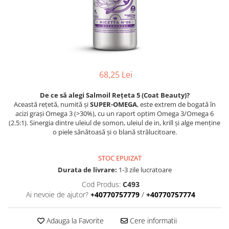
68,25 Lei
De ce să alegi Salmoil Rețeta 5 (Coat Beauty)?
Această rețetă, numită și
SUPER-OMEGA
, este extrem de bogată în
acizi grași Omega 3 (>30%), cu un raport optim Omega 3/Omega 6
(2.5:1). Sinergia dintre uleiul de somon, uleiul de in, krill și alge menține
o piele sănătoasă și o blană strălucitoare.
STOC EPUIZAT
Durata de livrare:
1-3 zile lucratoare
Cod Produs:
C493
Ai nevoie de ajutor?
+40770757779
/
+40770757774
Adauga la Favorite
Cere informatii