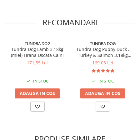
RECOMANDARI
TUNDRA DOG
TUNDRA DOG
Tundra Dog Lamb 3.18kg
Tundra Dog Puppy Duck ,
(miel) Hrana Uscata Caini
Turkey & Salmon 3.18kg
(Rata , curcan & somon)
171,55 Lei
169,03 Lei
Hrana Uscata Caini
IN STOC
IN STOC
ADAUGA IN COS
ADAUGA IN COS
PRODUSE SIMILARE