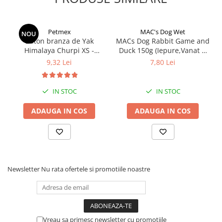
Petmex
MAC's Dog Wet
NOU
Baton branza de Yak
MACs Dog Rabbit Game and
Himalaya Churpi XS -
Duck 150g (Iepure,Vanat si
recompensa caini
Rata)
9,32 Lei
7,80 Lei
IN STOC
IN STOC
ADAUGA IN COS
ADAUGA IN COS
Newsletter
Nu rata ofertele si promotiile noastre
Vreau sa primesc newsletter cu promotiile