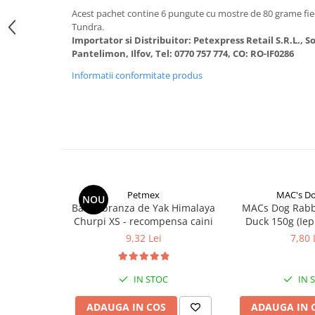
Donatii hrana
Acest pachet contine 6 pungute cu mostre de 80 grame fiec
petexpress PLUS+
Tundra.
Promotii si oferte
Importator si Distribuitor: Petexpress Retail S.R.L., 
Pantelimon, Ilfov, Tel: 0770 757 774, CO: RO-IF0286
ROZATOARE
VANZARE RAPIDA
Informatii conformitate produs
Petmex
MAC's D
NOU
Baton branza de Yak Himalaya
MACs Dog Rabb
Churpi XS - recompensa caini
Duck 150g (Iep
Rat
9,32 Lei
7,80 
IN STOC
IN 
ADAUGA IN COS
ADAUGA IN 