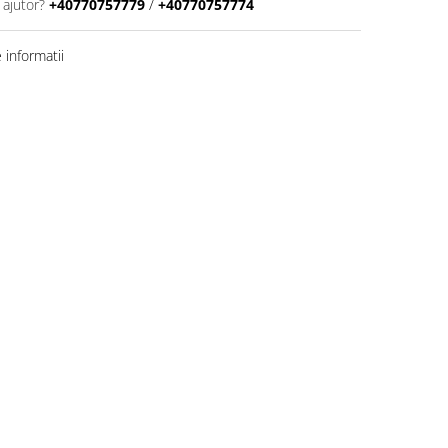
 ajutor?
+40770757779
/
+40770757774
informatii