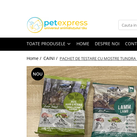
Toate Produsele
CAINI
ACCESORII
TOATE PRODUSELE
HOME
DESPRE NOI
CONT
Hamuri
Lese
Home /
CAINI /
PACHET DE TESTARE CU MOSTRE TUNDRA 6
Zgarzi
NOU
Diete
HRANA UMEDA
Conserve
Plicuri
HRANA USCATA
INGRIJIRE
JUCARII