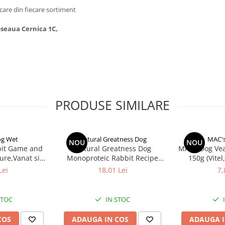
are din fiecare sortiment
Soseaua Cernica 1C,
PRODUSE SIMILARE
og Wet
Natural Greatness Dog
MAC's
NOU
NOU
it Game and
Natural Greatness Dog
MACs Dog Veal
ure,Vanat si
Monoproteic Rabbit Recipe
150g (Vitel,
a)
400g
Lei
18,01 Lei
7,
STOC
IN STOC
COS
ADAUGA IN COS
ADAUGA I