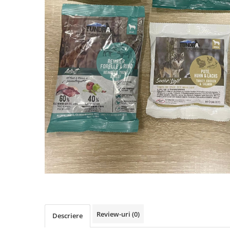
RECOMPENSE
VITAMINE & SUPLIMENTE
PISICI
ACCESORII
Hamuri
Dieta
HRANA UMEDA
HRANA USCATA
INGRIJIRE
JUCARII
NISIP & ASTERNUT IGIENIC
RECOMPENSE
SUPLIMENTE
PASARI EXOTICE
Review-uri
(0)
HRANA
Descriere