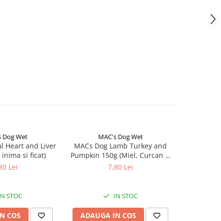
 Dog Wet
MAC's Dog Wet
MA
 Heart and Liver
MACs Dog Lamb Turkey and
MACs Dog 
 inima si ficat)
Pumpkin 150g (Miel, Curcan și
Dovleac)
80 Lei
7,80 Lei
IN STOC
IN STOC
N COS
ADAUGA IN COS
ADAUG