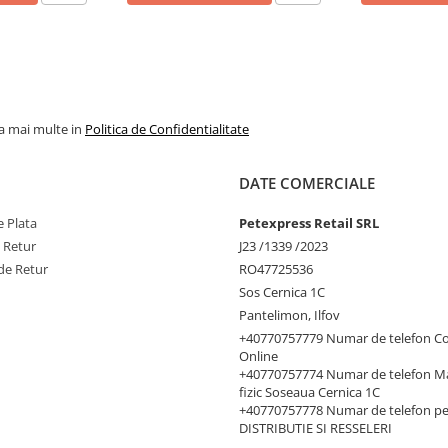
la mai multe in
Politica de Confidentialitate
DATE COMERCIALE
 Plata
Petexpress Retail SRL
e Retur
J23 /1339 /2023
de Retur
RO47725536
Sos Cernica 1C
Pantelimon, Ilfov
+40770757779 Numar de telefon C
Online
+40770757774 Numar de telefon M
fizic Soseaua Cernica 1C
+40770757778 Numar de telefon p
DISTRIBUTIE SI RESSELERI