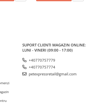
SUPORT CLIENTI
MAGAZIN ONLINE:
LUNI - VINERI (09:00 - 17:00)
+40770757779
+40770757774
petexpressretail@gmail.com
omenzi
agazin
entru