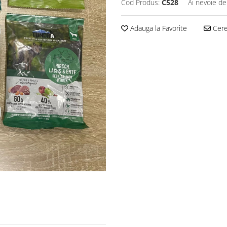
Cod Produs:
C528
Ai nevoie de
Adauga la Favorite
Cere 