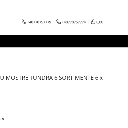
+40770757779
+40770757774
0,00
CU MOSTRE TUNDRA 6 SORTIMENTE 6 x
are