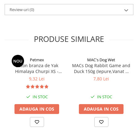
Review-uri
(0)
PRODUSE SIMILARE
Petmex
MAC's Dog Wet
NOU
Baton branza de Yak
MACs Dog Rabbit Game and
Himalaya Churpi XS -
Duck 150g (Iepure,Vanat si
recompensa caini
Rata)
9,32 Lei
7,80 Lei
IN STOC
IN STOC
ADAUGA IN COS
ADAUGA IN COS