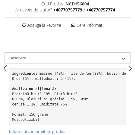
Cod Produs:
NGD156004
Ai nevoie de ajutor?
+40770757779
/
+40770757774
Adauga la Favorite
Cere informatii
Descriere
Ingrediente:
 macrou (40%), file de ton(30%), bulion de peș
Orez (5%), maltodextrină (1%).

Analiza nutrițională:
Proteină brută 18%, Fibră brută

0,05%, Uleiuri și grăsimi 1,9%, Brut

cenușă 1,1%, umiditate 75%.

Format: 156 grame.

Metabolizabil
Informatii conformitate produs