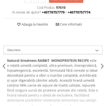
Cod Produs:
97610
Ai nevoie de ajutor?
+40770757779
/
+40770757774
Adauga la Favorite
Cere informatii
Descriere
Natural Greatness RABBIT MONOPROTEIN RECIPE
este
o rețetă umedă completă, ultra-premium, monoproteică,
hipoalergenică, excelentă, formulată fără cereale și ideal
dezvoltată pentru a oferi o nutriție completă, echilibrată
și ușor digerabilă câinilor adulți. Această hrană umedă
conține 98% carne de iepure de înaltă calitate, iepurele
fiind singura sursă de proteine ​​animale din rețetă. Este o
hrană ideală pentru o dietă de excludere, facilitând
detectarea posibilelor intoleranțe alimentare sau alergii.