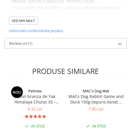
HRANĂ UMEDĂ COMPLETĂ PENTRU CÂINI
Ingrediente: Iepure (98%), uleiuri și grăsimi.Analiză nutriț
kcal/kg.Format: 170 / 400 grame. Tip de textură: Mousse. Carn
sensibilă, oferind totodată aminoacizi esențiali și vitamine B.
VEZI MAI MULT
Informatii conformitate produs
Review-uri
(1)
PRODUSE SIMILARE
Petmex
MAC's Dog Wet
NOU
Baton branza de Yak
MACs Dog Rabbit Game and
Himalaya Churpi XS -
Duck 150g (Iepure,Vanat si
recompensa caini
Rata)
9,32 Lei
7,80 Lei
IN STOC
IN STOC