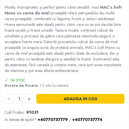
Moale, monoproteic și perfect pentru câinii sensibili: noul
MAC’s Soft
Mono cu carne de miel
proaspătă oferă patrupedului tău multă
carne proaspătă, combinată cu legume, fructe și ierburi sănătoase.
Hrana semiumedă este ideală pentru câinii care nu se pot decide între
hrană uscată și hrană umedă. Textura moale, conținutul ridicat de
umiditate și procesul de gătire care păstrează vitaminele asigură o
acceptare foarte mare. Datorită procentului ridicat de carne de miel
proaspătă ca singura sursă de proteină animală, MAC’s Soft Mono cu
carne de miel proaspătă este ideală pentru dieta de excludere, dar și
pentru câinii cu tendințe alergice și sensibili la hrană. Sortimentul este,
de asemenea, fără cereale și conține mere, care sunt surse importante
de vitamine și pot avea efecte antibacteriene
.
IN STOC
Durata de livrare:
1-3 zile lucratoare
ADAUGA IN COS
Cod Produs:
91031
Ai nevoie de ajutor?
+40770757779
/
+40770757774