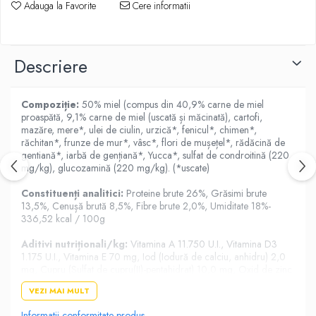
Adauga la Favorite
Cere informatii
Descriere
Compoziție:
50% miel (compus din 40,9% carne de miel
proaspătă, 9,1% carne de miel (uscată și măcinată), cartofi,
mazăre, mere*, ulei de ciulin, urzică*, fenicul*, chimen*,
răchitan*, frunze de mur*, vâsc*, flori de mușețel*, rădăcină de
gentiană*, iarbă de gențiană*, Yucca*, sulfat de condroitină (220
mg/kg), glucozamină (220 mg/kg). (*uscate)
Constituenți analitici:
Proteine brute 26%, Grăsimi brute
13,5%, Cenușă brută 8,5%, Fibre brute 2,0%, Umiditate 18%-
336,52 kcal / 100g
Aditivi nutriționali/kg:
Vitamina A 11.750 U.I., Vitamina D3
1.175 U.I., Vitamina E 70 mg, Iod (Iodură de calciu, anhidru) 2,0
mg, Cupru (Sulfat de cupru(II)-pentahidrat) 10,0 mg, Oxid de zinc
70,0 mg, Zinc (ca zinc aminoacizi-chelatat, hidrat) 25,0 mg,
VEZI MAI MULT
Seleniu (Selenit de sodiu) 0,2 mg.
Informatii conformitate produs