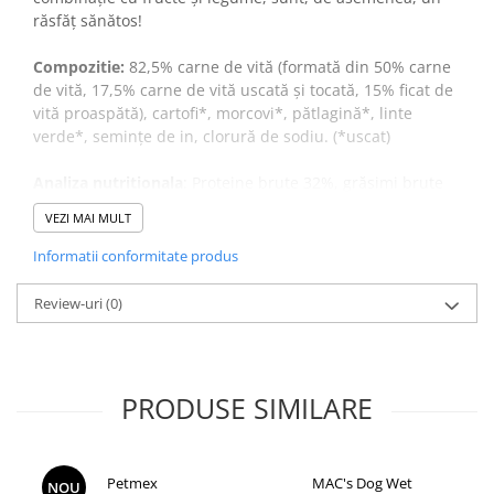
răsfăț sănătos!
Compozitie:
82,5% carne de vită (formată din 50% carne
de vită, 17,5% carne de vită uscată și tocată, 15% ficat de
vită proaspătă), cartofi*, morcovi*, pătlagină*, linte
verde*, semințe de in, clorură de sodiu. (*uscat)
Analiza nutritionala
: Proteine ​​brute 32%, grăsimi brute
11%, cenușă brută 13,3%, fibre brute 1,5%, umiditate
VEZI MAI MULT
25%, Omega-3 0,35%, Omega-6 0,8%
Informatii conformitate produs
Aditivi tehnologici:
Conservant antioxidant
Review-uri
(0)
Importator si Distribuitor: Petexpress Retail S.R.L., Soseaua
Cernica 1C, Pantelimon, Ilfov, Tel: 0770 757 774, CO: RO-
IF0286
PRODUSE SIMILARE
Petmex
MAC's Dog Wet
NOU