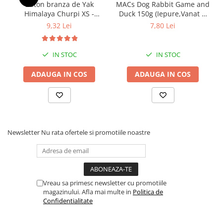
Baton branza de Yak
MACs Dog Rabbit Game and
Himalaya Churpi XS -
Duck 150g (Iepure,Vanat si
recompensa caini
Rata)
9,32 Lei
7,80 Lei
IN STOC
IN STOC
ADAUGA IN COS
ADAUGA IN COS
Newsletter
Nu rata ofertele si promotiile noastre
Vreau sa primesc newsletter cu promotiile
magazinului. Afla mai multe in
Politica de
Confidentialitate