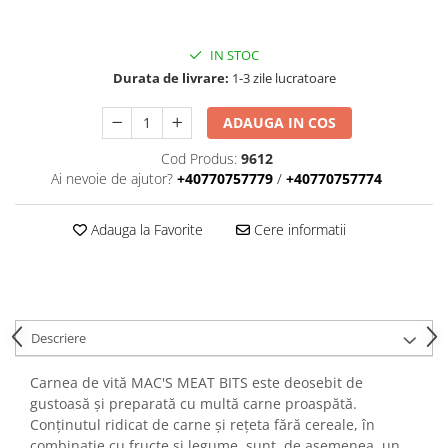
IN STOC
Durata de livrare:
1-3 zile lucratoare
ADAUGA IN COS
Cod Produs:
9612
Ai nevoie de ajutor?
+40770757779
/
+40770757774
Adauga la Favorite
Cere informatii
Descriere
Carnea de vită MAC'S MEAT BITS este deosebit de
gustoasă și preparată cu multă carne proaspătă.
Conținutul ridicat de carne și rețeta fără cereale, în
combinație cu fructe și legume, sunt, de asemenea, un