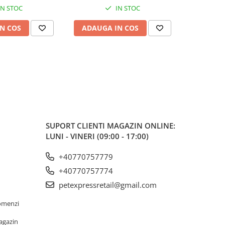
IN STOC
IN STOC
N COS
ADAUGA IN COS
ADAUG
SUPORT CLIENTI
MAGAZIN ONLINE:
LUNI - VINERI (09:00 - 17:00)
+40770757779
+40770757774
petexpressretail@gmail.com
omenzi
agazin