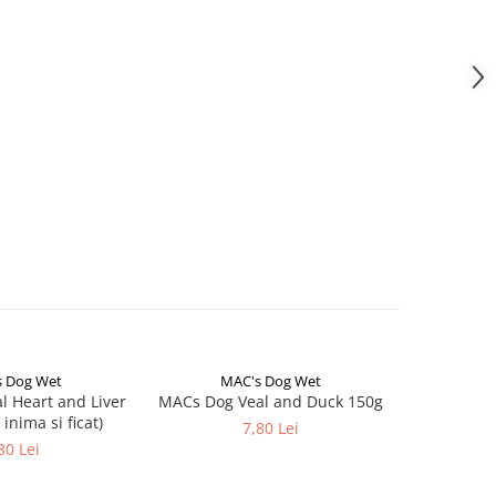
 Dog Wet
MAC's Dog Wet
Natur
NOU
 Heart and Liver
MACs Dog Veal and Duck 150g
Natural G
 inima si ficat)
Recipe Se
7,80 Lei
80 Lei