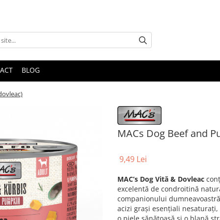
ACT
BLOG
dovleac)
MACs Dog Beef and Pum
9,49 Lei
MAC’s Dog Vită & Dovleac
conț
excelentă de condroitină natural
companionului dumneavoastră. U
acizi grași esențiali nesaturaț
o piele sănătoasă și o blană str