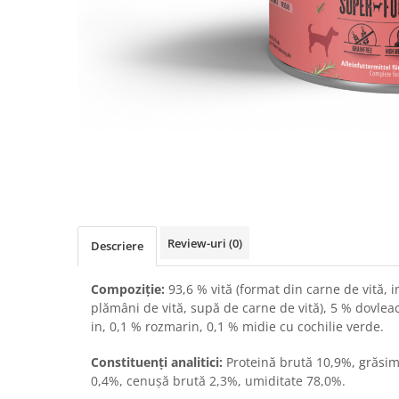
RECOMPENSE
VITAMINE & SUPLIMENTE
PISICI
ACCESORII
Hamuri
Dieta
HRANA UMEDA
HRANA USCATA
INGRIJIRE
JUCARII
Review-uri
(0)
Descriere
NISIP & ASTERNUT IGIENIC
Compoziție:
93,6 % vită (format din carne de vită, in
RECOMPENSE
plămâni de vită, supă de carne de vită), 5 % dovleac
SUPLIMENTE
in, 0,1 % rozmarin, 0,1 % midie cu cochilie verde.
PASARI EXOTICE
Constituenți analitici:
Proteină brută 10,9%, grăsim
HRANA
0,4%, cenușă brută 2,3%, umiditate 78,0%.