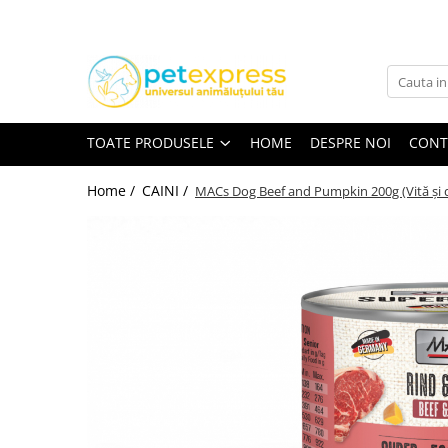
Toate Produsele
CAINI
ACCESORII
TOATE PRODUSELE
HOME
DESPRE NOI
CONT
Hamuri
Lese
Home /
CAINI /
MACs Dog Beef and Pumpkin 200g (Vită și 
Zgarzi
Diete
HRANA UMEDA
Conserve
Plicuri
HRANA USCATA
INGRIJIRE
JUCARII