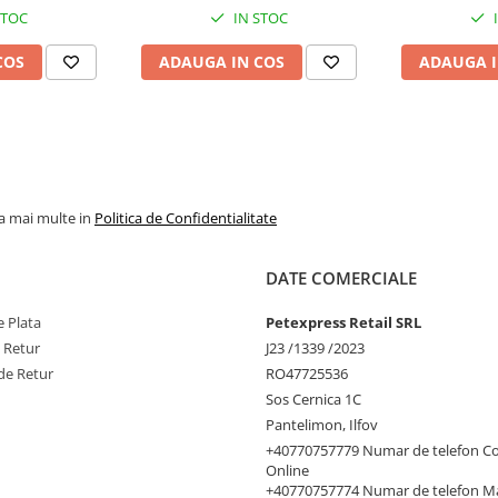
STOC
IN STOC
776–922 g
COS
ADAUGA IN COS
ADAUGA I
g
890–1058 g
g
1000–1187 g
g
1105–1312 g
g
1207–1434 g
la mai multe in
Politica de Confidentialitate
g
1353–1551 g
DATE COMERCIALE
g
1498–1779 g
 Plata
Petexpress Retail SRL
g
1681–1997 g
e Retur
J23 /1339 /2023
de Retur
RO47725536
Sos Cernica 1C
Pantelimon, Ilfov
Soseaua Cernica 1C,
+40770757779 Numar de telefon C
Online
+40770757774 Numar de telefon M