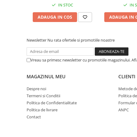
IN STOC
IN 
25 kg
1214–1262 g
922–1068 g
ADAUGA IN COS
ADAUGA IN 
30 kg
1391–1447 g
1058–1225 
35 kg
1563–1625 g
1187–1375 
Newsletter
Nu rata ofertele si promotiile noastre
40 kg
1727–1796 g
1312–1520 
45 kg
1886–1962 g
1434–1660 
Vreau sa primesc newsletter cu promotiile magazinului. Af
50 kg
2041–2123 g
1551–1796 
MAGAZINUL MEU
CLIENTI
60 kg
2341–2435 g
1779–2059 
Despre noi
Metode de
70 kg
2627–2732 g
1997–2312 
Termeni si Conditii
Politica d
Politica de Confidentialitate
Formular 
Politica de livrare
ANPC
Contact
Importator si Distribuitor: Petexpress Retail S.R.L., 
Pantelimon, Ilfov, Tel: 0770 757 774, CO: RO-IF0286