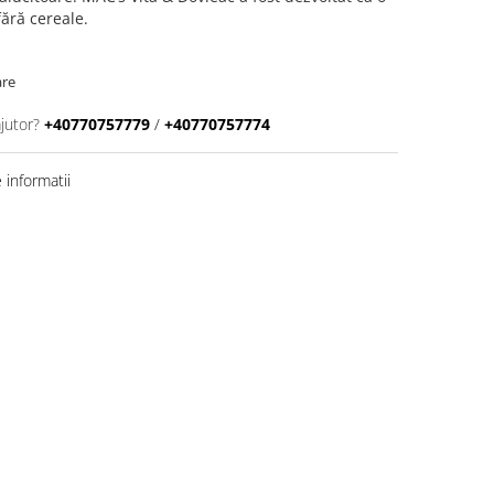
fără cereale.
are
jutor?
+40770757779
/
+40770757774
informatii