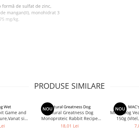
 formă de sulfat de zinc,
de mangan(II), monohidrat 3
,75 mg/kg.
gramaj/zi)
ia în funcție de rasă, vârstă,
Senior (g/zi)
PRODUSE SIMILARE
138–164 g
232–276 g
og Wet
Natural Greatness Dog
MAC's
NOU
NOU
it Game and
Natural Greatness Dog
MACs Dog Veal
391–464 g
ure,Vanat si
Monoproteic Rabbit Recipe
150g (Vitel,
a)
400g
530–629 g
Lei
18,01 Lei
7,
657–780 g