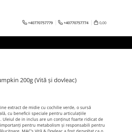
+40770757779
+40770757774
0,00
pkin 200g (Vită și dovleac)
ine extract de midie cu cochilie verde, o sursă
ă, cu beneficii speciale pentru articulațiile
leiul de in inclus are un conținut foarte ridicat de
i, importanți pentru metabolism și responsabili pentru
ălucitoare. MAC’s Vită & Dovleac a fost dezvoltat ca o