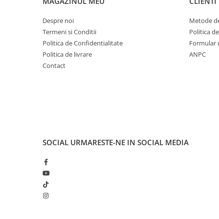
MAGAZINUL MEU
CLIENTI
70 kg
2988 - 3108 g
2271 - 2629 g
Despre noi
Metode de
Termeni si Conditii
Politica d
Politica de Confidentialitate
Formular 
Importator si Distribuitor: Petexpress Retail S.R.L., 
Politica de livrare
ANPC
Pantelimon, Ilfov, Tel: 0770 757 774, CO: RO-IF0286
Contact
SOCIAL
URMARESTE-NE IN SOCIAL MEDIA