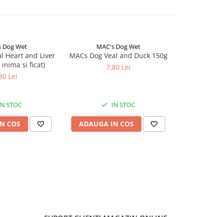
 Dog Wet
MAC's Dog Wet
Natur
NOU
 Heart and Liver
MACs Dog Veal and Duck 150g
Natural G
 inima si ficat)
Recipe Se
7,80 Lei
80 Lei
IN STOC
IN STOC
N COS
ADAUGA IN COS
ADAUG