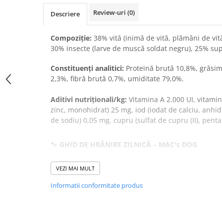
Donatii hrana
Review-uri
(0)
Descriere
petexpress PLUS+
Promotii si oferte
Compoziție:
38% vită (inimă de vită, plămâni de vită,
ROZATOARE
30% insecte (larve de muscă soldat negru), 25% su
VANZARE RAPIDA
Constituenți analitici:
Proteină brută 10,8%, grăsi
2,3%, fibră brută 0,7%, umiditate 79,0%.
Aditivi nutriționali/kg:
Vitamina A 2.000 UI, vitamin
zinc, monohidrat) 25 mg, iod (iodat de calciu, anhid
de sodiu) 0,05 mg, cupru (sulfat de cupru (II), penta
🐾
GHID DE HRĂNIRE ZILNICĂ – MAC's DOG
În funcție de greutatea câinelui și vârsta acestuia (
🔹
VEZI MAI MULT
Valorile sunt orientative. Necesarul real poate var
sex și nivel de activitate.
Informatii conformitate produs
Greutate câine
Junior (pui)
Adult