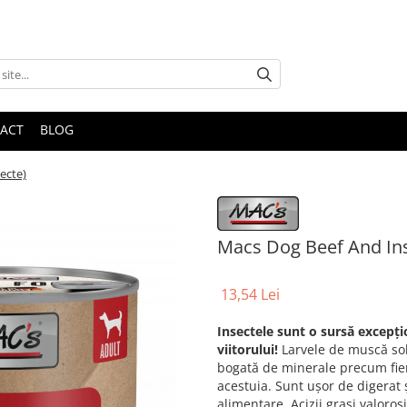
ACT
BLOG
ecte)
Macs Dog Beef And Inse
13,54 Lei
Insectele sunt o sursă excepți
viitorului!
Larvele de muscă sold
bogată de minerale precum fier,
acestuia. Sunt ușor de digerat ș
alimentare. Acizii grași valoro