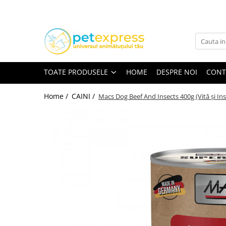
Toate Produsele
CAINI
ACCESORII
TOATE PRODUSELE
HOME
DESPRE NOI
CONT
Hamuri
Lese
Home /
CAINI /
Macs Dog Beef And Insects 400g (Vită și Ins
Zgarzi
Diete
HRANA UMEDA
Conserve
Plicuri
HRANA USCATA
INGRIJIRE
JUCARII