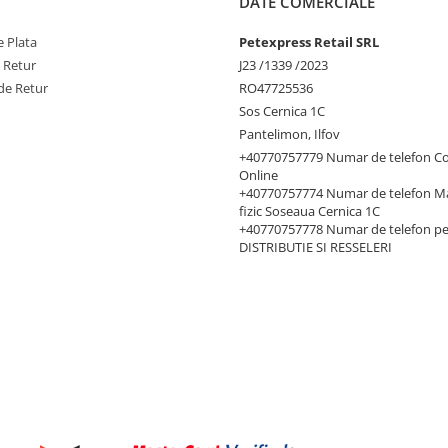
DATE COMERCIALE
1912 - 2271 g
 Plata
Petexpress Retail SRL
e Retur
J23 /1339 /2023
de Retur
RO47725536
Soseaua Cernica 1C,
Sos Cernica 1C
Pantelimon, Ilfov
+40770757779 Numar de telefon C
Online
+40770757774 Numar de telefon M
fizic Soseaua Cernica 1C
+40770757778 Numar de telefon p
DISTRIBUTIE SI RESSELERI