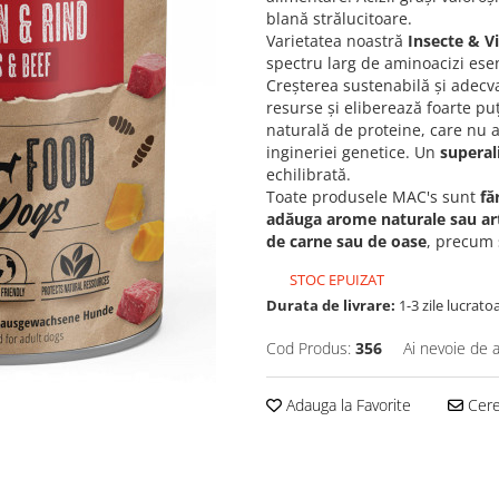
blană strălucitoare.
Varietatea noastră
Insecte & V
spectru larg de aminoacizi esen
Creșterea sustenabilă și adecv
resurse și eliberează foarte pu
naturală de proteine, care nu a 
ingineriei genetice. Un
superal
echilibrată.
Toate produsele MAC's sunt
fă
adăuga arome naturale sau arti
de carne sau de oase
, precum 
STOC EPUIZAT
Durata de livrare:
1-3 zile lucrato
Cod Produs:
356
Ai nevoie de a
Adauga la Favorite
Cere 