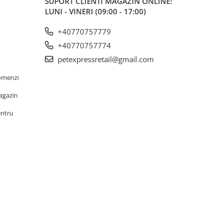
SUPORT CLIENTI
MAGAZIN ONLINE:
LUNI - VINERI (09:00 - 17:00)
+40770757779
+40770757774
petexpressretail@gmail.com
omenzi
agazin
entru