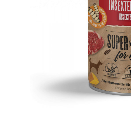
RECOMPENSE
VITAMINE & SUPLIMENTE
PISICI
ACCESORII
Hamuri
Dieta
HRANA UMEDA
HRANA USCATA
INGRIJIRE
JUCARII
NISIP & ASTERNUT IGIENIC
RECOMPENSE
SUPLIMENTE
PASARI EXOTICE
HRANA