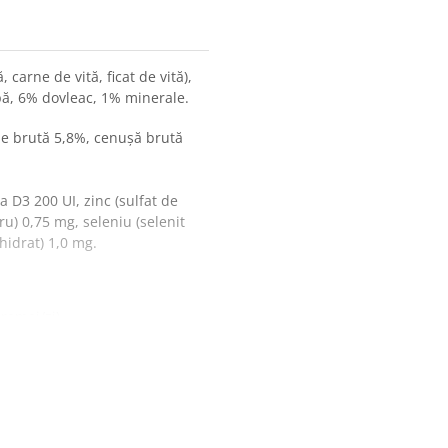
 carne de vită, ficat de vită),
pă, 6% dovleac, 1% minerale.
me brută 5,8%, cenușă brută
a D3 200 UI, zinc (sulfat de
ru) 0,75 mg, seleniu (selenit
hidrat) 1,0 mg.
gramaj/zi)
ia în funcție de rasă, vârstă,
Senior