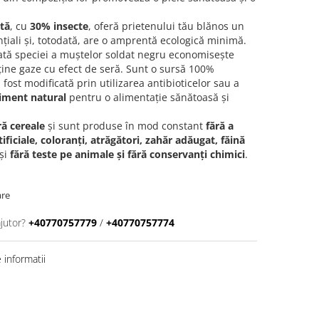
ită
, cu
30% insecte
, oferă prietenului tău blănos un
țiali și, totodată, are o amprentă ecologică minimă.
ată speciei a muștelor soldat negru economisește
ține gaze cu efect de seră. Sunt o sursă 100%
fost modificată prin utilizarea antibioticelor sau a
iment natural
pentru o alimentație sănătoasă și
ră cereale
și sunt produse în mod constant
fără a
ficiale, coloranți, atrăgători, zahăr adăugat, făină
și
fără teste pe animale și fără conservanți chimici
.
are
jutor?
+40770757779
/
+40770757774
informatii