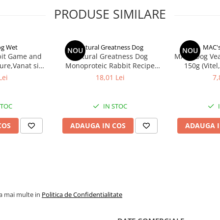
PRODUSE SIMILARE
157 - 187 g
264 - 314 g
og Wet
Natural Greatness Dog
MAC's
445 - 527 g
NOU
NOU
it Game and
Natural Greatness Dog
MACs Dog Veal
ure,Vanat si
Monoproteic Rabbit Recipe
150g (Vitel,
603 - 715 g
a)
400g
Lei
18,01 Lei
7,
748 - 887 g
883 - 1049 g
STOC
IN STOC
1012 - 1203 g
COS
ADAUGA IN COS
ADAUGA I
1137 - 1350 g
1256 - 1493 g
1373 - 1631 g
la mai multe in
Politica de Confidentialitate
1539 - 1764 g
1704 - 2023 g