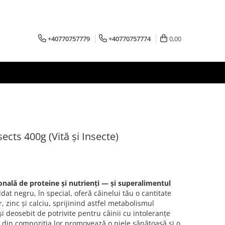
+40770757779
+40770757774
0,00
cts 400g (Vită și Insecte)
onală de proteine și nutrienți — și superalimentul
at negru, în special, oferă câinelui tău o cantitate
 zinc și calciu, sprijinind astfel metabolismul
i deosebit de potrivite pentru câinii cu intoleranțe
și din compoziția lor promovează o piele sănătoasă și o