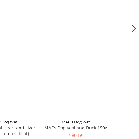
 Dog Wet
MAC's Dog Wet
Natur
NOU
 Heart and Liver
MACs Dog Veal and Duck 150g
Natural G
 inima si ficat)
Recipe Se
7,80 Lei