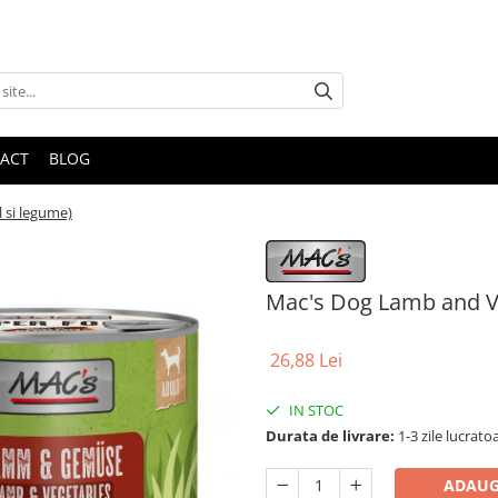
ACT
BLOG
 si legume)
Mac's Dog Lamb and Ve
26,88 Lei
IN STOC
Durata de livrare:
1-3 zile lucrato
ADAUG