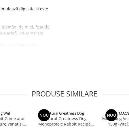
imulează digestia și este
 plămâni de miel, ficat de
5% Cartofi, 1% Minerale
tă 5,1%
Fibră brută
 de zinc, monohidrat) 25
4 mg
iod (iodat de calciu,
hidrat) 1,0 mg
PRODUSE SIMILARE
og Wet
Natural Greatness Dog
MAC's
NOU
NOU
it Game and
Natural Greatness Dog
MACs Dog Veal
ure,Vanat si
Monoproteic Rabbit Recipe
150g (Vitel,