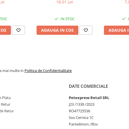
a)
400g
Lei
18,01 Lei
7,
STOC
IN STOC
COS
ADAUGA IN COS
ADAUGA I
la mai multe in
Politica de Confidentialitate
DATE COMERCIALE
 Plata
Petexpress Retail SRL
e Retur
J23 /1339 /2023
de Retur
RO47725536
Sos Cernica 1C
Pantelimon, Ilfov