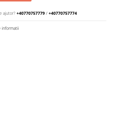
e ajutor?
+40770757779
/
+40770757774
informatii