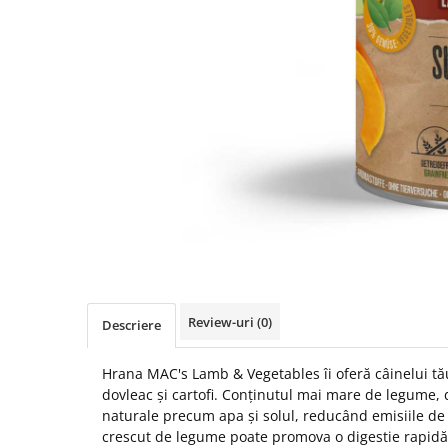
RECOMPENSE
VITAMINE & SUPLIMENTE
PISICI
ACCESORII
Hamuri
Dieta
HRANA UMEDA
HRANA USCATA
INGRIJIRE
JUCARII
NISIP & ASTERNUT IGIENIC
Review-uri
(0)
Descriere
RECOMPENSE
SUPLIMENTE
Hrana MAC's Lamb & Vegetables îi oferă câinelui t
PASARI EXOTICE
dovleac și cartofi. Conținutul mai mare de legume,
naturale precum apa și solul, reducând emisiile de 
HRANA
crescut de legume poate promova o digestie rapidă 