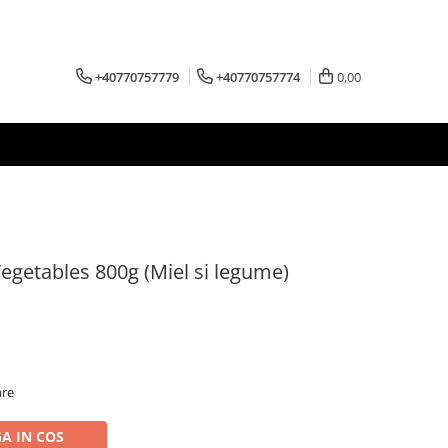
+40770757779
+40770757774
0,00
getables 800g (Miel si legume)
are
A IN COS