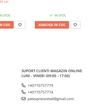
80 Lei
IN STOC
IN STOC
N COS
ADAUGA IN COS
ADAUG
SUPORT CLIENTI
MAGAZIN ONLINE:
LUNI - VINERI (09:00 - 17:00)
+40770757779
+40770757774
petexpressretail@gmail.com