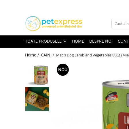
Toate Produsele
CAINI
ACCESORII
TOATE PRODUSELE
HOME
DESPRE NOI
CONT
Hamuri
Lese
Home /
CAINI /
Mac's Dog Lamb and Vegetables 800g (Miel
Zgarzi
NOU
Diete
HRANA UMEDA
Conserve
Plicuri
HRANA USCATA
INGRIJIRE
JUCARII