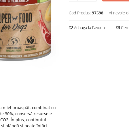
Cod Produs:
97598
Ai nevoie d
Adauga la Favorite
Cere 
ău miel proaspăt, combinat cu
 de 30%, conservă resursele
CO2. În plus, conținutul
și blândă și poate întări