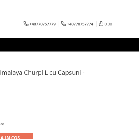
+40770757779
+40770757774
0,00
imalaya Churpi L cu Capsuni -
are
A IN COS