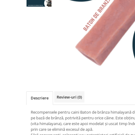
RECOMPENSE
VITAMINE & SUPLIMENTE
PISICI
ACCESORII
Hamuri
Dieta
HRANA UMEDA
HRANA USCATA
INGRIJIRE
JUCARII
NISIP & ASTERNUT IGIENIC
Review-uri
(0)
Descriere
RECOMPENSE
SUPLIMENTE
Recompensele pentru caini Baton de brânza himalayană de 
pe bază de brânză, potrivită pentru orice câine. Este obțin
PASARI EXOTICE
(vita himalayana), care este apoi modelat și uscat timp înd
HRANA
prin care se elimină excesul de apă.