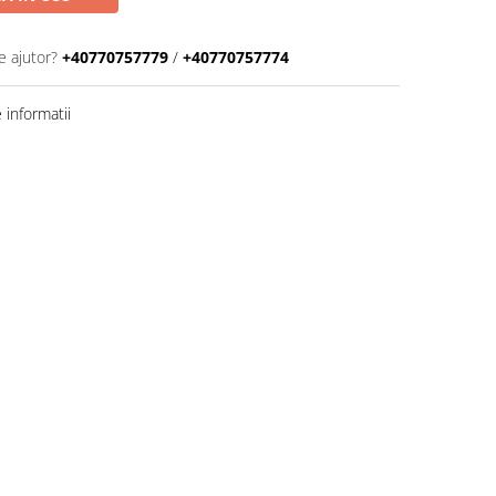
e ajutor?
+40770757779
/
+40770757774
informatii