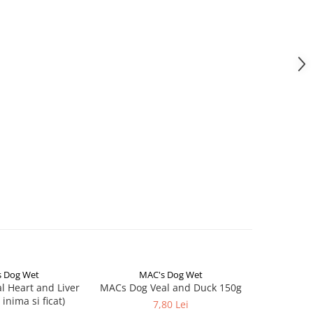
 Dog Wet
MAC's Dog Wet
Natur
NOU
 Heart and Liver
MACs Dog Veal and Duck 150g
Natural G
 inima si ficat)
Recipe Se
7,80 Lei