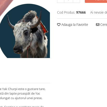
Cod Produs:
97666
Ai nevoie d
Adauga la Favorite
Cere 
Yak Churpi este o gustare tare,
ută din lapte proaspăt de Yac
elungat cu ajutorul unei prese,