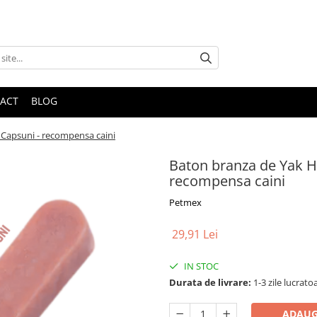
ACT
BLOG
 Capsuni - recompensa caini
Baton branza de Yak H
recompensa caini
Petmex
29,91 Lei
IN STOC
Durata de livrare:
1-3 zile lucrato
ADAUG