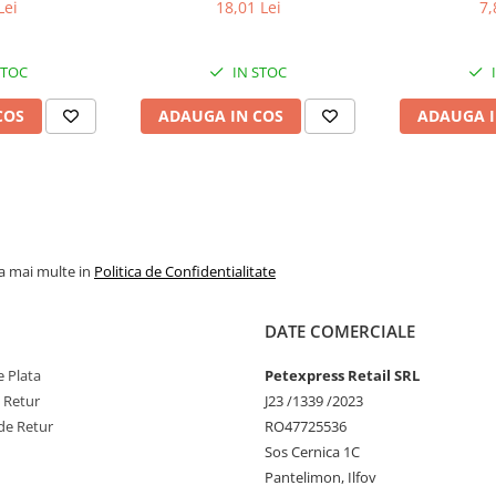
a)
400g
Lei
18,01 Lei
7,
, fiind o recompensă naturală și
STOC
IN STOC
și să-și consume energia într-un
COS
ADAUGA IN COS
ADAUGA I
ducție, sunt bine tolerate de
.
magneziu, fier, vitaminele A, B1,
iment natural al dietei.
la mai multe in
Politica de Confidentialitate
DATE COMERCIALE
 Plata
Petexpress Retail SRL
sime brută 18,0 %, cenușă brută
e Retur
J23 /1339 /2023
de Retur
RO47725536
Sos Cernica 1C
Pantelimon, Ilfov