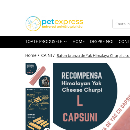
Toate Produsele
CAINI
ACCESORII
TOATE PRODUSELE
HOME
DESPRE NOI
CONT
Hamuri
Lese
Home /
CAINI /
Baton branza de Yak Himalaya Churpi L cu
Zgarzi
Diete
HRANA UMEDA
Conserve
Plicuri
HRANA USCATA
INGRIJIRE
JUCARII