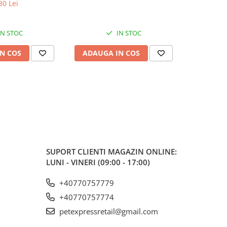
80 Lei
IN STOC
IN STOC
N COS
ADAUGA IN COS
ADAUG
SUPORT CLIENTI
MAGAZIN ONLINE:
LUNI - VINERI (09:00 - 17:00)
+40770757779
+40770757774
petexpressretail@gmail.com