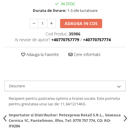
IN STOC
Durata de livrare:
1-3 zile lucratoare
ADAUGA IN COS
Cod Produs:
35986
Ai nevoie de ajutor?
+40770757779
/
+40770757774
Adauga la Favorite
Cere informatii
Descriere
Recipient pentru pastrarea optima a hranei uscate. Este potrivita
pentru greutatea unui sac de: 11.34/12/14KG
Importator si Distribuitor: Petexpress Retail S.R.L., Soseaua
Cernica 1C, Pantelimon, Ilfov, Tel: 0770 757 774, CO: RO-
IF0286