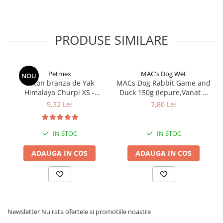
PRODUSE SIMILARE
Petmex
MAC's Dog Wet
NOU
Baton branza de Yak
MACs Dog Rabbit Game and
Himalaya Churpi XS -
Duck 150g (Iepure,Vanat si
recompensa caini
Rata)
9,32 Lei
7,80 Lei
IN STOC
IN STOC
ADAUGA IN COS
ADAUGA IN COS
Newsletter
Nu rata ofertele si promotiile noastre