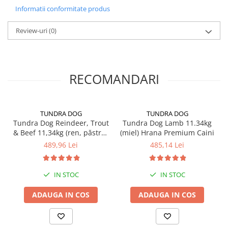
Informatii conformitate produs
Review-uri
(0)
RECOMANDARI
TUNDRA DOG
TUNDRA DOG
Tundra Dog Reindeer, Trout
Tundra Dog Lamb 11.34kg
& Beef 11,34kg (ren, păstrăv
(miel) Hrana Premium Caini
& vită)
489,96 Lei
485,14 Lei
IN STOC
IN STOC
ADAUGA IN COS
ADAUGA IN COS