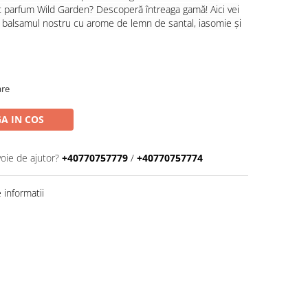
 parfum Wild Garden? Descoperă întreaga gamă! Aici vei
i
balsamul
nostru cu arome de lemn de santal, iasomie și
are
A IN COS
voie de ajutor?
+40770757779
/
+40770757774
informatii