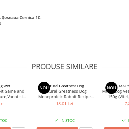
., Șoseaua Cernica 1C,
6
PRODUSE SIMILARE
og Wet
Natural Greatness Dog
MAC's
NOU
NOU
it Game and
Natural Greatness Dog
MACs Dog Veal
ure,Vanat si
Monoproteic Rabbit Recipe
150g (Vitel,
a)
400g
Lei
18,01 Lei
7,
STOC
IN STOC