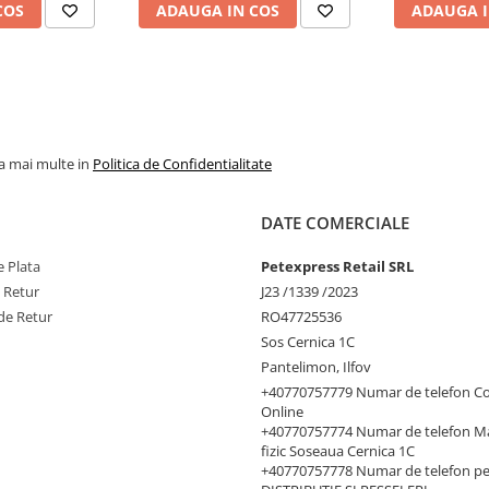
COS
ADAUGA IN COS
ADAUGA I
la mai multe in
Politica de Confidentialitate
DATE COMERCIALE
 Plata
Petexpress Retail SRL
e Retur
J23 /1339 /2023
de Retur
RO47725536
Sos Cernica 1C
Pantelimon, Ilfov
+40770757779 Numar de telefon C
Online
+40770757774 Numar de telefon M
fizic Soseaua Cernica 1C
+40770757778 Numar de telefon p