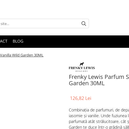
ACT
BLOG
Vanilla Wild Garden 30ML
Frenky Lewis Parfum S
Garden 30ML
126,82 Lei
Combinația de parfumuri, de depar
iasomie și vanilie. Unde fuziunea
parfumată atât strălucitoare, cât ș
Garden te duce într-o grădină sălb