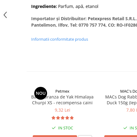
Donatii hrana
Ingrediente:
Parfum, apă, etanol
petexpress PLUS+
Promotii si oferte
Importator și Distribuitor: Petexpress Retail S.R.L
ROZATOARE
Pantelimon, Ilfov, Tel: 0770 757 774, CO: RO-IF028
VANZARE RAPIDA
Informatii conformitate produs
Petmex
MAC's D
NOU
Baton branza de Yak Himalaya
MACs Dog Rabb
Churpi XS - recompensa caini
Duck 150g (Iep
Rat
9,32 Lei
7,80 
IN STOC
IN 