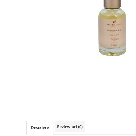
RECOMPENSE
VITAMINE & SUPLIMENTE
PISICI
ACCESORII
Hamuri
Dieta
HRANA UMEDA
HRANA USCATA
INGRIJIRE
JUCARII
NISIP & ASTERNUT IGIENIC
RECOMPENSE
SUPLIMENTE
PASARI EXOTICE
Review-uri
(0)
HRANA
Descriere