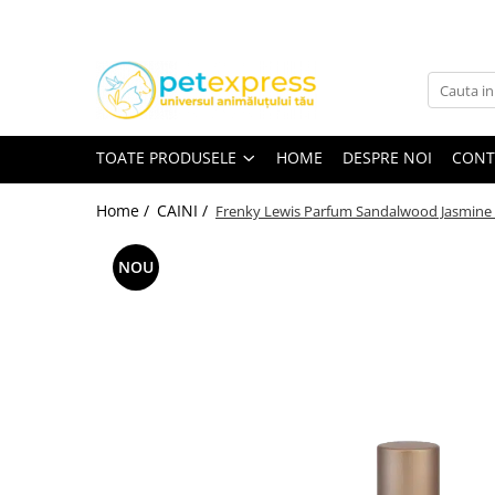
Toate Produsele
CAINI
ACCESORII
TOATE PRODUSELE
HOME
DESPRE NOI
CONT
Hamuri
Lese
Home /
CAINI /
Frenky Lewis Parfum Sandalwood Jasmine 
Zgarzi
NOU
Diete
HRANA UMEDA
Conserve
Plicuri
HRANA USCATA
INGRIJIRE
JUCARII