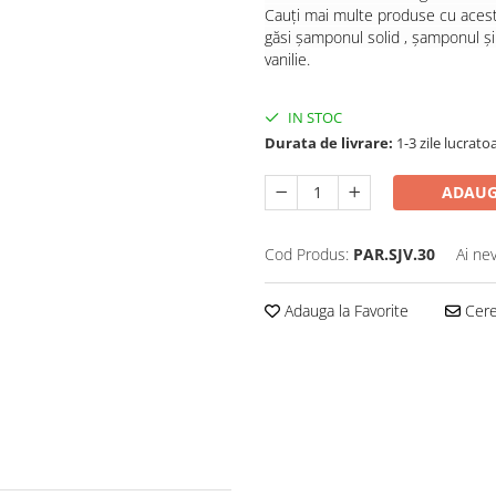
Cauți mai multe produse cu acest
găsi
șamponul solid
,
șamponul
ș
vanilie.
IN STOC
Durata de livrare:
1-3 zile lucrato
ADAUG
Cod Produs:
PAR.SJV.30
Ai ne
Adauga la Favorite
Cere 