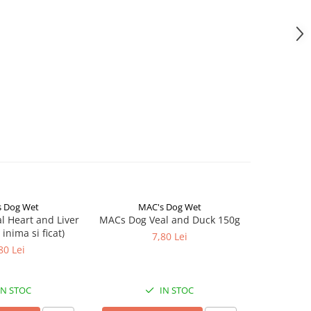
 Dog Wet
MAC's Dog Wet
Natur
NOU
 Heart and Liver
MACs Dog Veal and Duck 150g
Natural G
 inima si ficat)
Recipe Se
7,80 Lei
80 Lei
IN STOC
IN STOC