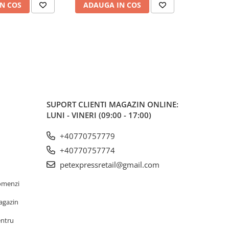
N COS
ADAUGA IN COS
ADAUG
SUPORT CLIENTI
MAGAZIN ONLINE:
LUNI - VINERI (09:00 - 17:00)
+40770757779
+40770757774
petexpressretail@gmail.com
omenzi
agazin
entru