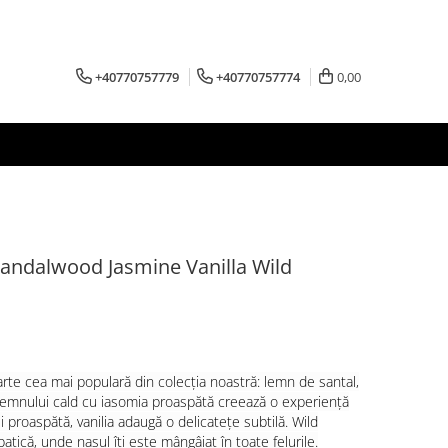
+40770757779
+40770757774
0,00
andalwood Jasmine Vanilla Wild
te cea mai populară din colecția noastră: lemn de santal,
 lemnului cald cu iasomia proaspătă creează o experiență
i proaspătă, vanilia adaugă o delicatețe subtilă. Wild
atică, unde nasul îți este mângâiat în toate felurile.