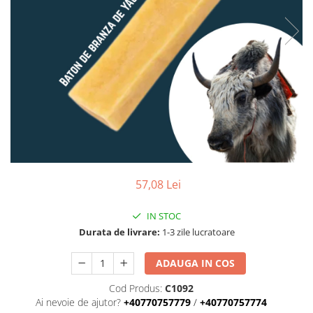
57,08 Lei
IN STOC
Durata de livrare:
1-3 zile lucratoare
ADAUGA IN COS
Cod Produs:
C1092
Ai nevoie de ajutor?
+40770757779
/
+40770757774