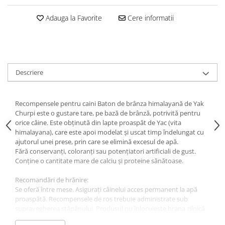
Adauga la Favorite
Cere informatii
Descriere
Recompensele pentru caini Baton de brânza himalayană de Yak
Churpi este o gustare tare, pe bază de brânză, potrivită pentru
orice câine. Este obținută din lapte proaspăt de Yac (vita
himalayana), care este apoi modelat și uscat timp îndelungat cu
ajutorul unei prese, prin care se elimină excesul de apă.
Fără conservanți, coloranți sau potențiatori artificiali de gust.
Conține o cantitate mare de calciu și proteine sănătoase.
Recomandări de hrănire:
Se oferă între mese. Asigurați câinelui acces permanent la apă
proaspătă. Recompensele de ros trebuie administrate sub
supravegherea stăpânului. Produsul nu înlocuiește hrana zilnică
completă. Nu este destinat consumului uman. A se păstra într-un