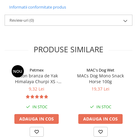
Informatii conformitate produs
Review-uri
(0)
PRODUSE SIMILARE
Petmex
MAC's Dog Wet
NOU
Baton branza de Yak
MACs Dog Mono Snack
Himalaya Churpi XS -
Horse 100g
recompensa caini
9,32 Lei
19,37 Lei
IN STOC
IN STOC
ADAUGA IN COS
ADAUGA IN COS