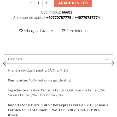
ADAUGA IN COS
Cod Produs:
66603
Ai nevoie de ajutor?
+40770757779
/
+40770757774
Adauga la Favorite
Cere informatii
Descriere
Hrană individuală pentru CÂINI și PISICI.
Compoziție:
100% butași de gât de struț
Ingrediente analitice: Proteină brută 79,6% Grăsime brută 6,2%
Cenușă brută 8,2% Fibră brută 2,7%
Importator și Distribuitor: Petexpress Retail S.R.L., Șoseaua
Cernica 1C, Pantelimon, Ilfov, Tel: 0770 757 774, CO: RO-
IF0286