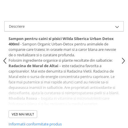
Descriere
Sampon pentru caini si pisici Wilda Siberica Urban Detox
400ml
- Sampon Organic Urban-Detox pentru animalele de
companie care traiesc in orasele mari si a caror blana are nevoie
de o revitalizare si o curatare profunda.
Folosim ingrediente organice si plante recoltate din salbaticie:
Radacina
de Maral de Altai
– este radacina favorita a
caprioarelor. Mai este denumita si Radacina Vietii. Radacina de
Maral este o sursa de energie concentrata pentru caprioare. Le
face mai puternice si mai rapide atunci cand au nevoie sa-si
depaseasca inamicii in salbaticie. Are proprietati antioxidante si
detoxifiante, ajuta la curatarea si reimprospatarea pielii si a blanii.
Rhodiola Rosea
– bogata in vitamine si micronutrienti care
hidrateaza blana si o fac rezistenta la mediul exterior.
Ulei saponificat din Cedru
este un detergent natural care
asigura o curatare eficienta si delicata.
VEZI MAI MULT
Controlat organic.
Informatii conformitate produs
Wilda Siberica foloseste ierburi salbatice siberiene, cu calitati