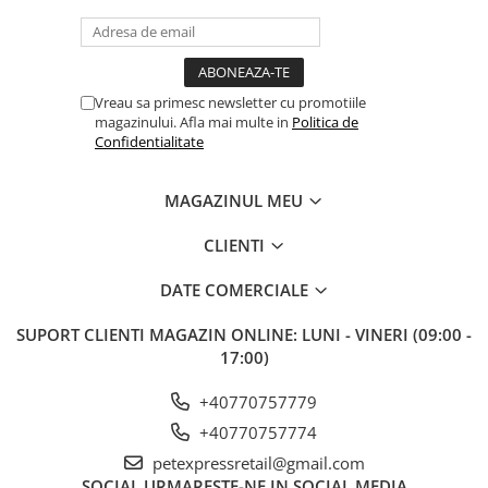
Rododendron, gliceril oleat, alcool benzilic, acid dihidroacetic,
benzoat de sodiu, sorbat de potasiu, acid citric, parfum, linolena,
linalool.
*ingrediente provenite din ferme organice
WH – extracte si uleiuri provenite din ierburi si plante recoltate
Vreau sa primesc newsletter cu promotiile
magazinului. Afla mai multe in
Politica de
din salbaticie.
Confidentialitate
MAGAZINUL MEU
CLIENTI
DATE COMERCIALE
SUPORT CLIENTI
MAGAZIN ONLINE: LUNI - VINERI (09:00 -
17:00)
+40770757779
+40770757774
petexpressretail@gmail.com
SOCIAL
URMARESTE-NE IN SOCIAL MEDIA