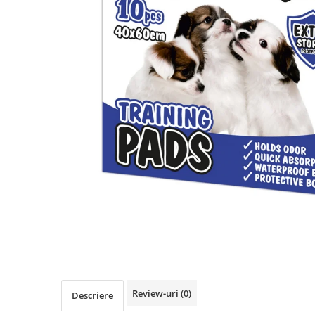
RECOMPENSE
VITAMINE & SUPLIMENTE
PISICI
ACCESORII
Hamuri
Dieta
HRANA UMEDA
HRANA USCATA
INGRIJIRE
JUCARII
NISIP & ASTERNUT IGIENIC
RECOMPENSE
SUPLIMENTE
PASARI EXOTICE
Review-uri
(0)
HRANA
Descriere