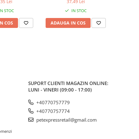
,35 Lei
37,49 Lei
IN STOC
IN STOC
N COS
ADAUGA IN COS
ADAUG
SUPORT CLIENTI
MAGAZIN ONLINE:
LUNI - VINERI (09:00 - 17:00)
+40770757779
+40770757774
petexpressretail@gmail.com
omenzi