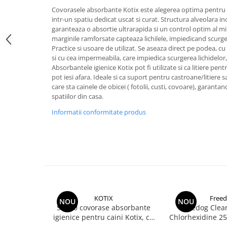
Donatii hrana
Covorasele absorbante Kotix este alegerea optima pentru a 
petexpress PLUS+
intr-un spatiu dedicat uscat si curat. Structura alveolara i
Promotii si oferte
garanteaza o absortie ultrarapida si un control optim al mi
marginile ramforsate capteaza lichilele, impiedicand scurg
ROZATOARE
Practice si usoare de utilizat. Se aseaza direct pe podea, cu
VANZARE RAPIDA
si cu cea impermeabila, care impiedica scurgerea lichidelor
Absorbantele igienice Kotix pot fi utilizate si ca litiere pent
pot iesi afara. Ideale si ca suport pentru castroane/litiere 
care sta cainele de obicei ( fotolii, custi, covoare), garant
spatiilor din casa.
Informatii conformitate produs
KOTIX
Free
NOU
NOU
Set 10 covorase absorbante
Freedog Clea
igienice pentru caini Kotix, cu
Chlorhexidine 2
carbon, 60 x 90 cm
- Servete