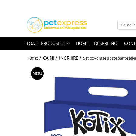
Toate Produsele
CAINI
ACCESORII
TOATE PRODUSELE
HOME
DESPRE NOI
CONT
Hamuri
Lese
Home /
CAINI /
INGRIJIRE /
Set covorase absorbante igien
Zgarzi
NOU
Diete
HRANA UMEDA
Conserve
Plicuri
HRANA USCATA
INGRIJIRE
JUCARII