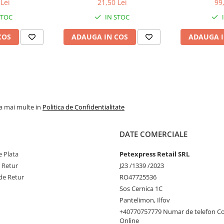
Lei
21,50 Lei
99
STOC
IN STOC
COS
ADAUGA IN COS
ADAUGA I
la mai multe in
Politica de Confidentialitate
DATE COMERCIALE
 Plata
Petexpress Retail SRL
e Retur
J23 /1339 /2023
de Retur
RO47725536
Sos Cernica 1C
Pantelimon, Ilfov
+40770757779 Numar de telefon C
Online