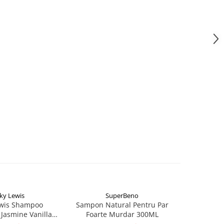
ky Lewis
SuperBeno
F
NOU
ewis Shampoo
Sampon Natural Pentru Par
Frenky Le
Jasmine Vanilla
Foarte Murdar 300ML
Shampoo N
00ML
Sampon H