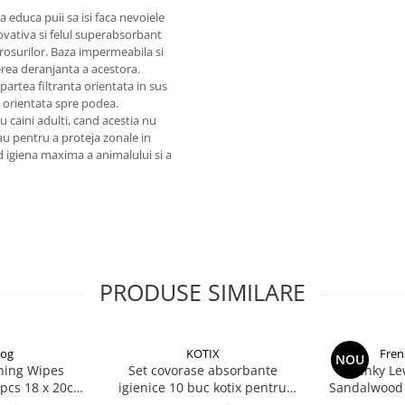
educa puii sa isi faca nevoiele
novativa si felul superabsorbant
rosurilor. Baza impermeabila si
erea deranjanta a acestora.
 partea filtranta orientata in sus
, orientata spre podea.
ru caini adulti, cand acestia nu
sau pentru a proteja zonale in
and igiena maxima a animalului si a
PRODUSE SIMILARE
dog
KOTIX
Fren
NOU
ning Wipes
Set covorase absorbante
Frenky L
5pcs 18 x 20cm
igienice 10 buc kotix pentru
Sandalwood 
le umede
caini, marimea 60 x 90 cm
2