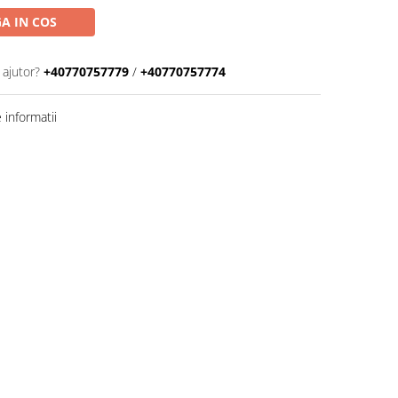
A IN COS
 ajutor?
+40770757779
/
+40770757774
informatii