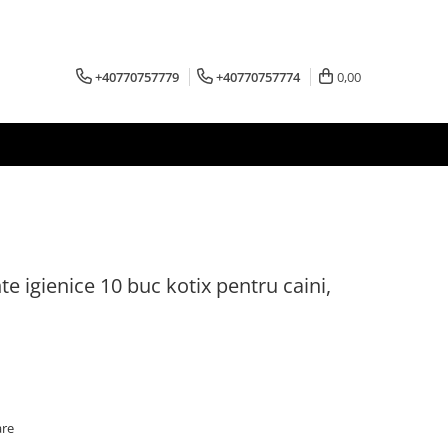
+40770757779
+40770757774
0,00
e igienice 10 buc kotix pentru caini,
are