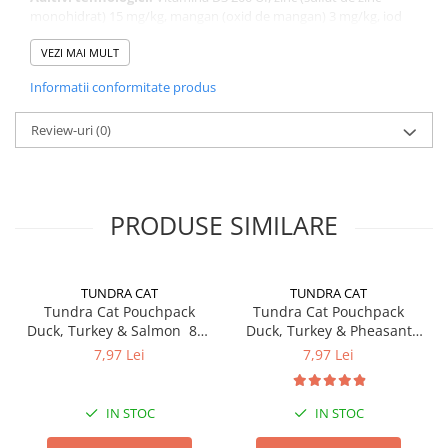
monohidrat) 15 mg/kg, mangan (oxid de mangan) 3 mg/kg, iod
(iodură de potasiu) 0,75 mg/kg, taurină 1500 mg/kg
VEZI MAI MULT
Importator si Distribuitor: Petexpress Retail S.R.L., Soseaua
Informatii conformitate produs
Cernica 1C, Pantelimon, Ilfov, Tel: 0770 757 774, CO: RO-
IF0286
Review-uri
(0)
PRODUSE SIMILARE
TUNDRA CAT
TUNDRA CAT
Tundra Cat Pouchpack
Tundra Cat Pouchpack
Duck, Turkey & Salmon 85g
Duck, Turkey & Pheasant
(rata, curcan & somon)
85g (rata, curcan & fazan)
7,97 Lei
7,97 Lei
Hrana Umeda Pisici
Hrana Umeda Pisici
IN STOC
IN STOC