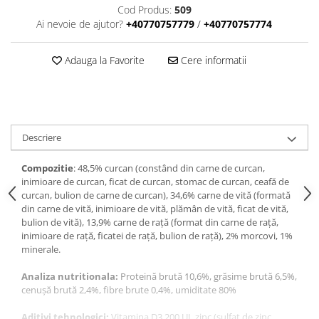
Cod Produs:
509
Ai nevoie de ajutor?
+40770757779
/
+40770757774
Adauga la Favorite
Cere informatii
Descriere
Compozitie
: 48,5% curcan (constând din carne de curcan,
inimioare de curcan, ficat de curcan, stomac de curcan, ceafă de
curcan, bulion de carne de curcan), 34,6% carne de vită (formată
din carne de vită, inimioare de vită, plămân de vită, ficat de vită,
bulion de vită), 13,9% carne de rață (format din carne de rață,
inimioare de rață, ficatei de rață, bulion de rață), 2% morcovi, 1%
minerale.
Analiza nutritionala:
Proteină brută 10,6%, grăsime brută 6,5%,
cenușă brută 2,4%, fibre brute 0,4%, umiditate 80%
Aditivi tehnologici:
Vitamina D3 200 UI, zinc (sulfat de zinc