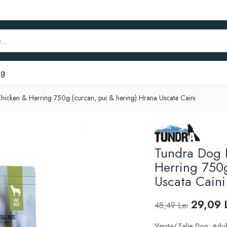
og
hicken & Herring 750g (curcan, pui & hering) Hrana Uscata Caini
Tundra Dog 
Herring 750g
Uscata Caini
29,09 
48,49 Lei
Varsta/Talie Dog
:
Adul