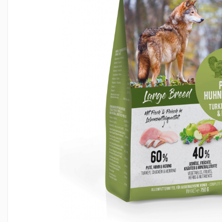
RECOMPENSE
VITAMINE & SUPLIMENTE
PISICI
ACCESORII
Hamuri
Dieta
HRANA UMEDA
HRANA USCATA
INGRIJIRE
JUCARII
NISIP & ASTERNUT IGIENIC
RECOMPENSE
SUPLIMENTE
PASARI EXOTICE
HRANA