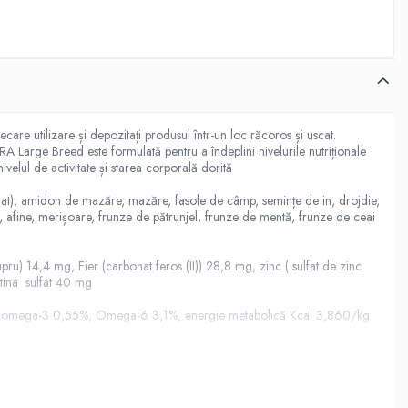
are utilizare și depozitați produsul într-un loc răcoros și uscat.
 Large Breed este formulată pentru a îndeplini nivelurile nutriționale
ivelul de activitate și starea corporală dorită
at), amidon de mazăre, mazăre, fasole de câmp, semințe de in, drojdie,
 afine, merișoare, frunze de pătrunjel, frunze de mentă, frunze de ceai
pru) 14,4 mg, Fier (carbonat feros (II)) 28,8 mg, zinc ( sulfat de zinc
tina sulfat 40 mg
0,9%, omega-3 0,55%, Omega-6 3,1%, energie metabolică Kcal 3,860/kg
 de vârstă, sex, rasă sau activitate.