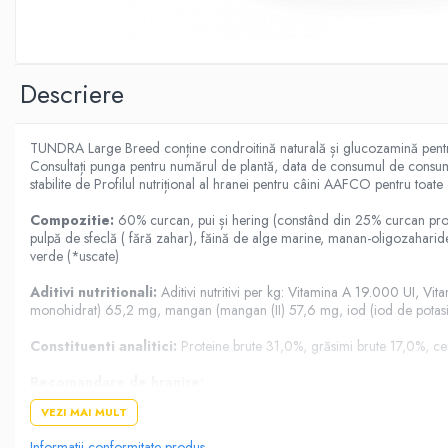
Donatii hrana
petexpress PLUS+
Promotii si oferte
ROZATOARE
Descriere
VANZARE RAPIDA
TUNDRA Large Breed conține condroitină naturală și glucozamină pentru a su
Consultați punga pentru numărul de plantă, data de consumul de consumat
stabilite de Profilul nutrițional al hranei pentru câini AAFCO pentru toate 
Compozitie:
60% curcan, pui și hering (constând din 25% curcan proa
pulpă de sfeclă ( fără zahar), făină de alge marine, manan-oligozaharid
verde (*uscate)
Aditivi nutritionali:
Aditivi nutritivi per kg: Vitamina A 19.000 UI, Vit
monohidrat) 65,2 mg, mangan (mangan (II) 57,6 mg, iod (iod de potasi
Constituenti analitici:
Proteine brute 31,0%, grăsimi brute 17,0%, c
Recomandare de hranire:
Greutatea câinelui în kg - cerințe în g/zi
VEZI MAI MULT
Informația este un ghid. Nevoile nutriționale reale ale animalului d
Vă rugăm să furnizați suficientă apă proaspătă.
Informatii conformitate produs