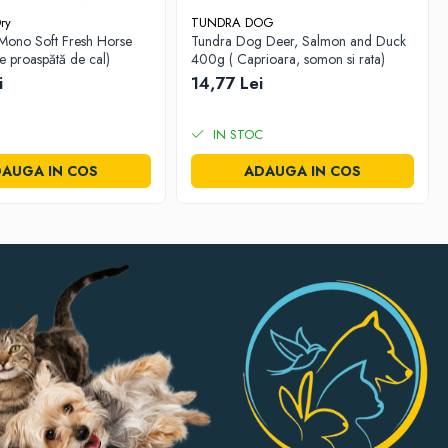
ry
TUNDRA DOG
ono Soft Fresh Horse
Tundra Dog Deer, Salmon and Duck
 proaspătă de cal)
400g ( Caprioara, somon si rata)
i
14,77 Lei
IN STOC
AUGA IN COS
ADAUGA IN COS