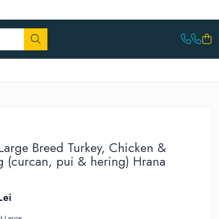
Large Breed Turkey, Chicken &
 (curcan, pui & hering) Hrana
Lei
t Large