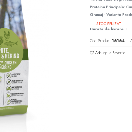
Proteina Principala
:
Cu
Gramaj - Variante Prod
STOC EPUIZAT
Durata de livrare:
1
Cod Produs:
16164
A
Adauga la Favorite