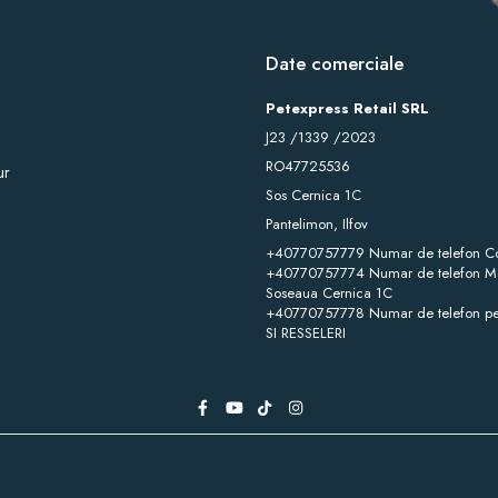
Date comerciale
Petexpress Retail SRL
J23 /1339 /2023
RO47725536
ur
Sos Cernica 1C
Pantelimon, Ilfov
+40770757779 Numar de telefon C
+40770757774 Numar de telefon Ma
Soseaua Cernica 1C
+40770757778 Numar de telefon pe
SI RESSELERI