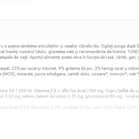
sține sănătatea articulațiilor și oaselor câinelui tău. Sigilați punga după fiec
 înainte, numărul lotului, greutatea netă și recomandările de hrănire. TUNDRA
etapele de viață. Aportul alimentar poate varia în funcție de rasă, vârstă, gen, n
spăt, 23% pui uscat și măcinat, 9% grăsime de pui, 3% hering uscat și măcin
e (MOS), minerale, yucca schidigera, cartofi dulci, cicoare*, morcovi*, măr*,
amina D3 1.250 UI, Vitamina E (t. r. alfa-Toc.Acet.) 150 mg, Cupru (sulfat de cu
u) 3,14 mg, seleniu (selenit de sodiu) 0,15 mg, glucozamină 80 mg, condroi
enușă brută 8,2%, fibre brute 3,2%, umiditate 8,0%, calciu 1,2%, fosfor 
vs. de companie variază de la o persoană la alta și pot varia în funcție