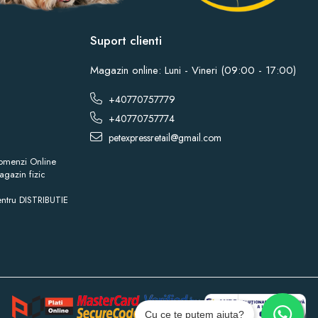
Suport clienti
Magazin online: Luni - Vineri (09:00 - 17:00)
+40770757779
+40770757774
petexpressretail@gmail.com
omenzi Online
gazin fizic
ntru DISTRIBUTIE
Cu ce te putem ajuta?