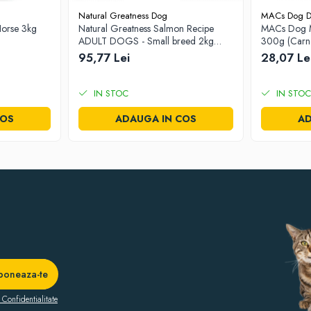
Natural Greatness Dog
MACs Dog D
orse 3kg
Natural Greatness Salmon Recipe
MACs Dog M
ADULT DOGS - Small breed 2kg
300g (Carne
(somon)
95,77 Lei
28,07 Le
IN STOC
IN STOC
COS
ADAUGA IN COS
AD
 Confidentialitate