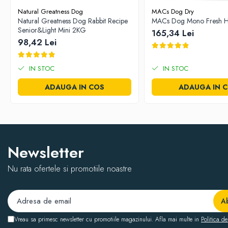
Natural Greatness Dog
MACs Dog Dry
Natural Greatness Dog Rabbit Recipe
MACs Dog Mono Fresh H
Senior&Light Mini 2KG
165,34 Lei
98,42 Lei
IN STOC
IN STOC
ADAUGA IN COS
ADAUGA IN 
Newsletter
Nu rata ofertele si promotiile noastre
Vreau sa primesc newsletter cu promotiile magazinului. Afla mai multe in
Politica de