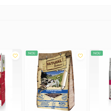
NOU
NOU
a Cernica 1C, Pantelimon, Ilfov, Tel: 0770 757 774, CO: RO-IF0286