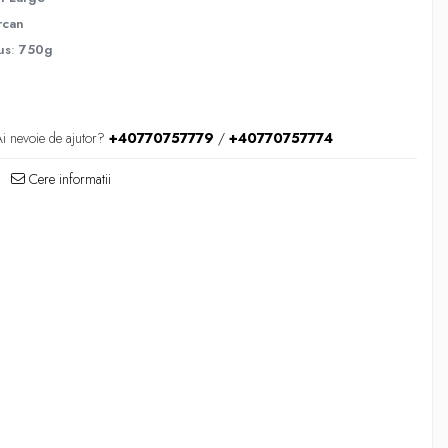
rcan
us
:
750g
i nevoie de ajutor?
+40770757779
/
+40770757774
Cere informatii