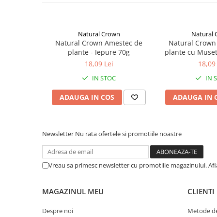
de coacăze, băț de mesteacăn, floare de hibiscus, fulgi de 
măr și aronia, uscate: mentă, salvie, mușețel, topinambur us
podbal, spirulină, inulină, extract
de Yucca schidigera
, carb
monocalcic.
Natural Crown
Natural
Natural Crown Amestec de
Natural Crown
plante - Iepure 70g
plante cu Muset
18,09 Lei
18,09 
IN STOC
IN 
ADAUGA IN COS
ADAUGA IN 
Newsletter
Nu rata ofertele si promotiile noastre
Vreau sa primesc newsletter cu promotiile magazinului. Af
MAGAZINUL MEU
CLIENTI
Despre noi
Metode de