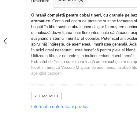
Descriere
Donatii hrana
petexpress PLUS+
O hrană completă pentru cobai tineri, cu granule pe bază
Promotii si oferte
aromatice.
Conținutul optim de proteine ​​susține formarea ș
ROZATOARE
bogată în fibre susține abraziunea dinților în creștere conti
VANZARE RAPIDA
stimulează dezvoltarea unei flore intestinale sănătoase, asi
susținând sistemul imunitar al cobailor. Puternicul antioxida
spirulină) întărește, de asemenea, imunitatea generală. Ad
în acizi grași nesaturați, este benefică pentru piele și blană
Utilizarea fibrelor naturale și a inulinei reduce riscul formă
Extractul
de Yucca schidigera
leagă amoniacul și alte comp
fecal, în timp ce Vetsorb M ajută, de asemenea, la absorbția 
agenților patogeni.
Mâncarea nu conține ingrediente modificate genetic, conser
arome.
VEZI MAI MULT
Acest amestec complet pentru cobai tineri
oferă sănătate
Informatii conformitate produs
fără adaos de cereale. Bogat în ierburi aromatice, ierburi și
prebiotice naturale, care susțin dezvoltarea florei intestinal
Ingrediente: iarbă uscată, tărâțe de grâu, uscate: morcov, s