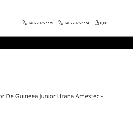
+40770757779
+40770757774
0,00
r De Guineea Junior Hrana Amestec -