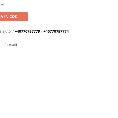
are
A IN COS
e ajutor?
+40770757779
/
+40770757774
informatii