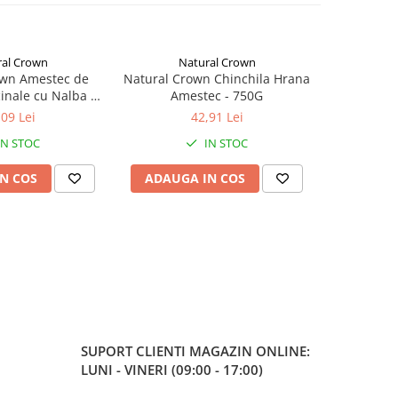
al Crown
Natural Crown
Na
own Amestec de
Natural Crown Chinchila Hrana
Natural C
inale cu Nalba -
Amestec - 750G
Am
hilla 70g
,09 Lei
42,91 Lei
IN STOC
IN STOC
N COS
ADAUGA IN COS
ADAUG
SUPORT CLIENTI
MAGAZIN ONLINE:
LUNI - VINERI (09:00 - 17:00)