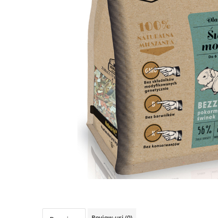
RECOMPENSE
VITAMINE & SUPLIMENTE
PISICI
ACCESORII
Hamuri
Dieta
HRANA UMEDA
HRANA USCATA
INGRIJIRE
JUCARII
NISIP & ASTERNUT IGIENIC
RECOMPENSE
SUPLIMENTE
PASARI EXOTICE
HRANA
Review-uri
(0)