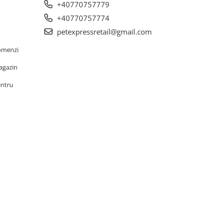
+40770757779
+40770757774
petexpressretail@gmail.com
omenzi
agazin
entru