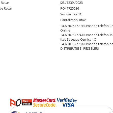
e Retur
J23 /1339 /2023
de Retur
RO47725536
Sos Cernica 1C
Pantelimon, Ilfov
+40770757779 Numar de telefon C
Online
+40770757774 Numar de telefon M
fizic Soseaua Cernica 1C
+40770757778 Numar de telefon p
DISTRIBUTIE SI RESSELERI