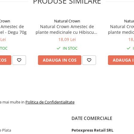
PRODUSE SIMILARE
porumb, fulgi de ovăz, granule de
cat, frunze uscate de tei și
onat de calciu, fosfat
 Crown
Natural Crown
Natur
 Amestec de
Natural Crown Amestec de
Natural Cr
el - Degu 70g
plante medicinale cu Hibiscus -
plante medic
Hamster 70g
Chinc
Lei
18,09 Lei
18
STOC
IN STOC
COS
ADAUGA IN COS
ADAUGA I
la mai multe in
Politica de Confidentialitate
DATE COMERCIALE
 Plata
Petexpress Retail SRL