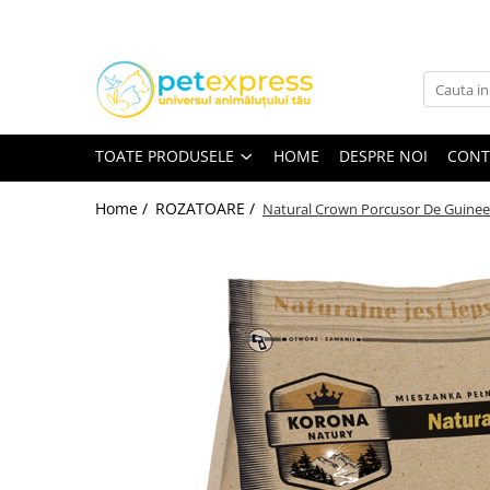
Toate Produsele
CAINI
ACCESORII
TOATE PRODUSELE
HOME
DESPRE NOI
CONT
Hamuri
Lese
Home /
ROZATOARE /
Natural Crown Porcusor De Guinee
Zgarzi
Diete
HRANA UMEDA
Conserve
Plicuri
HRANA USCATA
INGRIJIRE
JUCARII