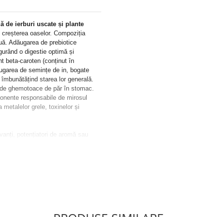
 de ierburi uscate și plante
i creșterea oaselor. Compoziția
nuă. Adăugarea de prebiotice
gurând o digestie optimă și
nt beta-caroten (conținut în
ăugarea de semințe de in, bogate
, îmbunătățind starea lor generală.
rii de ghemotoace de păr în stomac.
onente responsabile de mirosul
metalelor grele, toxinelor și
vanți, potențiatori de aromă sau
, vitalitate și o masă gustoasă,
 flori, amestecul este îmbogățit cu
e benefice.
feclă roșie, păstârnac, crenguță