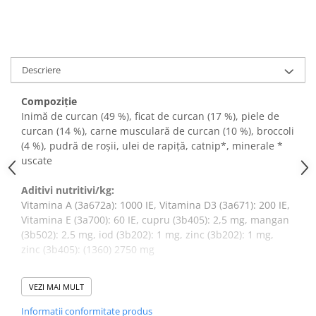
Descriere
Compoziţie
Inimă de curcan (49 %), ficat de curcan (17 %), piele de
curcan (14 %), carne musculară de curcan (10 %), broccoli
(4 %), pudră de roșii, ulei de rapiță, catnip*, minerale *
uscate
Aditivi nutritivi/kg:
Vitamina A (3a672a): 1000 IE, Vitamina D3 (3a671): 200 IE,
Vitamina E (3a700): 60 IE, cupru (3b405): 2,5 mg, mangan
(3b502): 2,5 mg, iod (3b202): 1 mg, zinc (3b202): 1 mg,
zinc (3b405): (1360) 2750 mg
Raport:
VEZI MAI MULT
Carne : legume/fructe/ierburi : alte ingrediente : 90 : 5 : 5
Informatii conformitate produs