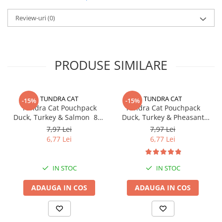
Review-uri
(0)
PRODUSE SIMILARE
TUNDRA CAT
TUNDRA CAT
-15%
-15%
Tundra Cat Pouchpack
Tundra Cat Pouchpack
Duck, Turkey & Salmon 85g
Duck, Turkey & Pheasant
(rata, curcan & somon)
85g (rata, curcan & fazan)
7,97 Lei
7,97 Lei
Hrana Umeda Pisici
Hrana Umeda Pisici
6,77 Lei
6,77 Lei
IN STOC
IN STOC
ADAUGA IN COS
ADAUGA IN COS