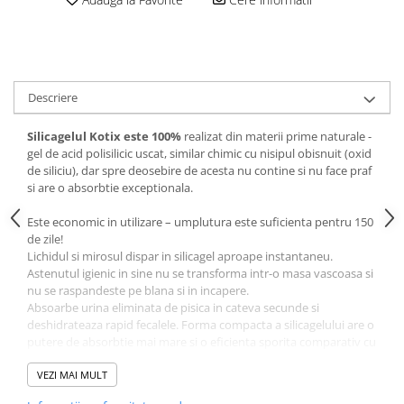
Descriere
Silicagelul Kotix este 100%
realizat din materii prime naturale -
gel de acid polisilicic uscat, similar chimic cu nisipul obisnuit (oxid
de siliciu), dar spre deosebire de acesta nu contine si nu face praf
si are o absorbtie exceptionala.
Este economic in utilizare – umplutura este suficienta pentru 150
de zile!
Lichidul si mirosul dispar in silicagel aproape instantaneu.
Astenutul igienic in sine nu se transforma intr-o masa vascoasa si
nu se raspandeste pe blana si in incapere.
Absoarbe urina eliminata de pisica in cateva secunde si
deshidrateaza rapid fecalele. Forma compacta a silicagelului are o
putere de absorbtie mai mare si o eficienta sporita comparativ cu
nisipurile de bentonita traditionale.
Neutralizeaza mirosurile neplacute emanate.
VEZI MAI MULT
Are un efect bactericid bun, impiedicand dezvoltarea acestora in