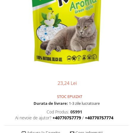
23,24 Lei
STOC EPUIZAT
Durata de livrare:
1-3 zile lucratoare
Cod Produs:
05991
Ai nevoie de ajutor?
+40770757779
/
+40770757774
Adauga la Favorite
Cere informatii