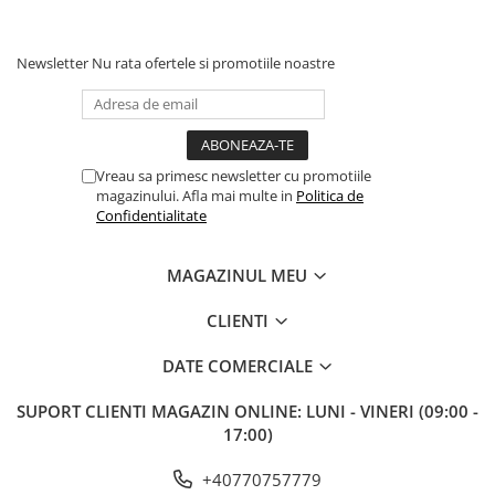
timp de o saptamana.
Cand umpleti cristalele cu lichid (mirosul inceteaza sa
Newsletter
Nu rata ofertele si promotiile noastre
mai fie retinut), efectuati o inlocuire completa a
umpluturii
Fiind complet biodegradabil, asternutul folosit poate fi
ingropat in pamant (se va transforma in praf intr-o
perioada scurta de timp).
Vreau sa primesc newsletter cu promotiile
magazinului. Afla mai multe in
Politica de
Confidentialitate
MAGAZINUL MEU
CLIENTI
DATE COMERCIALE
SUPORT CLIENTI
MAGAZIN ONLINE: LUNI - VINERI (09:00 -
17:00)
+40770757779