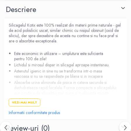
Descriere
Silicagelul Kotix este 100% realizat din materii prime naturale - gel
de acid polisilicic uscat, similar chimic cu nisipul obisnuit (oxid de
siliciu), dar spre deosebire de acesta nu contine si nu face praf si
are o absorbtie exceptionala.
Este economic in utilizare – umplutura este suficienta
pentru 100 de zile!
Lichidul si mirosul dispar in silicagel aproape instantaneu.
Astenutul igienic in sine nu se transforma intr-o masa
vascoasa si nu se raspandeste pe blana si in incapere.
Absoarbe urina eliminata de pisica in cateva secunde si
deshidrateaza rapid fecalele. Forma compacta a silicagelului
are o putere de absorbtie mai mare si o eficienta sporita
comparativ cu nisipurile de bentonita traditionale.
VEZI MAI MULT
Neutralizeaza mirosurile neplacute emanate.
Are un efect bactericid bun, impiedicand dezvoltarea
Informatii conformitate produs
acestora in substratul infect.
Nu contine prafuri.
Review-uri
(0)
O tava plina cu granule de silicagel stralucitoare creeaza in