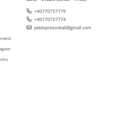
+40770757779
+40770757774
petexpressretail@gmail.com
omenzi
agazin
entru