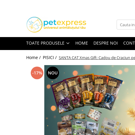
Toate Produsele
CAINI
ACCESORII
TOATE PRODUSELE
HOME
DESPRE NOI
CONT
Hamuri
Lese
Home /
PISICI /
SANTA CAT Xmas Gift: Cadou de Craciun pe
Zgarzi
-17%
NOU
Diete
HRANA UMEDA
Conserve
Plicuri
HRANA USCATA
INGRIJIRE
JUCARII