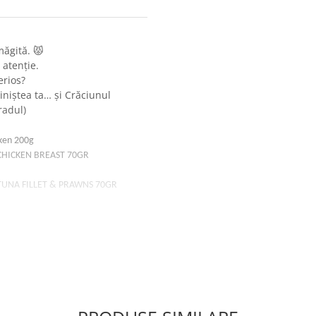
măgită. 😾
e atenție.
erios?
iniștea ta… și Crăciunul
radul)
er Drink Chicken 200g
ss Cat CHICKEN BREAST 70GR
Cat TUNA FILLET & PRAWNS 70GR
y Snacks Chicken Cheese 60g
tness CHICKEN CARROTS VISION
tness TUNA CRAB HAIR SKIN
atness CREAMY CHICKEN PUMPKIN