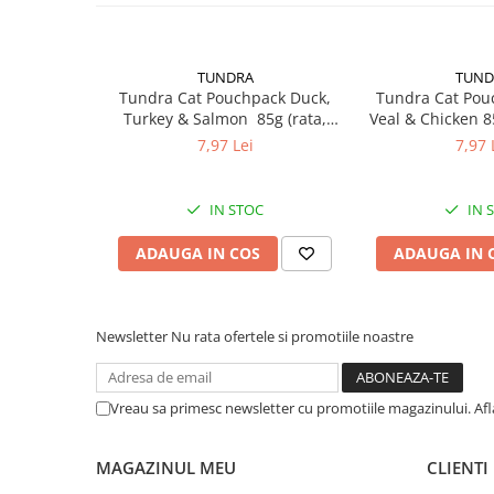
DIGEST 56G
1 x recompensa cremoasa Natural Gre
LOBSTER 56G
1 x recompensa cremoasa Natural Gre
TUNDRA
TUND
Tundra Cat Pouchpack Duck,
Tundra Cat Pou
DHA SUPPORT 56G
1 x hrana umeda
Tundra Cat Pouch
Turkey & Salmon 85g (rata,
Veal & Chicken 85
curcan & somon) Hrana Umeda
Hrana Umed
7,97 Lei
7,97 
Pisici
1 x hrana umeda Tundra Cat Pouchpack 
Tundra Cat Pouchpa
1 x hrana umeda
IN STOC
IN 
ADAUGA IN COS
ADAUGA IN 
Newsletter
Nu rata ofertele si promotiile noastre
Vreau sa primesc newsletter cu promotiile magazinului. Af
MAGAZINUL MEU
CLIENTI