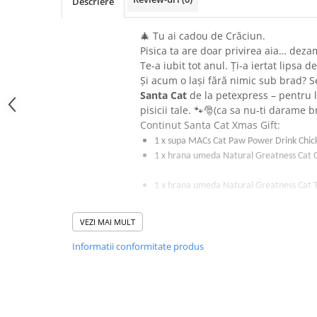
Descriere
Donatii hrana
petexpress PLUS+
🎄 Tu ai cadou de Crăciun.
Promotii si oferte
Pisica ta are doar privirea aia… deza
ROZATOARE
Te-a iubit tot anul. Ți-a iertat lipsa d
VANZARE RAPIDA
Și acum o lași fără nimic sub brad? S
Santa Cat
de la petexpress – pentru l
pisicii tale. 🐾🎅(ca sa nu-ti darame b
​​​​​​Continut Santa Cat Xmas Gift:
1 x supa MACs Cat Paw Pow
1 x hrana umeda Natural Greatne
1 x hrana umeda Natural Greatness 
1 x recompensa Macs Cat Shaker
VEZI MAI MULT
Informatii conformitate produs
1 x recompensa cremoasa Natural Grea
SUPPORT 56G
1 x recompensa cremoasa Natural Grea
SUPPORT 56G
1 x recompensa cremoasa Natural Gre