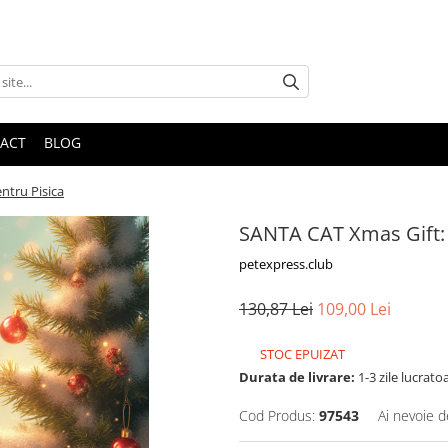
ACT
BLOG
ntru Pisica
SANTA CAT Xmas Gift: 
petexpress.club
130,87 Lei
109,00 Lei
STOC EPUIZAT
Durata de livrare:
1-3 zile lucrato
Cod Produs:
97543
Ai nevoie d