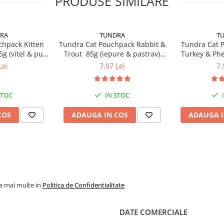
PRODUSE SIMILARE
atness CREAMY CHICKEN TUNA
atness NG CREAMY TUNA SCALLOP
RA
TUNDRA
T
chpack Kitten
Tundra Cat Pouchpack Rabbit &
Tundra Cat 
 Kitten Vail and Chicken
g (vitel & pui)
Trout 85g (iepure & pastrav)
Turkey & Phe
a Pisici
Hrana Umeda Pisici
curcan & faz
Lei
7,97 Lei
7,
P
Turkey & Game 85g
ck Rabbit&Trout 85g
STOC
IN STOC
COS
ADAUGA IN COS
ADAUGA I
la mai multe in
Politica de Confidentialitate
DATE COMERCIALE