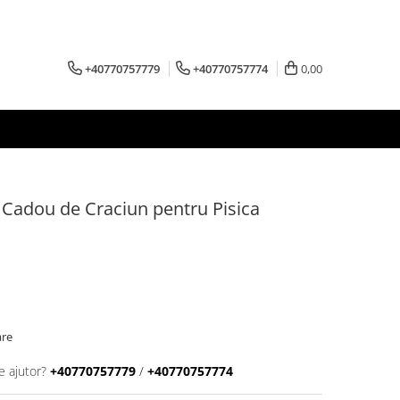
+40770757779
+40770757774
0,00
Cadou de Craciun pentru Pisica
are
e ajutor?
+40770757779
/
+40770757774