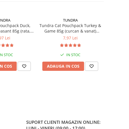
UNDRA
TUNDRA
Pouchpack Duck,
Tundra Cat Pouchpack Turkey &
Tundra Ca
asant 85g (rata,
Game 85g (curcan & vanat)
Pure Turke
an) Hrana Umeda
Hrana Umeda Pisici
U
97 Lei
7,97 Lei
isici
IN STOC
IN STOC
N COS
ADAUGA IN COS
ADAUG
SUPORT CLIENTI
MAGAZIN ONLINE:
LUNI - VINERI (09:00 - 17:00)