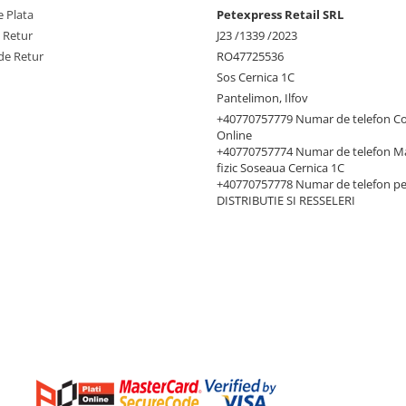
 Plata
Petexpress Retail SRL
e Retur
J23 /1339 /2023
de Retur
RO47725536
Sos Cernica 1C
Pantelimon, Ilfov
+40770757779 Numar de telefon C
Online
+40770757774 Numar de telefon M
fizic Soseaua Cernica 1C
+40770757778 Numar de telefon p
DISTRIBUTIE SI RESSELERI