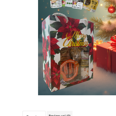
RECOMPENSE
VITAMINE & SUPLIMENTE
PISICI
ACCESORII
Hamuri
Dieta
HRANA UMEDA
HRANA USCATA
INGRIJIRE
JUCARII
NISIP & ASTERNUT IGIENIC
RECOMPENSE
SUPLIMENTE
PASARI EXOTICE
HRANA
Review-uri
(0)