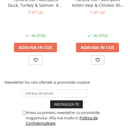
Duck, Turkey & Salmon 85g
Kitten Veal & Chicken 85g
(rata, curcan & somon)
(vitel & pui) Hrana Umeda
7,97 Lei
7,97 Lei
Hrana Umeda Pisici
Pisici
IN STOC
IN STOC
ADAUGA IN COS
ADAUGA IN COS
Newsletter
Nu rata ofertele si promotiile noastre
Vreau sa primesc newsletter cu promotiile
magazinului. Afla mai multe in
Politica de
Confidentialitate