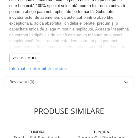
este bentonită 100% special selectată, care a fost dublu activată
pentru a atinge parametri optimi de performanță. Substratul
inovator este, de asemenea, caracterizat printr-o absorbție
excepțională, adică absorbția lichidelor eliberate, precum și o
capacitate unică de a lega mirosurile neplăcute. Aceasta înseamnă
că confortul stăpânului de pisică este acum măsurat pe o scară
complet nouă! Acest confort este demonstrat și prin parametri
precum viteza de aglomerare, duritatea și caracterul neaderent pe
fundul litierei. Canadian Cat este un substrat extrem de economic,
VEZI MAI MULT
cu performanțe excepționale. Această litiera este recomandată
proprietarilor exigenți care doresc să mențină cei mai înalți
Informatii conformitate produs
parametri de igienă în băile felinelor lor de companie. Canadian Cat
este disponibilă într-un recipient exclusiv, negru, de 10 litri, care
Review-uri
(0)
permite o durată de viață relativ lungă.
PRODUSE SIMILARE
TUNDRA
TUNDRA
Tundra Cat Pouchpack
Tundra Cat Pouchpack