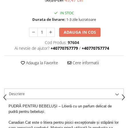
58,20 Lei
49,47 Lei
IN STOC
Durata de livrare:
1-3 zile lucratoare
ADAUGA IN COS
Cod Produs:
97604
Ai nevoie de ajutor?
+40770757779
/
+40770757774
Adauga la Favorite
Cere informatii
Descriere
PUDRĂ PENTRU BEBELUȘI – Litieră cu un parfum delicat de
pudră pentru bebeluși.
Canadian Cat este o litiera pentru pisici excepționale și stăpânii lor
care apreciază confortul. Materia primă utilizată în producția sa