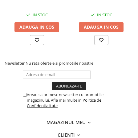
20
1137–
864–1001
728–864
1183
IN STOC
IN STOC
25
1345–
1022–
860–1022
ADAUGA IN COS
ADAUGA IN COS
1398
1184
30
1542–
1172–
986–1172
1603
1357
35
1731–
1315–
1108–
Newsletter
Nu rata ofertele si promotiile noastre
1800
1523
1315
40
1913–
1454–
1224–
1990
1684
1454
45
2090–
1589–
1338–
Vreau sa primesc newsletter cu promotiile
2174
1839
1589
magazinului. Afla mai multe in
Politica de
Confidentialitate
50
2261–
1719–
1464–
2352
1990
1719
MAGAZINUL MEU
60+
2593
1971
1660
CLIENTI