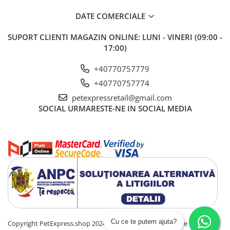
DATE COMERCIALE
Importator si Distribuitor: Petexpress Retail S.R.L., Soseaua
Cernica 1C, Pantelimon, Ilfov, Tel: 0770 757 774, CO: RO-
SUPORT CLIENTI
MAGAZIN ONLINE: LUNI - VINERI (09:00 -
IF0286
17:00)
+40770757779
+40770757774
petexpressretail@gmail.com
SOCIAL
URMARESTE-NE IN SOCIAL MEDIA
Cu ce te putem ajuta?
Copyright PetExpress.shop 2024 Toate drepturile rezervate
Platforma