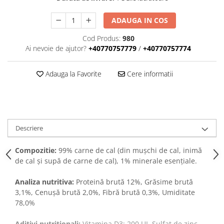
ADAUGA IN COS
Cod Produs:
980
Ai nevoie de ajutor?
+40770757779
/
+40770757774
Adauga la Favorite
Cere informatii
Descriere
Compozitie:
99% carne de cal (din mușchi de cal, inimă
de cal și supă de carne de cal), 1% minerale esențiale.
Analiza nutritiva:
Proteină brută 12%, Grăsime brută
3,1%, Cenușă brută 2,0%, Fibră brută 0,3%, Umiditate
78,0%
Aditivi nutritionali:
Vitamina D3: 200 UI, Sulfat de zinc