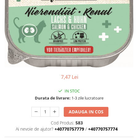
ACCESORII
Dieta
HRANA UMEDA
HRANA USCATA
INGRIJIRE
JUCARII
NISIP & ASTERNUT IGIENIC
RECOMPENSE
7,47 Lei
SUPLIMENTE
PASARI EXOTICE
IN STOC
HRANA
Durata de livrare:
1-3 zile lucratoare
Donatii hrana
ADAUGA IN COS
petexpress PLUS+
Cod Produs:
583
Promotii si oferte
Ai nevoie de ajutor?
+40770757779
/
+40770757774
ROZATOARE