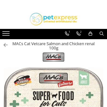
Toate Produsele
CAINI
ACCESORII
1
2
Diete
MACs Cat Vetcare Salmon and Chicken renal
HRANA UMEDA
100g
Conserve
Plicuri
HRANA USCATA
INGRIJIRE
JUCARII
RECOMPENSE
VITAMINE & SUPLIMENTE
PISICI