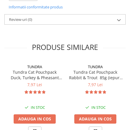
IF0286
Informatii conformitate produs
Review-uri
(0)
PRODUSE SIMILARE
TUNDRA
TUNDRA
Tundra Cat Pouchpack
Tundra Cat Pouchpack
Duck, Turkey & Pheasant
Rabbit & Trout 85g (iepure
85g (rata, curcan & fazan)
& pastrav) Hrana Umeda
7,97 Lei
7,97 Lei
Hrana Umeda Pisici
Pisici
IN STOC
IN STOC
ADAUGA IN COS
ADAUGA IN COS