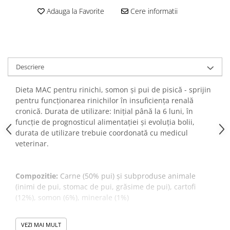
VANZARE RAPIDA
Adauga la Favorite
Cere informatii
Descriere
Dieta MAC pentru rinichi, somon și pui de pisică - sprijin
pentru funcționarea rinichilor în insuficiența renală
cronică. Durata de utilizare: Inițial până la 6 luni, în
funcție de prognosticul alimentației și evoluția bolii,
durata de utilizare trebuie coordonată cu medicul
veterinar.
Compozitie:
Carne (50% pui) și subproduse animale
(inimi de pui, stomac de pui, grăsime de pui), cartofi
(12%), somon (6%), minerale (1%)
Importator si Distribuitor: Petexpress Retail S.R.L., Soseaua
VEZI MAI MULT
Cernica 1C, Pantelimon, Ilfov, Tel: 0770 757 774, CO: RO-