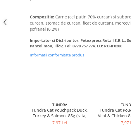
Donatii hrana
petexpress PLUS+
Promotii si oferte
Compozitie:
Carne (cel puțin 70% curcan) și subpr
curcan, stomac de curcan, ficat de curcan), morcovi 
ROZATOARE
șofrănel (0,2%)
VANZARE RAPIDA
Importator si Distribuitor: Petexpress Retail S.R.L., 
Pantelimon, Ilfov, Tel: 0770 757 774, CO: RO-IF0286
Informatii conformitate produs
TUNDRA
TUND
Tundra Cat Pouchpack Duck,
Tundra Cat Pou
Turkey & Salmon 85g (rata,
Veal & Chicken 85
curcan & somon) Hrana Umeda
Hrana Umed
7,97 Lei
7,97 
Pisici