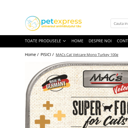
Toate Produsele
CAINI
ACCESORII
TOATE PRODUSELE
HOME
DESPRE NOI
CONT
Hamuri
Lese
Home /
PISICI /
MACs Cat Vetcare Mono Turkey 100g
Zgarzi
Diete
HRANA UMEDA
Conserve
Plicuri
HRANA USCATA
INGRIJIRE
JUCARII