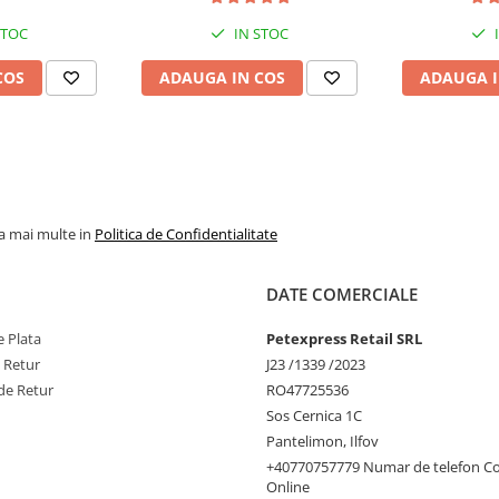
STOC
IN STOC
COS
ADAUGA IN COS
ADAUGA I
la mai multe in
Politica de Confidentialitate
DATE COMERCIALE
 Plata
Petexpress Retail SRL
e Retur
J23 /1339 /2023
de Retur
RO47725536
Sos Cernica 1C
Pantelimon, Ilfov
+40770757779 Numar de telefon C
Online