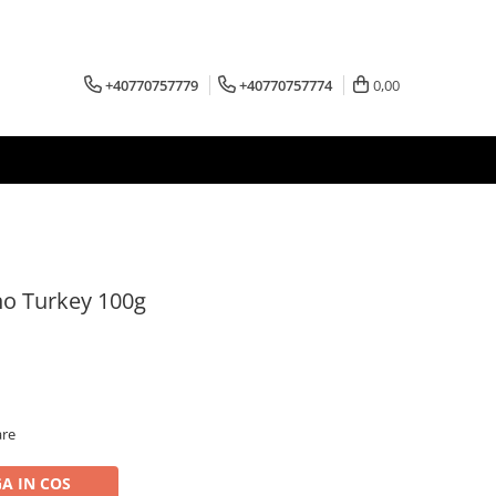
+40770757779
+40770757774
0,00
o Turkey 100g
are
A IN COS