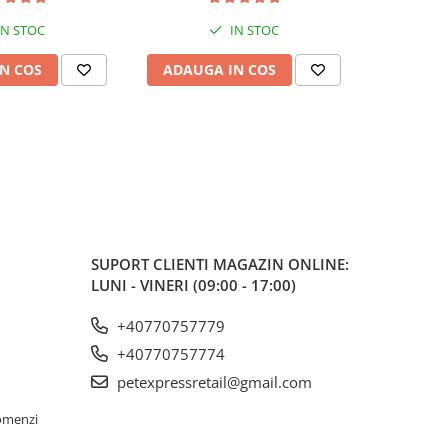
IN STOC
IN STOC
N COS
ADAUGA IN COS
ADAUG
SUPORT CLIENTI
MAGAZIN ONLINE:
LUNI - VINERI (09:00 - 17:00)
+40770757779
+40770757774
petexpressretail@gmail.com
omenzi