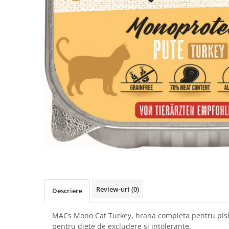
RECOMPENSE
VITAMINE & SUPLIMENTE
PISICI
ACCESORII
Hamuri
Dieta
HRANA UMEDA
HRANA USCATA
INGRIJIRE
JUCARII
NISIP & ASTERNUT IGIENIC
RECOMPENSE
SUPLIMENTE
Review-uri
(0)
Descriere
PASARI EXOTICE
HRANA
MACs Mono Cat Turkey, hrana completa pentru pisi
pentru diete de excludere si intolerante.