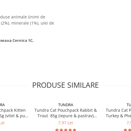
oduse animale (inimi de
(2%), minerale (1%), ulei de
Soseaua Cernica 1C,
PRODUSE SIMILARE
RA
TUNDRA
T
chpack Kitten
Tundra Cat Pouchpack Rabbit &
Tundra Cat 
g (vitel & pui)
Trout 85g (iepure & pastrav)
Turkey & Phe
a Pisici
Hrana Umeda Pisici
curcan & faz
Lei
7,97 Lei
7,
P