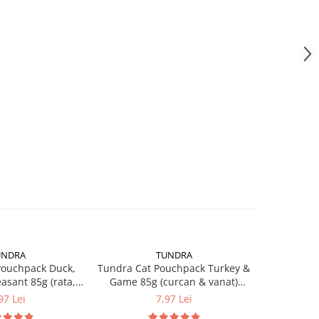
UNDRA
TUNDRA
Pouchpack Duck,
Tundra Cat Pouchpack Turkey &
Tundra Ca
asant 85g (rata,
Game 85g (curcan & vanat)
Pure Turke
an) Hrana Umeda
Hrana Umeda Pisici
U
97 Lei
7,97 Lei
isici