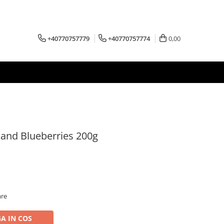
+40770757779
+40770757774
0,00
and Blueberries 200g
are
A IN COS