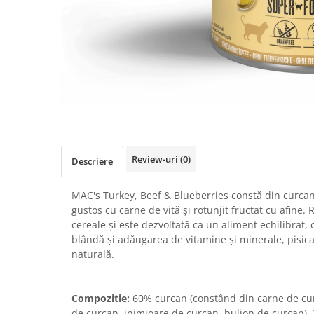
ACCESORII
Dieta
HRANA UMEDA
HRANA USCATA
INGRIJIRE
JUCARII
NISIP & ASTERNUT IGIENIC
Review-uri
(0)
RECOMPENSE
Descriere
SUPLIMENTE
MAC's Turkey, Beef & Blueberries constă din curcan
PASARI EXOTICE
gustos cu carne de vită și rotunjit fructat cu afine.
HRANA
cereale și este dezvoltată ca un aliment echilibrat,
blândă și adăugarea de vitamine și minerale, pisica
Donatii hrana
naturală.
petexpress PLUS+
Promotii si oferte
Compozitie:
60% curcan (constând din carne de curc
ROZATOARE
de curcan, inimioare de curcan, bulion de curcan),