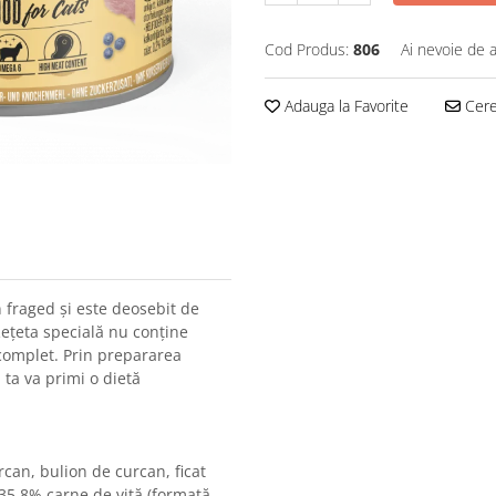
Cod Produs:
806
Ai nevoie de a
Adauga la Favorite
Cere 
 fraged și este deosebit de
 Rețeta specială nu conține
 complet. Prin prepararea
 ta va primi o dietă
an, bulion de curcan, ficat
 35,8% carne de vită (formată