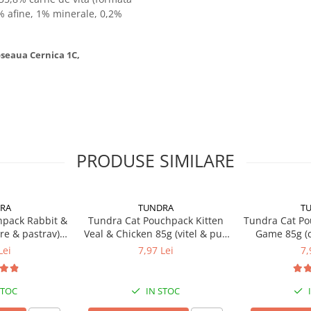
3% afine, 1% minerale, 0,2%
Soseaua Cernica 1C,
PRODUSE SIMILARE
RA
TUNDRA
T
hpack Rabbit &
Tundra Cat Pouchpack Kitten
Tundra Cat Po
re & pastrav)
Veal & Chicken 85g (vitel & pui)
Game 85g (c
a Pisici
Hrana Umeda Pisici
Hrana U
Lei
7,97 Lei
7,
STOC
IN STOC