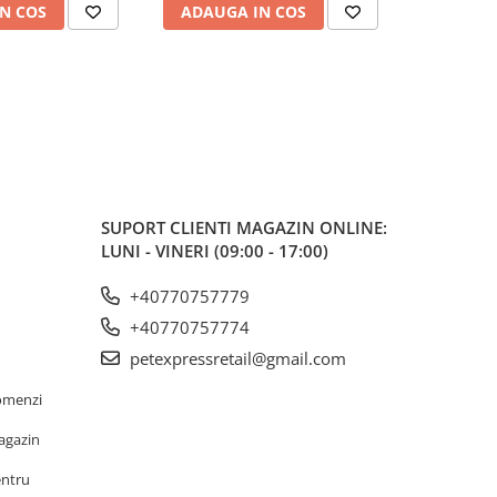
N COS
ADAUGA IN COS
ADAUG
SUPORT CLIENTI
MAGAZIN ONLINE:
LUNI - VINERI (09:00 - 17:00)
+40770757779
+40770757774
petexpressretail@gmail.com
omenzi
agazin
entru