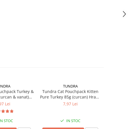
UNDRA
TUNDRA
M
uchpack Turkey &
Tundra Cat Pouchpack Kitten
MACs cat
urcan & vanat)
Pure Turkey 85g (curcan) Hrana
chicken & 
meda Pisici
Umeda Pisici
97 Lei
7,97 Lei
IN STOC
IN STOC