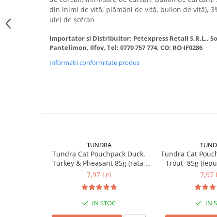
VANZARE RAPIDA
din inimi de vită, plămâni de vită, bulion de vită), 
ulei de șofran
Importator si Distribuitor: Petexpress Retail S.R.L., 
Pantelimon, Ilfov, Tel: 0770 757 774, CO: RO-IF0286
Informatii conformitate produs
TUNDRA
TUND
Tundra Cat Pouchpack Duck,
Tundra Cat Pouc
Turkey & Pheasant 85g (rata,
Trout 85g (iepu
curcan & fazan) Hrana Umeda
Hrana Umed
7,97 Lei
7,97 
Pisici
IN STOC
IN 