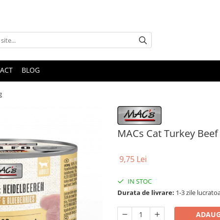
ACT
BLOG
g
MACs Cat Turkey Beef 
9,75 Lei
IN STOC
Durata de livrare:
1-3 zile lucrato
ADAUG