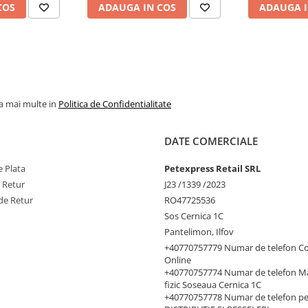
COS
ADAUGA IN COS
ADAUGA I
la mai multe in
Politica de Confidentialitate
DATE COMERCIALE
 Plata
Petexpress Retail SRL
e Retur
J23 /1339 /2023
de Retur
RO47725536
Sos Cernica 1C
Pantelimon, Ilfov
+40770757779 Numar de telefon C
Online
+40770757774 Numar de telefon M
fizic Soseaua Cernica 1C
+40770757778 Numar de telefon p