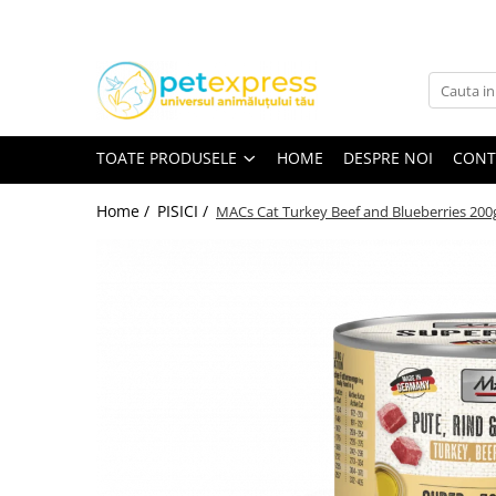
Toate Produsele
CAINI
ACCESORII
TOATE PRODUSELE
HOME
DESPRE NOI
CONT
Diete
Home /
PISICI /
MACs Cat Turkey Beef and Blueberries 200
HRANA UMEDA
Conserve
Plicuri
HRANA USCATA
INGRIJIRE
JUCARII
RECOMPENSE
VITAMINE & SUPLIMENTE
PISICI