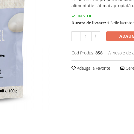
alimentație cât mai apropiată 
IN STOC
Durata de livrare:
1-3 zile lucrato
ADAUG
Cod Produs:
858
Ai nevoie de a
Adauga la Favorite
Cere 