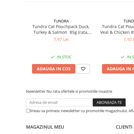
4-6 luni
245 – 290
TUNDRA
TUND
7-12 luni
290 – 350
Tundra Cat Pouchpack Duck,
Tundra Cat Pou
Turkey & Salmon 85g (rata,
Veal & Chicken 85
curcan & somon) Hrana Umeda
Hrana Umed
7,97 Lei
7,97 
💡 Pentru un aport optim, vă recomandăm să adaptaț
Pisici
apetitul
și
stilul de viață
al pisicii dumneavoastră. 
Importator si Distribuitor: Petexpress Retail S.R.L., 
IN STOC
IN 
Pantelimon, Ilfov, Tel: 0770 757 774, CO: RO-IF0286
ADAUGA IN COS
ADAUGA IN 
Newsletter
Nu rata ofertele si promotiile noastre
Vreau sa primesc newsletter cu promotiile magazinului. Af
MAGAZINUL MEU
CLIENTI