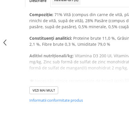
Descriere
Donatii hrana
petexpress PLUS+
Compoziție:
71% Vită (compus din carne de vită, plă
Promotii si oferte
rinichi de vită, supă de vită), 28% Pasăre (compus d
ROZATOARE
pasăre, supă de pasăre), 0,5% minerale, 0,5% coajă
VANZARE RAPIDA
Constituenți analitici:
Proteine brute 11,0 %, Grăsi
2,1 %, Fibre brute 0,3 %, Umiditate 79,0 %
Aditivi nutriționali/kg:
Vitamina D3 200 UI, Vitamin
mg/kg, Zinc sub formă de sulfat de zinc monohidr
formă de sulfat de mangan(II) monohidrat 2 mg/kg,
🍽️ Necesități zilnice recomandate de hrană (g/zi) 🐱
Aceste valori sunt
orientative
. Nevoile reale de hr
VEZI MAI MULT
dumneavoastră pot varia în funcție de
vârstă
,
sex
,
⚖️
Informatii conformitate produs
🗓️
Vârstă
🍖
Cantitate recomandată (g/zi)
2-3 luni
230 – 270