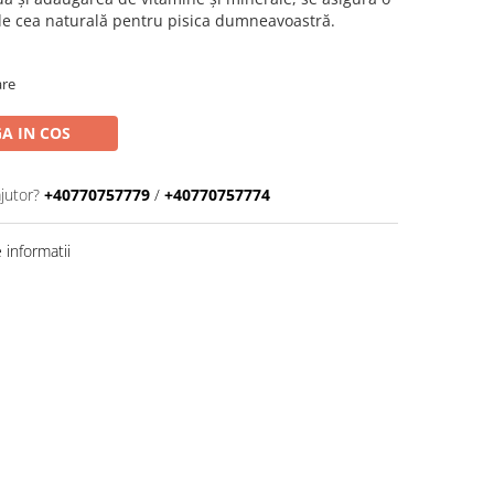
de cea naturală pentru pisica dumneavoastră.
are
A IN COS
jutor?
+40770757779
/
+40770757774
informatii