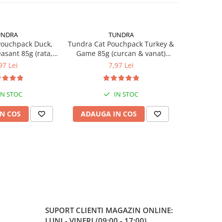
UNDRA
TUNDRA
Pouchpack Duck,
Tundra Cat Pouchpack Turkey &
Tundra Ca
asant 85g (rata,
Game 85g (curcan & vanat)
Pure Turke
an) Hrana Umeda
Hrana Umeda Pisici
U
97 Lei
7,97 Lei
isici
IN STOC
IN STOC
N COS
ADAUGA IN COS
ADAUG
SUPORT CLIENTI
MAGAZIN ONLINE:
LUNI - VINERI (09:00 - 17:00)