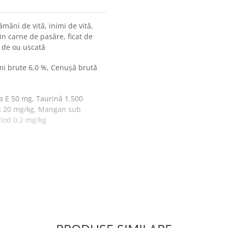
mâni de vită, inimi de vită,
in carne de pasăre, ficat de
 de ou uscată
mi brute 6,0 %, Cenușă brută
a E 50 mg, Taurină 1.500
at 20 mg/kg, Mangan sub
 Iod 0,2 mg/kg
ană ale animalului
rasă
și
nivelul de activitate
.