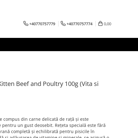
+40770757779
+40770757774
0,00
ten Beef and Poultry 100g (Vita si
e compus din carne delicată de rață și este
 pentru un gust deosebit. Rețeta specială este fără
hrană completă și echilibrată pentru pisicile în
dă și adăugarea de vitamine și minerale, se asigură o