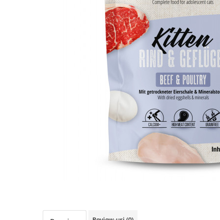
RECOMPENSE
VITAMINE & SUPLIMENTE
PISICI
ACCESORII
Hamuri
Dieta
HRANA UMEDA
HRANA USCATA
INGRIJIRE
JUCARII
NISIP & ASTERNUT IGIENIC
RECOMPENSE
SUPLIMENTE
PASARI EXOTICE
HRANA
Review-uri
(0)