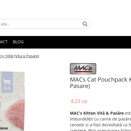
ACT
BLOG
y 100g (Vita si Pasare)
MACs Cat Pouchpack Kit
Pasare)
8,23 Lei
MAC’s Kitten Vită & Pasăre
est
îmbunătățit cu carne de pasăre
cereale și a fost dezvoltată ca 
creștere. Prin prepararea blân