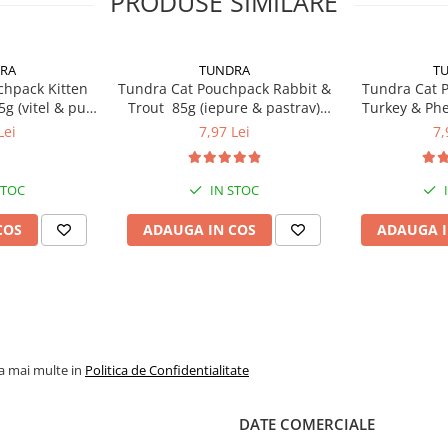
PRODUSE SIMILARE
RA
TUNDRA
T
chpack Kitten
Tundra Cat Pouchpack Rabbit &
Tundra Cat 
g (vitel & pui)
Trout 85g (iepure & pastrav)
Turkey & Phe
a Pisici
Hrana Umeda Pisici
curcan & faz
Lei
7,97 Lei
7,
i porțiile în funcție de
P
🐈✨
Soseaua Cernica 1C,
STOC
IN STOC
COS
ADAUGA IN COS
ADAUGA I
la mai multe in
Politica de Confidentialitate
DATE COMERCIALE