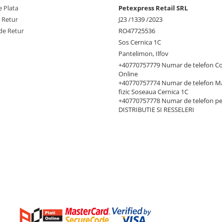
 Plata
Petexpress Retail SRL
e Retur
J23 /1339 /2023
de Retur
RO47725536
Sos Cernica 1C
Pantelimon, Ilfov
+40770757779 Numar de telefon C
Online
+40770757774 Numar de telefon M
fizic Soseaua Cernica 1C
+40770757778 Numar de telefon p
DISTRIBUTIE SI RESSELERI