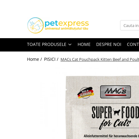
Toate Produsele
CAINI
ACCESORII
TOATE PRODUSELE
HOME
DESPRE NOI
CONT
Hamuri
Lese
Home /
PISICI /
MACs Cat Pouchpack Kitten Beef and Poultr
Zgarzi
Diete
HRANA UMEDA
Conserve
Plicuri
HRANA USCATA
INGRIJIRE
JUCARII