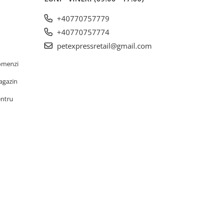
+40770757779
+40770757774
petexpressretail@gmail.com
omenzi
agazin
entru