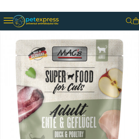
Toate Produsele
CAINI
ACCESORII
Hamuri
Lese
Zgarzi
Diete
HRANA UMEDA
Conserve
Plicuri
HRANA USCATA
INGRIJIRE
JUCARII