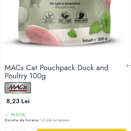
RECOMPENSE
VITAMINE & SUPLIMENTE
PISICI
ACCESORII
Hamuri
Dieta
HRANA UMEDA
HRANA USCATA
MACs Cat Pouchpack Duck and
INGRIJIRE
Poultry 100g
JUCARII
NISIP & ASTERNUT IGIENIC
RECOMPENSE
8,23 Lei
SUPLIMENTE
IN STOC
PASARI EXOTICE
Durata de livrare:
1-3 zile lucratoare
HRANA