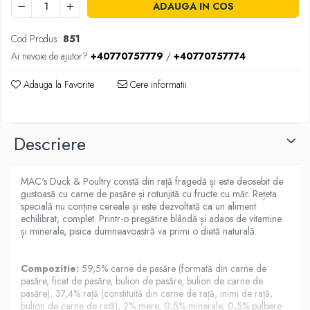
Donatii hrana
ADAUGA IN COS
petexpress PLUS+
Promotii si oferte
Cod Produs:
851
Ai nevoie de ajutor?
+40770757779
/
+40770757774
ROZATOARE
VANZARE RAPIDA
Adauga la Favorite
Cere informatii
Descriere
MAC's Duck & Poultry constă din rață fragedă și este deosebit de
gustoasă cu carne de pasăre și rotunjită cu fructe cu măr. Rețeta
specială nu conține cereale și este dezvoltată ca un aliment
echilibrat, complet. Printr-o pregătire blândă și adaos de vitamine
și minerale, pisica dumneavoastră va primi o dietă naturală.
Compozitie:
59,5% carne de pasăre (formată din carne de
pasăre, ficat de pasăre, bulion de pasăre, bulion de carne de
pasăre), 37,4% rață (constituită din carne de rață, inimi de rață,
bulion de carne de rață), 2% mere, 0,5% minerale, 0,5% pulbere