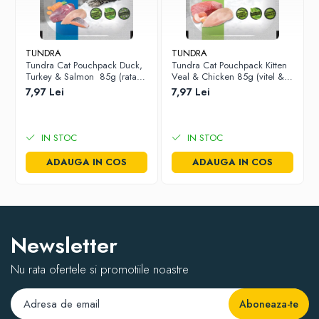
TUNDRA
TUNDRA
Tundra Cat Pouchpack Duck,
Tundra Cat Pouchpack Kitten
Turkey & Salmon 85g (rata,
Veal & Chicken 85g (vitel &
curcan & somon) Hrana
pui) Hrana Umeda Pisici
7,97 Lei
7,97 Lei
Umeda Pisici
IN STOC
IN STOC
ADAUGA IN COS
ADAUGA IN COS
Newsletter
Nu rata ofertele si promotiile noastre