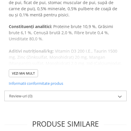
de pui, ficat de pui, stomac muscular de pui, supă de
carne de pui), 0,5% minerale, 0,5% pulbere de coajă de
ou și 0,1% mentă pentru pisici.
Constituenți analitici:
Proteine brute 10,9 %, Grăsimi
brute 6,1 %, Cenușă brută 2,0 %, Fibre brute 0,4 %,
Umiditate 80,0 %.
Aditivi nutriționali/kg:
Vitamin D3 200 I.E., Taurin 1500
mg, Zinc (Zinksulfat, Monohidrat) 20 mg, Mangan
(Mangan(II)-sulfat, Monohidrat) 2,0 mg, Iod (Calciumjodat,
wasserfrei) 0,2 mg.
VEZI MAI MULT
Greutatea pisicii (kg) - Cantitatea recomandată pe zi
Informatii conformitate produs
(g/zi)
Review-uri
(0)
Acestea sunt doar niște sugestii! Pisica ta ar putea avea
nevoi diferite în funcție de vârstă, sex, rasă sau nivelul de
energie. Iată ce cantitate ar putea mânca o pisicuță
adultă:
PRODUSE SIMILARE