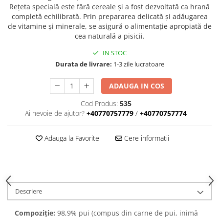
Rețeta specială este fără cereale și a fost dezvoltată ca hrană
completă echilibrată. Prin prepararea delicată și adăugarea
de vitamine și minerale, se asigură o alimentație apropiată de
cea naturală a pisicii.
IN STOC
Durata de livrare:
1-3 zile lucratoare
ADAUGA IN COS
Cod Produs:
535
Ai nevoie de ajutor?
+40770757779
/
+40770757774
Adauga la Favorite
Cere informatii
Descriere
Compoziție:
98,9% pui (compus din carne de pui, inimă