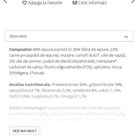
Adauga la Favorite
Cere informatii
Descriere
Compozitie
:48% iepure (constă în 26% făină de iepure, 22%
carne proaspătă de iepure), mazăre, cartofi dulci*, ulei de rapiță,
2% ulei de somon, pulpă de sfeclă (dezahărată), merișoare*,
carbonat de calciu, fructo-oligozaharide (FOS), spirulina, Yucca
Schidigera, (*uscat)
Analiza nutritionala
: Proteine ​​brute 30%, grăsimi brute 18%,
cenușă brută 7%, fibre brute 3,5%, umiditate 8%, calciu 1,15%,
fosfor 0,9%, magneziu 0,1%, Omega 3 1,2%
Aditivi tehnologici:
Cupru (sub formă de sulfat de cupru (II),
pentahidrat) 5 mg/kg, zinc (sub formă de oxid de zinc) 50 mg/kg,
mangan (sub formă de oxid de mangan) 7,5 mg/kg, iod (sub
formă de iodat de calciu, anhidru) 1 mg/kg , vitamina A 20.000 UI,
vitamina D 1.400 UI, vitamina E (acetat de tot-rac-alfa-tocoferil)
VEZI MAI MULT
180 mg/kg, taurină 1.500 mg/kg