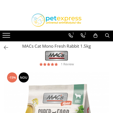
Toate Produsele
CAINI
ACCESORII
1
2
Hamuri
MACs Cat Mono Fresh Rabbit 1.5kg
Lese
Zgarzi
Diete
1 Review
HRANA UMEDA
Conserve
-15%
NOU
Plicuri
HRANA USCATA
INGRIJIRE
JUCARII