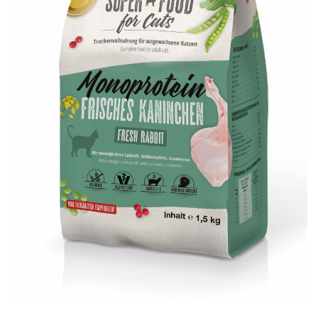
RECOMPENSE
VITAMINE & SUPLIMENTE
PISICI
ACCESORII
Hamuri
Dieta
HRANA UMEDA
HRANA USCATA
INGRIJIRE
JUCARII
NISIP & ASTERNUT IGIENIC
RECOMPENSE
SUPLIMENTE
PASARI EXOTICE
HRANA