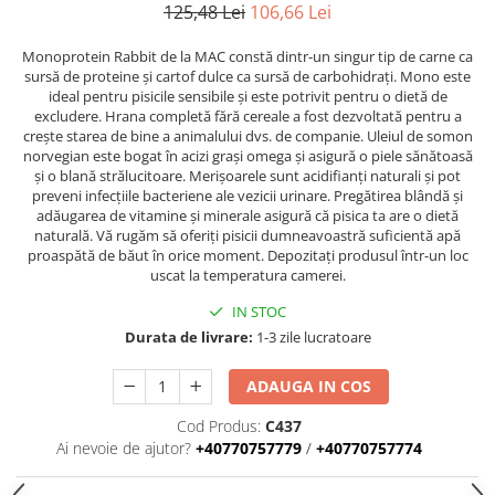
Donatii hrana
125,48 Lei
106,66 Lei
petexpress PLUS+
Monoprotein Rabbit de la MAC constă dintr-un singur tip de carne ca
Promotii si oferte
sursă de proteine ​​și cartof dulce ca sursă de carbohidrați. Mono este
ROZATOARE
ideal pentru pisicile sensibile și este potrivit pentru o dietă de
excludere. Hrana completă fără cereale a fost dezvoltată pentru a
VANZARE RAPIDA
crește starea de bine a animalului dvs. de companie. Uleiul de somon
norvegian este bogat în acizi grași omega și asigură o piele sănătoasă
și o blană strălucitoare. Merișoarele sunt acidifianți naturali și pot
preveni infecțiile bacteriene ale vezicii urinare. Pregătirea blândă și
adăugarea de vitamine și minerale asigură că pisica ta are o dietă
naturală. Vă rugăm să oferiți pisicii dumneavoastră suficientă apă
proaspătă de băut în orice moment. Depozitați produsul într-un loc
uscat la temperatura camerei.
IN STOC
Durata de livrare:
1-3 zile lucratoare
ADAUGA IN COS
Cod Produs:
C437
Ai nevoie de ajutor?
+40770757779
/
+40770757774