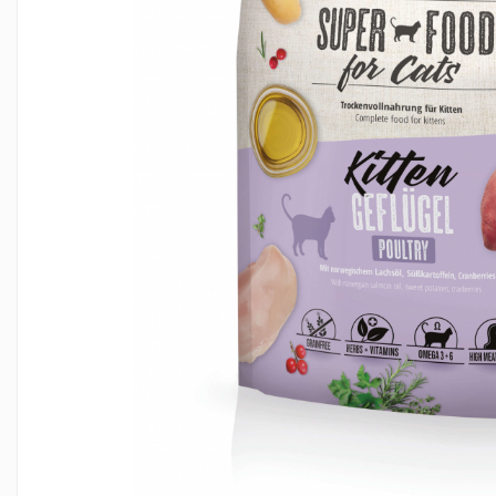
RECOMPENSE
VITAMINE & SUPLIMENTE
PISICI
ACCESORII
Hamuri
Dieta
HRANA UMEDA
HRANA USCATA
INGRIJIRE
JUCARII
NISIP & ASTERNUT IGIENIC
RECOMPENSE
SUPLIMENTE
PASARI EXOTICE
HRANA