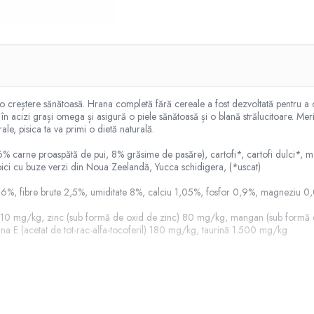
 o creștere sănătoasă. Hrana completă fără cereale a fost dezvoltată pentru a
 acizi grași omega și asigură o piele sănătoasă și o blană strălucitoare. Merisoa
le, pisica ta va primi o dietă naturală.
 carne proaspătă de pui, 8% grăsime de pasăre), cartofi*, cartofi dulci*, ma
oici cu buze verzi din Noua Zeelandă, Yucca schidigera, (*uscat)
ă 6,6%, fibre brute 2,5%, umiditate 8%, calciu 1,05%, fosfor 0,9%, magneziu 
drat) 10 mg/kg, zinc (sub formă de oxid de zinc) 80 mg/kg, mangan (sub form
na E (acetat de tot-rac-alfa-tocoferil) 180 mg/kg, taurină 1.500 mg/kg