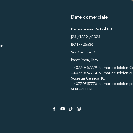
Date comerciale
Petexpress Retail SRL
J23 /1339 /2023
RO47725536
ur
Sos Cernica 1C
Pantelimon, Ilfov
+40770757779 Numar de telefon C
+40770757774 Numar de telefon Ma
Soseaua Cernica 1C
+40770757778 Numar de telefon pe
SI RESSELERI