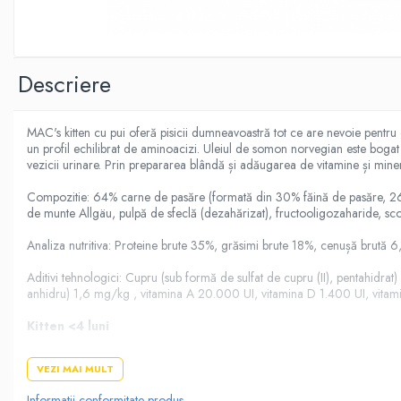
Donatii hrana
petexpress PLUS+
Promotii si oferte
ROZATOARE
Descriere
VANZARE RAPIDA
MAC's kitten cu pui oferă pisicii dumneavoastră tot ce are nevoie pentru
un profil echilibrat de aminoacizi. Uleiul de somon norvegian este bogat în
vezicii urinare. Prin prepararea blândă și adăugarea de vitamine și minera
Compozitie: 64% carne de pasăre (formată din 30% făină de pasăre, 26%
de munte Allgäu, pulpă de sfeclă (dezahărizat), fructooligozaharide, sc
Analiza nutritiva: Proteine ​​brute 35%, grăsimi brute 18%, cenușă brut
Aditivi tehnologici: Cupru (sub formă de sulfat de cupru (II), pentahi
anhidru) 1,6 mg/kg , vitamina A 20.000 UI, vitamina D 1.400 UI, vitami
Kitten <4 luni
0.5kg
35g
VEZI MAI MULT
1kg
55g
Informatii conformitate produs