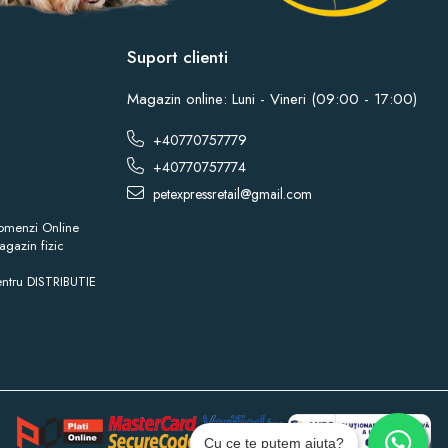
Suport clienti
Magazin online: Luni - Vineri (09:00 - 17:00)
+40770757779
+40770757774
petexpressretail@gmail.com
omenzi Online
gazin fizic
ntru DISTRIBUTIE
Cu ce te putem ajuta?