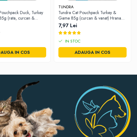
TUNDRA
Pouchpack Duck, Turkey
Tundra Cat Pouchpack Turkey &
85g (rata, curcan &
Game 85g (curcan & vanat) Hrana
a Umeda Pisici
Umeda Pisici
7,97 Lei
IN STOC
AUGA IN COS
ADAUGA IN COS