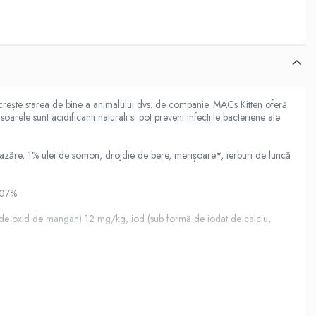
 crește starea de bine a animalului dvs. de companie. MACs Kitten oferă
rele sunt acidificanti naturali si pot preveni infectiile bacteriene ale
zăre, 1% ulei de somon, drojdie de bere, merișoare*, ierburi de luncă
0,07%
ă de oxid de mangan) 12 mg/kg, iod (sub formă de iodat de calciu,