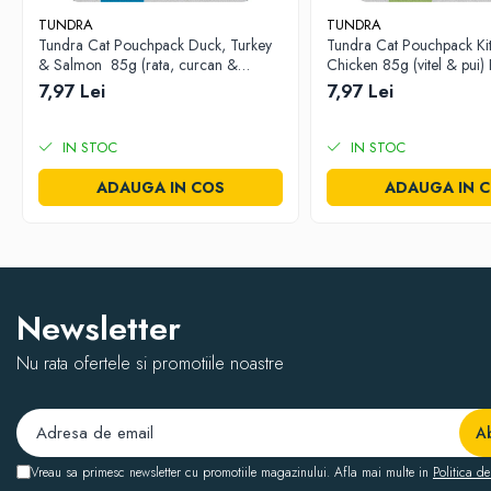
TUNDRA
TUNDRA
Tundra Cat Pouchpack Duck, Turkey
Tundra Cat Pouchpack Kit
Importator si Distribuitor: Petexpress Retail S.R.L., Soseau
& Salmon 85g (rata, curcan &
Chicken 85g (vitel & pui)
somon) Hrana Umeda Pisici
Umeda Pisici
7,97 Lei
7,97 Lei
IN STOC
IN STOC
ADAUGA IN COS
ADAUGA IN 
Newsletter
Nu rata ofertele si promotiile noastre
Vreau sa primesc newsletter cu promotiile magazinului. Afla mai multe in
Politica de