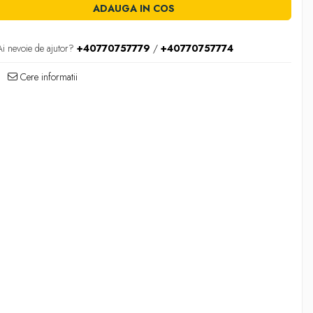
ADAUGA IN COS
Ai nevoie de ajutor?
+40770757779
/
+40770757774
Cere informatii