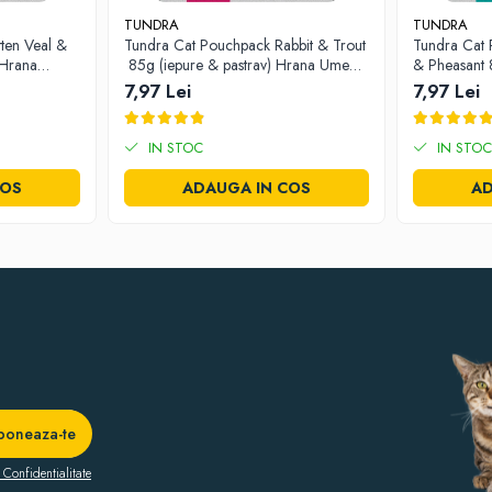
TUNDRA
TUNDRA
ten Veal &
Tundra Cat Pouchpack Rabbit & Trout
Tundra Cat 
a Cernica 1C, Pantelimon, Ilfov, Tel: 0770 757 774, CO: RO-IF0286
 Hrana
85g (iepure & pastrav) Hrana Umeda
& Pheasant 
Pisici
fazan) Hran
7,97 Lei
7,97 Lei
IN STOC
IN STOC
COS
ADAUGA IN COS
AD
 Confidentialitate