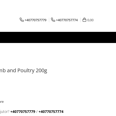
+40770757779
+40770757774
0,00
b and Poultry 200g
are
jutor?
+40770757779
/
+40770757774