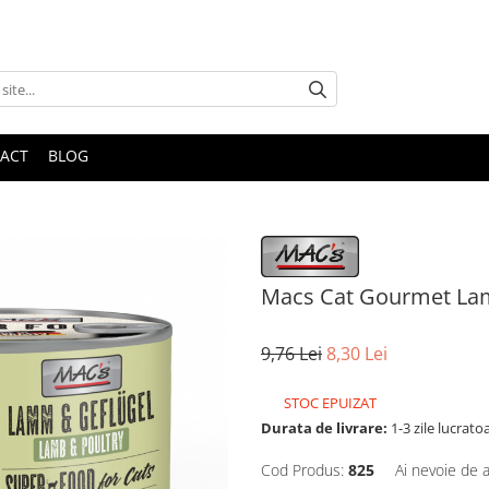
ACT
BLOG
Macs Cat Gourmet Lam
9,76 Lei
8,30 Lei
STOC EPUIZAT
Durata de livrare:
1-3 zile lucrato
Cod Produs:
825
Ai nevoie de a