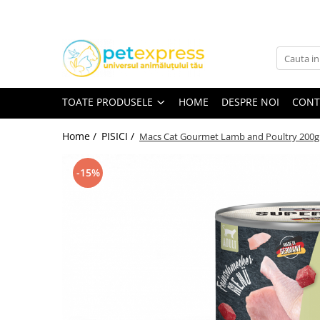
Toate Produsele
CAINI
ACCESORII
TOATE PRODUSELE
HOME
DESPRE NOI
CONT
Hamuri
Lese
Home /
PISICI /
Macs Cat Gourmet Lamb and Poultry 200g
Zgarzi
-15%
Diete
HRANA UMEDA
Conserve
Plicuri
HRANA USCATA
INGRIJIRE
JUCARII