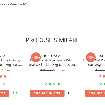
Soseaua Cernica 1C,
PRODUSE SIMILARE
 CAT
TUNDRA CAT
TUN
-15%
-15%
chpack Duck,
Tundra Cat Pouchpack Kitten
Tundra Cat Po
nt 85g (rata,
Veal & Chicken 85g (vitel & pui)
Trout 85g (i
) Hrana Umeda
Hrana Umeda Pisici
Hrana U
,77 Lei
7,97 Lei
6,77 Lei
7,97 L
ci
STOC
IN STOC
COS
ADAUGA IN COS
ADAUGA I