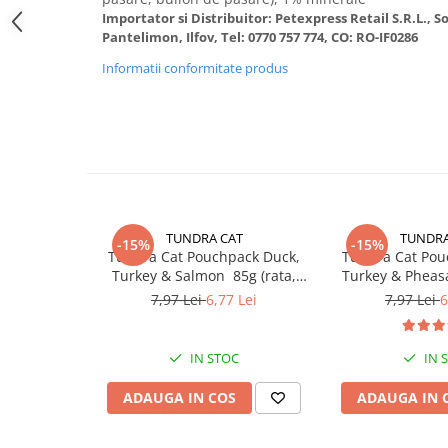
Donatii hrana
Importator si Distribuitor: Petexpress Retail S.R.L., 
petexpress PLUS+
Pantelimon, Ilfov, Tel: 0770 757 774, CO: RO-IF0286
Promotii si oferte
Informatii conformitate produs
ROZATOARE
VANZARE RAPIDA
TUNDRA CAT
TUNDRA
-15%
-15%
Tundra Cat Pouchpack Duck,
Tundra Cat Pou
Turkey & Salmon 85g (rata,
Turkey & Pheasa
curcan & somon) Hrana Umeda
curcan & fazan
7,97 Lei
6,77 Lei
7,97 Lei
6
Pisici
Pisi
IN STOC
IN 
ADAUGA IN COS
ADAUGA IN 