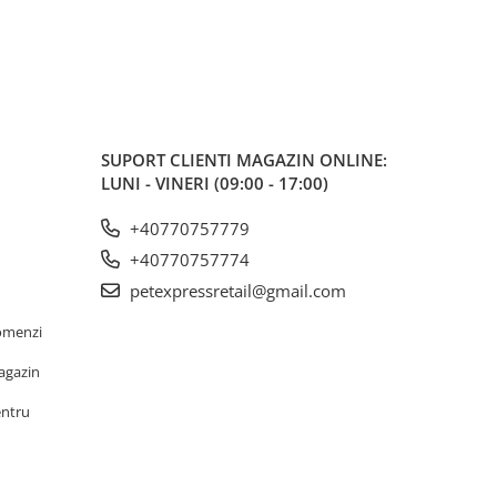
SUPORT CLIENTI
MAGAZIN ONLINE:
LUNI - VINERI (09:00 - 17:00)
+40770757779
+40770757774
petexpressretail@gmail.com
omenzi
agazin
entru