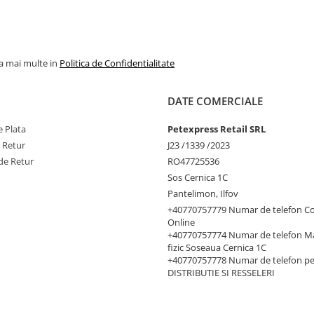
la mai multe in
Politica de Confidentialitate
DATE COMERCIALE
 Plata
Petexpress Retail SRL
e Retur
J23 /1339 /2023
de Retur
RO47725536
Sos Cernica 1C
Pantelimon, Ilfov
+40770757779 Numar de telefon C
Online
+40770757774 Numar de telefon M
fizic Soseaua Cernica 1C
+40770757778 Numar de telefon p
DISTRIBUTIE SI RESSELERI