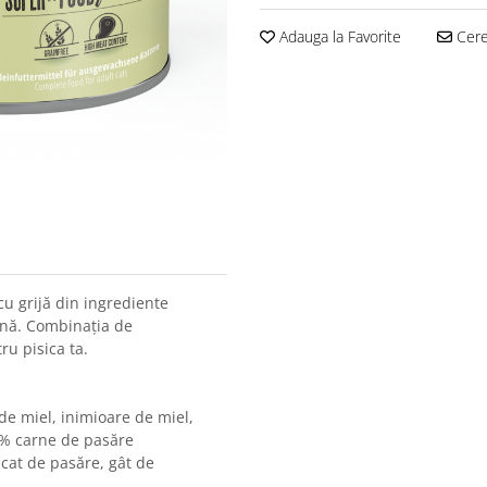
Adauga la Favorite
Cere 
u grijă din ingrediente
ană. Combinația de
ru pisica ta.
e miel, inimioare de miel,
43% carne de pasăre
icat de pasăre, gât de