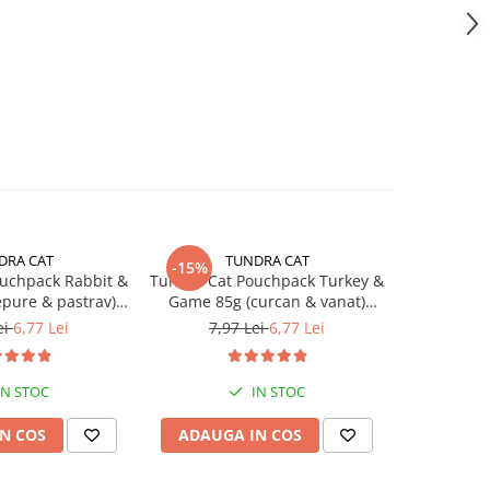
DRA CAT
TUNDRA CAT
T
-15%
-15%
uchpack Rabbit &
Tundra Cat Pouchpack Turkey &
Tundra Ca
epure & pastrav)
Game 85g (curcan & vanat)
Pure Turke
meda Pisici
Hrana Umeda Pisici
U
ei
6,77 Lei
7,97 Lei
6,77 Lei
7,9
IN STOC
IN STOC
N COS
ADAUGA IN COS
ADAUG