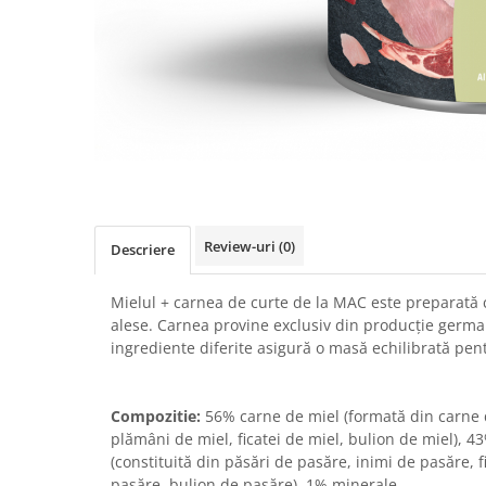
RECOMPENSE
VITAMINE & SUPLIMENTE
PISICI
ACCESORII
Hamuri
Dieta
HRANA UMEDA
HRANA USCATA
Review-uri
(0)
Descriere
INGRIJIRE
JUCARII
Mielul + carnea de curte de la MAC este preparată c
alese. Carnea provine exclusiv din producție germ
NISIP & ASTERNUT IGIENIC
ingrediente diferite asigură o masă echilibrată pent
RECOMPENSE
SUPLIMENTE
Compozitie:
56% carne de miel (formată din carne d
PASARI EXOTICE
plămâni de miel, ficatei de miel, bulion de miel), 
HRANA
(constituită din păsări de pasăre, inimi de pasăre, f
pasăre, bulion de pasăre), 1% minerale