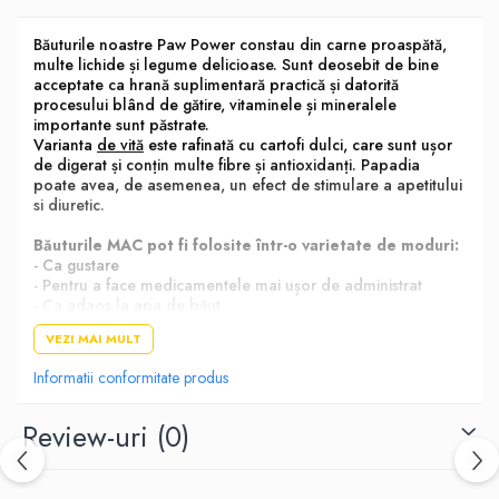
Băuturile noastre Paw Power constau din carne proaspătă,
multe lichide și legume delicioase. Sunt deosebit de bine
acceptate ca hrană suplimentară practică și datorită
procesului blând de gătire, vitaminele și mineralele
importante sunt păstrate.
Varianta
de vită
este rafinată cu cartofi dulci, care sunt ușor
de digerat și conțin multe fibre și antioxidanți. Papadia
poate avea, de asemenea, un efect de stimulare a apetitului
si diuretic.
Băuturile MAC pot fi folosite într-o varietate de moduri:
- Ca gustare
- Pentru a face medicamentele mai ușor de administrat
- Ca adaos la apa de băut
- Ca topping pentru alimente uscate, de exemplu
VEZI MAI MULT
- Ca supliment pentru hrănirea umedă
- Pentru coacere fursecuri
Informatii conformitate produs
- Pe un covor de lins pentru activitate
Compozitie:
81,6% suc de carne, 15% carne de vită, 3% cartofi
Review-uri
(0)
dulci, 0,25% inulină, 0,1% minerale, 0,05% păpădie
Analiza nutritiva:
Proteină brută 5,3%