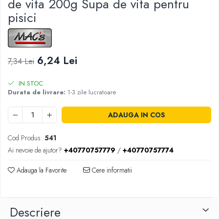
de vita 200g Supa de vita pentru
pisici
6,24 Lei
7,34 Lei
IN STOC
Durata de livrare:
1-3 zile lucratoare
ADAUGA IN COS
Cod Produs:
541
Ai nevoie de ajutor?
+40770757779
/
+40770757774
Adauga la Favorite
Cere informatii
Descriere