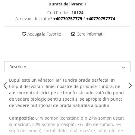
Durata de livrare:
1
Cod Produs:
16124
Ai nevoie de ajutor?
+40770757779
/
+40770757774
Adauga la Favorite
Cere informatii
Descriere
Lupul este un vânător, iar Tundra prada perfectă! În
timpul dezvoltării liniei noastre de produse Tundra, ne-
am concentrat strict pe ce hrană este adecvată din punct
de vedere biologic pentru specii și se apropie din punct
de vedere nutrițional de prada naturală a lupului
Compozitie:
61% somon (constând din 27% somon uscat
și măcinat, 22% somon proaspăt, 7% ulei de somon, 5%
supă de somon), cartofi dulci, ouă, mazăre, năut, ulei de