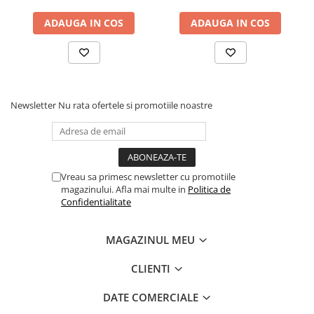
Hrana Uscata Caini
ADAUGA IN COS
ADAUGA IN COS
Greutatea câinelui în kg - necesar în g/zi
Informațiile furnizate sunt doar orientative. Nevoile
nutriționale reale ale animalului dvs. de companie
variază de la individ la individ și pot varia în funcție de
Newsletter
Nu rata ofertele si promotiile noastre
vârstă, sex, rasă sau activitate.
Vă rugăm să furnizați suficientă apă proaspătă.
Depozitați produsul într-un loc răcoros și uscat.
Vreau sa primesc newsletter cu promotiile
6kg - 120g
magazinului. Afla mai multe in
Politica de
8kg - 149g
Confidentialitate
10kg - 176g
15kg -
230g
MAGAZINUL MEU
20kg -
285g
25kg
- 323g
CLIENTI
30kg
- 371g
40kg - 441g
DATE COMERCIALE
50kg - 498g