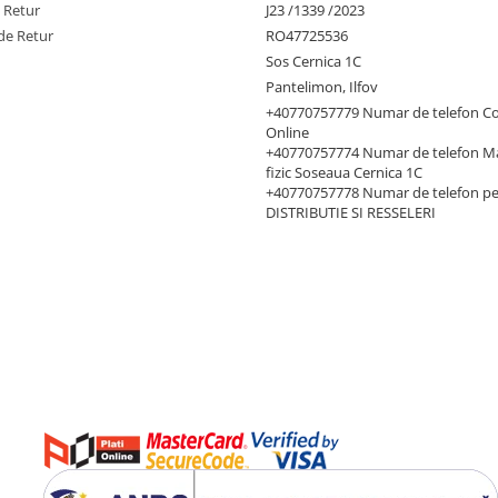
e Retur
J23 /1339 /2023
de Retur
RO47725536
Sos Cernica 1C
Pantelimon, Ilfov
+40770757779 Numar de telefon C
Online
+40770757774 Numar de telefon M
fizic Soseaua Cernica 1C
+40770757778 Numar de telefon p
DISTRIBUTIE SI RESSELERI