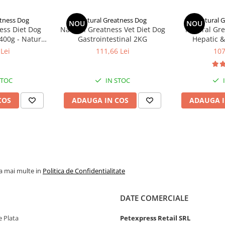
245
289
332
412
487
558
tness Dog
Natural Greatness Dog
Natural 
NOU
NOU
ess Diet Dog
Natural Greatness Vet Diet Dog
Natural Gre
283
335
384
477
564
646
400g - Natural
Gastrointestinal 2KG
Hepatic &
ss Dog
Lei
111,66 Lei
107
STOC
IN STOC
COS
ADAUGA IN COS
ADAUGA I
la mai multe in
Politica de Confidentialitate
DATE COMERCIALE
 Plata
Petexpress Retail SRL