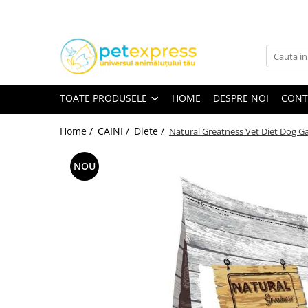
Toate Produsele
CAINI
ACCESORII
TOATE PRODUSELE
HOME
DESPRE NOI
CONT
Diete
Home /
CAINI /
Diete /
Natural Greatness Vet Diet Dog Ga
HRANA UMEDA
Conserve
NOU
Plicuri
HRANA USCATA
INGRIJIRE
JUCARII
RECOMPENSE
VITAMINE & SUPLIMENTE
PISICI