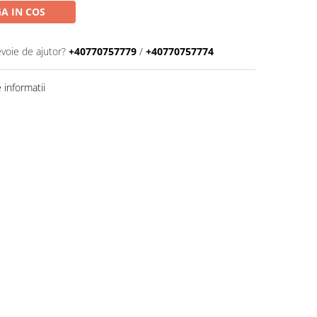
A IN COS
evoie de ajutor?
+40770757779
/
+40770757774
informatii