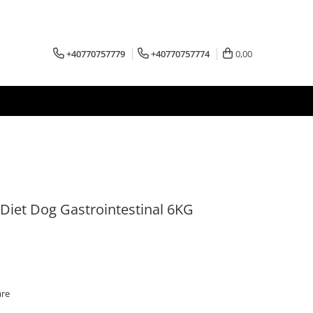
+40770757779
+40770757774
0,00
 Diet Dog Gastrointestinal 6KG
are