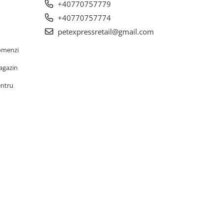
+40770757779
+40770757774
petexpressretail@gmail.com
omenzi
agazin
entru