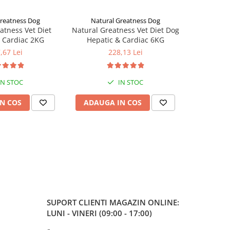
Greatness Dog
Natural Greatness Dog
Natur
NOU
atness Vet Diet
Natural Greatness Vet Diet Dog
Natural 
 Cardiac 2KG
Hepatic & Cardiac 6KG
Ren
,67 Lei
228,13 Lei
IN STOC
IN STOC
N COS
ADAUGA IN COS
ADAUG
SUPORT CLIENTI
MAGAZIN ONLINE:
LUNI - VINERI (09:00 - 17:00)