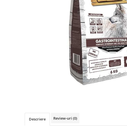
ACCESORII
Dieta
HRANA UMEDA
HRANA USCATA
INGRIJIRE
JUCARII
NISIP & ASTERNUT IGIENIC
RECOMPENSE
SUPLIMENTE
PASARI EXOTICE
HRANA
Donatii hrana
petexpress PLUS+
Promotii si oferte
Review-uri
(0)
Descriere
ROZATOARE