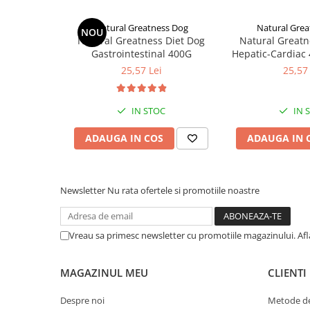
Low Activity
26
87
146
197
Natural Greatness Dog
Natural Grea
NOU
Natural Greatness Diet Dog
Natural Greatn
Medium Activity
30
100
169
228
Gastrointestinal 400G
Hepatic-Cardiac 
Greatne
25,57 Lei
25,57 
IN STOC
IN 
ADAUGA IN COS
ADAUGA IN 
Newsletter
Nu rata ofertele si promotiile noastre
Vreau sa primesc newsletter cu promotiile magazinului. Af
MAGAZINUL MEU
CLIENTI
Despre noi
Metode de