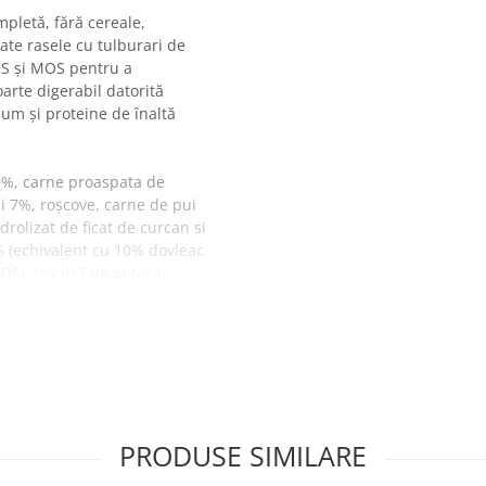
mpletă, fără cereale,
ate rasele cu tulburari de
OS și MOS pentru a
oarte digerabil datorită
m și proteine ​​de înaltă
0%, carne proaspata de
ui 7%, roșcove, carne de pui
drolizat de ficat de curcan si
% (echivalent cu 10% dovleac
FOS), clorură de potasiu,
legume 0,3% (roșie, oregano,
e drojdie hidrolizată (sursă
i și grăsimi brute (16%), fibre
 Omega 3 (1,1%), Omega 6 Acizi
PRODUSE SIMILARE
20kg
25kg
30kg
40kg
50kg
60kg