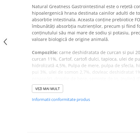
VANZARE RAPIDA
Natural Greatness Gastrointestinal este o rețetă co
hipoalergenică hrana destinata cainilor adulti de to
absorbtie intestinala. Aceasta conține prebiotice F
îmbunătăți absorbția nutrienților, precum și fiind f
conținutului său mai mare de sodiu și potasiu, precu
valoare biologică de origine animală.
Compozitie:
carne deshidratata de curcan si pui 2
curcan 11%, Cartof, cartofi dulci, tapioca, ulei de p
hidrolizată 4,5%, Pulpa de mere, pulpa de sfecla, hi
pui 3%, ulei de somon 2,7%, dovleac deshidratat 1
proaspăt), drojdie de bere, semințe de in, Inulină (
amestec de fructe 0,3% (măr și prune), amestec de 
VEZI MAI MULT
salvie, rozmarin), clorură de sodiu, perete celular d
de MOS), glucozamină, sulfat de condroitină.
Informatii conformitate produs
Componente analitice:
Proteine ​​brute (23%), uleiur
brute (5%), Cenușă brută (7%), calciu (1,1%), acizi
(2,4%), Fosfor (0,7%), Potasiu (0,8%), Sodiu (0,3%).
Dog weight in kg
1kg
5kg
10kg
15kg