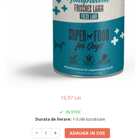
RECOMPENSE
VITAMINE & SUPLIMENTE
PISICI
ACCESORII
Hamuri
Dieta
HRANA UMEDA
HRANA USCATA
INGRIJIRE
JUCARII
NISIP & ASTERNUT IGIENIC
16,97 Lei
RECOMPENSE
IN STOC
SUPLIMENTE
Durata de livrare:
1-3 zile lucratoare
PASARI EXOTICE
HRANA
ADAUGA IN COS