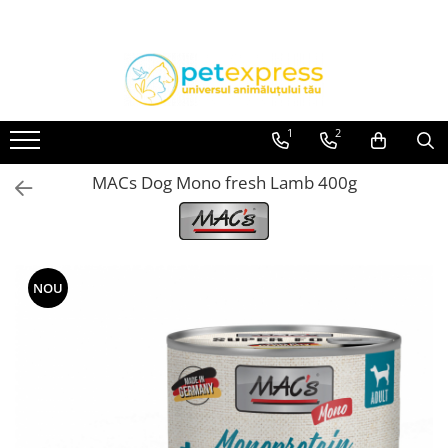
Toate Produsele
CAINI
ACCESORII
1
2
Hamuri
MACs Dog Mono fresh Lamb 400g
Lese
Zgarzi
Diete
HRANA UMEDA
NOU
Conserve
Plicuri
HRANA USCATA
INGRIJIRE
JUCARII