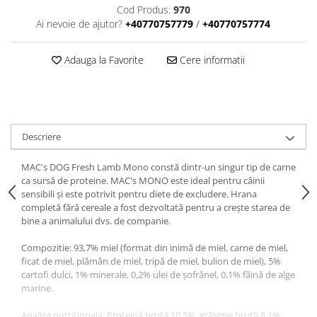
Donatii hrana
Cod Produs:
970
petexpress PLUS+
Ai nevoie de ajutor?
+40770757779
/
+40770757774
Promotii si oferte
ROZATOARE
Adauga la Favorite
Cere informatii
VANZARE RAPIDA
Descriere
MAC's DOG Fresh Lamb Mono constă dintr-un singur tip de carne
ca sursă de proteine. MAC's MONO este ideal pentru câinii
sensibili și este potrivit pentru diete de excludere. Hrana
completă fără cereale a fost dezvoltată pentru a crește starea de
bine a animalului dvs. de companie.
Compozitie: 93,7% miel (format din inimă de miel, carne de miel,
ficat de miel, plămân de miel, tripă de miel, bulion de miel), 5%
cartofi dulci, 1% minerale, 0,2% ulei de șofrănel, 0,1% făină de alge
marine.
Analiza nutritionala: Proteină brută 10,5%, grăsime brută 8,1%,